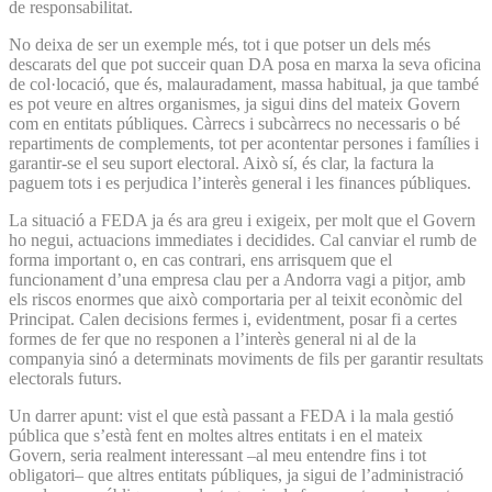
de responsabilitat.
No deixa de ser un exemple més, tot i que potser un dels més
descarats del que pot succeir quan DA posa en marxa la seva oficina
de col·locació, que és, malauradament, massa habitual, ja que també
es pot veure en altres organismes, ja sigui dins del mateix Govern
com en entitats públiques. Càrrecs i subcàrrecs no necessaris o bé
repartiments de complements, tot per acontentar persones i famílies i
garantir-se el seu suport electoral. Això sí, és clar, la factura la
paguem tots i es perjudica l’interès general i les finances públiques.
La situació a FEDA ja és ara greu i exigeix, per molt que el Govern
ho negui, actuacions immediates i decidides. Cal canviar el rumb de
forma important o, en cas contrari, ens arrisquem que el
funcionament d’una empresa clau per a Andorra vagi a pitjor, amb
els riscos enormes que això comportaria per al teixit econòmic del
Principat. Calen decisions fermes i, evidentment, posar fi a certes
formes de fer que no responen a l’interès general ni al de la
companyia sinó a determinats moviments de fils per garantir resultats
electorals futurs.
Un darrer apunt: vist el que està passant a FEDA i la mala gestió
pública que s’està fent en moltes altres entitats i en el mateix
Govern, seria realment interessant –al meu entendre fins i tot
obligatori– que altres entitats públiques, ja sigui de l’administració