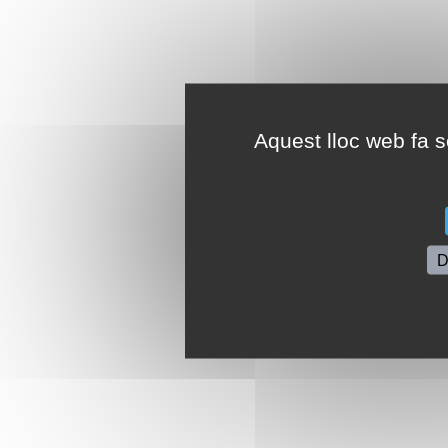
Aquest lloc web fa se
D