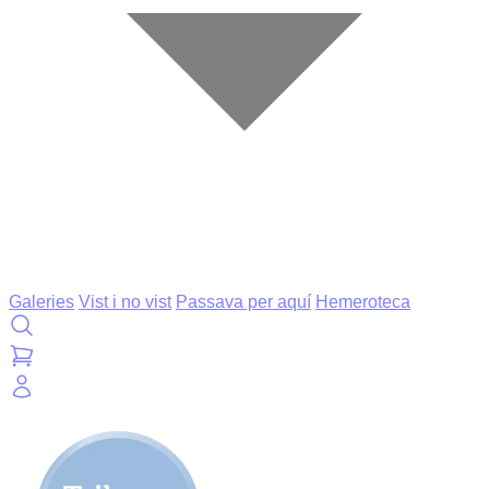
Galeries
Vist i no vist
Passava per aquí
Hemeroteca