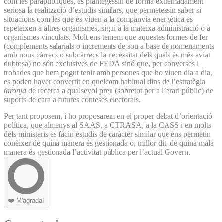
com les parapúbliques, es plantegessin de forma extremadament
seriosa la realització d’estudis similars, que permetessin saber si
situacions com les que es viuen a la companyia energètica es
repeteixen a altres organismes, sigui a la mateixa administració o a
organismes vinculats. Molt ens temem que aquestes formes de fer
(complements salarials o increments de sou a base de nomenaments
amb nous càrrecs o subcàrrecs la necessitat dels quals és més aviat
dubtosa) no són exclusives de FEDA sinó que, per converses i
trobades que hem pogut tenir amb persones que ho viuen dia a dia,
es poden haver convertit en quelcom habitual dins de l’estratègia
taronja
de recerca a qualsevol preu (sobretot per a l’erari públic) de
suports de cara a futures conteses electorals.
Per tant proposem, i ho proposarem en el proper debat d’orientació
política, que almenys al SAAS, a CTRASA, a la CASS i en molts
dels ministeris es facin estudis de caràcter similar que ens permetin
conèixer de quina manera és gestionada o, millor dit, de quina mala
manera és gestionada l’activitat pública per l’actual Govern.
❤️
M'agrada!