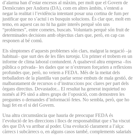
d’alarma han d’estar encesos al màxim, per molt que el Govern de
Demòcrates per Andorra (DA), com en altres àmbits, s’entesti a
negar la realitat i l’evidència intentant posar una cortina de fum per
justificar que no s’actuï i es busquin solucions. És clar que, molt em
temo, en aquest cas no hi ha gaire interès perquè són uns
“problemes”, entre cometes, buscats. Voluntaris perquè són fruit de
determinades decisions amb objectius clars que, però, en cap cas
responen al bé comú.
Els símptomes d’aquests problemes són clars, malgrat la negació –ja
habitual– que surt des de les files
taronja
. Un primer el trobem en un
informe de clima laboral contundent. A qualsevol altra empresa –fos
pública o privada– les dades que se n’extreuen forçarien a reflexions
profundes que, però, no veiem a FEDA. Més de la meitat dels
treballadors de la plantilla van parlar sense embuts de mala gestió, de
malbaratament de recursos o d’instruccions poc clares per part dels
òrgans directius. Devastador... El resultat ha generat inquietud no
només al PS sinó a altres grups de l’oposició, com demostren les
preguntes o demandes d’informació fetes. No sembla, però, que ho
hagi fet en el si del Govern.
Una altra circumstància que hauria de preocupar FEDA és
l’evolució de les direccions i llocs de responsabilitat que s’ha viscut
des que DA va arribar al poder. Una evolució clarament a l’alça:
càrrecs i subcàrrecs o, en alguns casos també, complements salarials