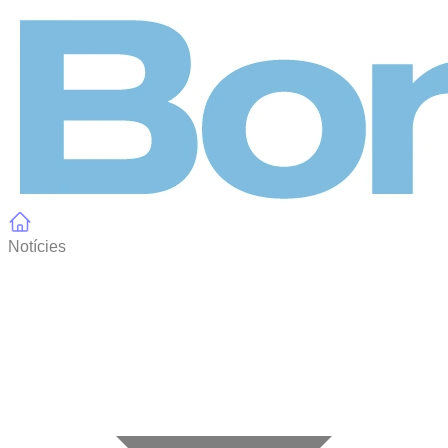
Panell de gestió de galetes
Notícies