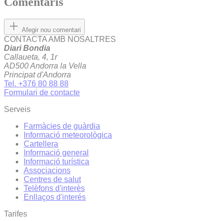
Comentaris
Afegir nou comentari
CONTACTA AMB NOSALTRES
Diari Bondia
Callaueta, 4, 1r
AD500 Andorra la Vella
Principat d'Andorra
Tel. +376 80 88 88
Formulari de contacte
Serveis
Farmàcies de guàrdia
Informació meteorològica
Cartellera
Informació general
Informació turística
Associacions
Centres de salut
Telèfons d'interès
Enllaços d'interés
Tarifes