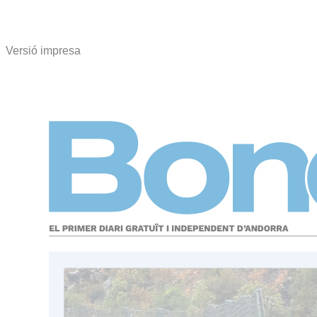
Versió impresa