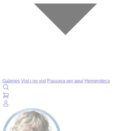
Galeries
Vist i no vist
Passava per aquí
Hemeroteca