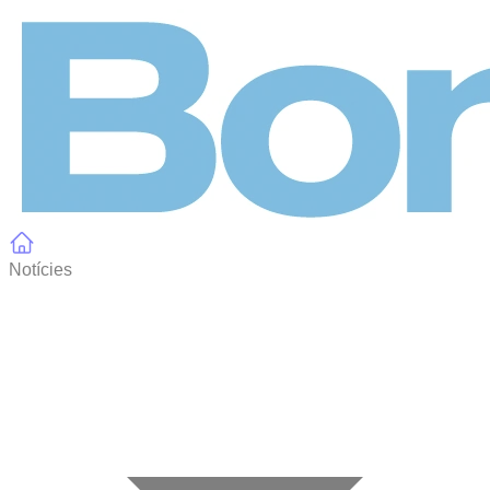
Panell de gestió de galetes
Notícies