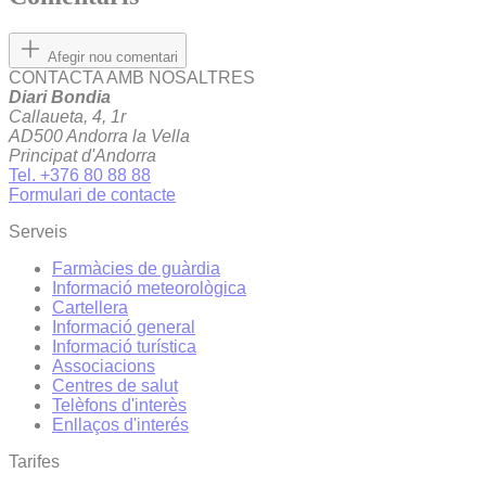
Afegir nou comentari
CONTACTA AMB NOSALTRES
Diari Bondia
Callaueta, 4, 1r
AD500 Andorra la Vella
Principat d'Andorra
Tel. +376 80 88 88
Formulari de contacte
Serveis
Farmàcies de guàrdia
Informació meteorològica
Cartellera
Informació general
Informació turística
Associacions
Centres de salut
Telèfons d'interès
Enllaços d'interés
Tarifes