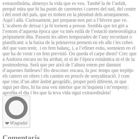
extraordinària, almenys la vida que es veu. També la de l’asfalt,
perquè mira que hi ha punts de carreteres i carrers del sud, del centre
i del nord del país, que es troben en la plenitud dels arranjaments.
Aquí i allà. Curiosament, per preparar-nos per a l’hivern que ve.
L’acabem de deixar i ja hi tornem a pensar. Sembla que tot giri a
l’entorn d’aquesta època que va més enllà de l’estació meteorològica
pròpiament dita. Passem les altres temporades de l’any recordant o
planificant: a la baixa de la primavera pensem en els alls i les cebes
del que vam tenir, i en fem balanç, i, a l’efímer estiu, somniem en el
que ha de venir i en fem previsió. On queda el carpe diem? Crec que
a Andorra encara no ha arribat, ni el de l’època romàntica ni el de la
postmoderna. Serà que per això de l’altura estem per damunt
d’aquestes futileses? Ho desconec encara, fa poc temps que trepitjo
els carrers en obres i els camins en procés de senyalització. I com
que vinc d’un altre àmbit geogràfic, proper però diferent, ni que
sigui per dins, hi ha una veu interior que m’inquieta i m’empeny:
aprofita el dia i fes que la teva vida sigui extraordinària!
❤️
M'agrada!
Comentaris