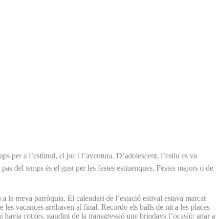
 per a l’estímul, el joc i l’aventura. D’adolescent, l’estiu es va
pas del temps és el gust per les festes estiuenques. Festes majors o de
iu a la meva parròquia. El calendari de l’estació estival estava marcat
 les vacances arribaven al final. Recordo els balls de nit a les places
hi havia cotxes, gaudint de la transgressió que brindava l’ocasió: anar a