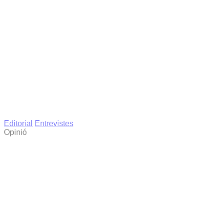
Editorial
Entrevistes
Opinió