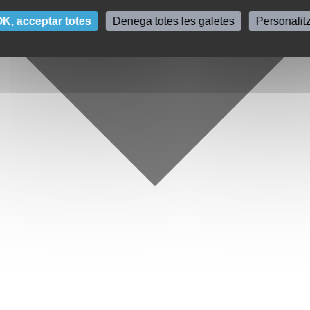
K, acceptar totes
Denega totes les galetes
Personalit