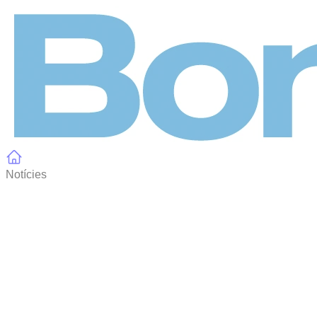
Panell de gestió de galetes
Notícies