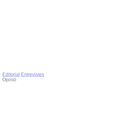
Editorial
Entrevistes
Opinió