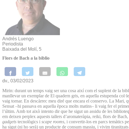
Andrés Luengo
Periodista
Baixada del Molí, 5
Flors de Bach a la biblio
dv., 03/02/2023
Mirin: durant un temps vaig ser una cosa així com el suplent de la bib
manllevar un exemplar de El quadern gris, en aquella estupenda col·lecc
vaig tornar. En descàrrec meu diré que encara el conservo. La Mari, qu
Sensat –hi passava en aquella època molts matins– li vaig fer el prim
l’últim. Amb tot això intento dir que he sigut un assidu de les bibliote
em deixen perplex aquests tallers d’aromateràpia, reiki, flors de Bach,
gadgets
tecnològics i
scape rooms
, i convertir-los en parcs temàtics pe
ha sigut (ni ho serà) un producte de consum massiu, i vivim tiranitzat