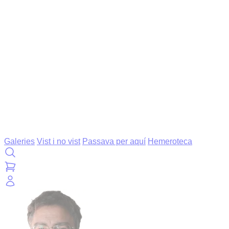
Galeries
Vist i no vist
Passava per aquí
Hemeroteca