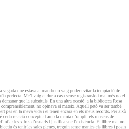
Una vegada que estava al mando no vaig poder evitar la temptació de
fia perfecta. Me’l vaig endur a casa sense registrar-lo i mai més no el
demanar que la substituís. En una altra ocasió, a la biblioteca Rosa
ue, comprensiblement, no opinava el mateix. Aquell petó va ser també
 cert pes en la meva vida i el tenen encara en els meus records. Per això
. Té certa relació conceptual amb la mania d’omplir els museus de
inflar les xifres d’usuaris i justificar-ne l’existència. El llibre mai no
bjectiu és tenir les sales plenes, treguin sense manies els llibres i posin