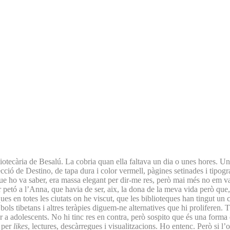
liotecària de Besalú. La cobria quan ella faltava un dia o unes hores. 
ió de Destino, de tapa dura i color vermell, pàgines setinades i tipogra
e ho va saber, era massa elegant per dir-me res, però mai més no em va 
er petó a l’Anna, que havia de ser, aix, la dona de la meva vida però q
ques en totes les ciutats on he viscut, que les biblioteques han tingut un
 bols tibetans i altres teràpies diguem-ne alternatives que hi proliferen
r a adolescents. No hi tinc res en contra, però sospito que és una forma d’
s per
likes
, lectures, descàrregues i visualitzacions. Ho entenc. Però si l’o