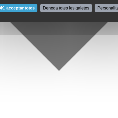
K, acceptar totes
Denega totes les galetes
Personalit