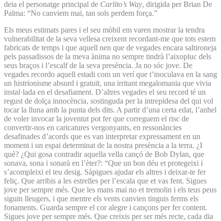
deia el personatge principal de
Carlito’s Way
, dirigida per Brian De
Palma: “No canviem mai, tan sols perdem força.”
Els meus estimats pares i el seu mòbil em varen mostrar la tendra
vulnerabilitat de la seva vellesa creixent recordant-me que tots estem
fabricats de temps i que aquell nen que de vegades encara saltironeja
pels passadissos de la meva ànima no sempre tindrà l’aixopluc dels
seus braços i l’escalf de la seva presència. Ja no sóc jove. De
vegades recordo aquell estadi com un verí que t’inoculava en la sang
un histrionisme absurd i gratuït, una irritant megalomania que vivia
instal·lada en el des­afiament. D’altres vegades el seu record té un
regust de dolça innocència, sostinguda per la intrepidesa del qui vol
tocar la lluna amb la punta dels dits. A partir d’una certa edat, l’anhel
de voler invocar la joventut pot fer que correguem el risc de
convertir-nos en caricatures vergonyants, en ressonàncies
desafinades d’acords que es van interpretar expressament en un
moment i un espai determinat de la nostra presència a la terra. ¿I
què? ¿Qui gosa contradir aquella vella cançó de Bob Dylan, que
sonava, sona i sonarà en l’èter?: “Que un bon déu et protegeixi i
s’acompleixi el teu desig. Sàpigues ajudar els altres i deixar-te fer
feliç. Que arribis a les estrelles per l’escala que et vas fent. Sigues
jove per sempre més. Que les mans mai no et tremolin i els teus peus
siguin lleugers, i que mentre els vents canvien tinguis ferms els
fonaments. Guarda sempre el cor alegre i cançons per fer content.
Sigues jove per sempre més. Que creixis per ser més recte, cada dia