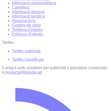
Informació meteorològica
Cartellera
Informació general
Informació turística
Associacions
Centres de salut
Telèfons d'interès
Enllaços d'interés
Tarifes
Tarifes publicitat
Tarifes classificats
Contacti amb nosaltres per publicitat o qüestions comercials
a
producte@bondia.ad