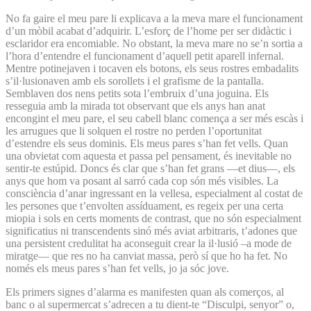
No fa gaire el meu pare li explicava a la meva mare el funcionament
d’un mòbil acabat d’adquirir. L’esforç de l’home per ser didàctic i
esclaridor era encomiable. No obstant, la meva mare no se’n sortia a
l’hora d’entendre el funcionament d’aquell petit aparell infernal.
Mentre potinejaven i tocaven els botons, els seus rostres embadalits
s’il·lusionaven amb els sorollets i el grafisme de la pantalla.
Semblaven dos nens petits sota l’embruix d’una joguina. Els
resseguia amb la mirada tot observant que els anys han anat
encongint el meu pare, el seu cabell blanc comença a ser més escàs i
les arrugues que li solquen el rostre no perden l’oportunitat
d’estendre els seus dominis. Els meus pares s’han fet vells. Quan
una obvietat com aquesta et passa pel pensament, és inevitable no
sentir-te estúpid. Doncs és clar que s’han fet grans —et dius—, els
anys que hom va posant al sarró cada cop són més visibles. La
consciència d’anar ingressant en la vellesa, especialment al costat de
les persones que t’envolten assíduament, es regeix per una certa
miopia i sols en certs moments de contrast, que no són especialment
significatius ni transcendents sinó més aviat arbitraris, t’adones que
una persistent credulitat ha aconseguit crear la il·lusió –a mode de
miratge— que res no ha canviat massa, però sí que ho ha fet. No
només els meus pares s’han fet vells, jo ja sóc jove.
Els primers signes d’alarma es manifesten quan als comerços, al
banc o al supermercat s’adrecen a tu dient-te “Disculpi, senyor” o,