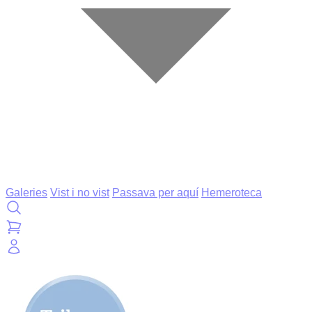
Galeries
Vist i no vist
Passava per aquí
Hemeroteca