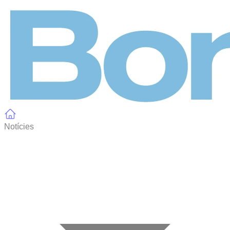
Panell de gestió de galetes
Notícies