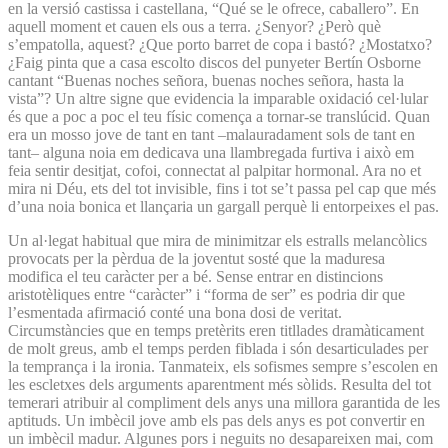
en la versió castissa i castellana, “Qué se le ofrece, caballero”. En
aquell moment et cauen els ous a terra. ¿Senyor? ¿Però què
s’empatolla, aquest? ¿Que porto barret de copa i bastó? ¿Mostatxo?
¿Faig pinta que a casa escolto discos del punyeter Bertín Osborne
cantant “Buenas noches señora, buenas noches señora, hasta la
vista”? Un altre signe que evidencia la imparable oxidació cel·lular
és que a poc a poc el teu físic comença a tornar-se translúcid. Quan
era un mosso jove de tant en tant –malauradament sols de tant en
tant– alguna noia em dedicava una llambregada furtiva i això em
feia sentir desitjat, cofoi, connectat al palpitar hormonal. Ara no et
mira ni Déu, ets del tot invisible, fins i tot se’t passa pel cap que més
d’una noia bonica et llançaria un gargall perquè li entorpeixes el pas.
Un al·legat habitual que mira de minimitzar els estralls melancòlics
provocats per la pèrdua de la joventut sosté que la maduresa
modifica el teu caràcter per a bé. Sense entrar en distincions
aristotèliques entre “caràcter” i “forma de ser” es podria dir que
l’esmentada afirmació conté una bona dosi de veritat.
Circumstàncies que en temps pretèrits eren titllades dramàticament
de molt greus, amb el temps perden fiblada i són desarticulades per
la temprança i la ironia. Tanmateix, els sofismes sempre s’escolen en
les escletxes dels arguments aparentment més sòlids. Resulta del tot
temerari atribuir al compliment dels anys una millora garantida de les
aptituds. Un imbècil jove amb els pas dels anys es pot convertir en
un imbècil madur. Algunes pors i neguits no desapareixen mai, com