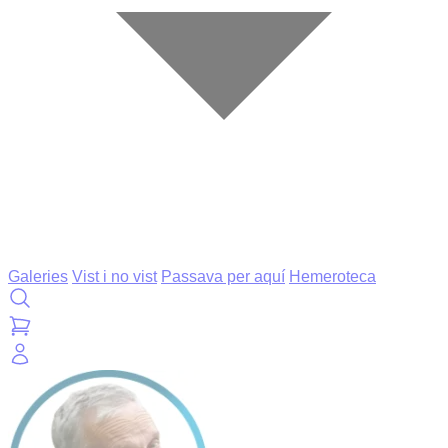
Galeries
Vist i no vist
Passava per aquí
Hemeroteca