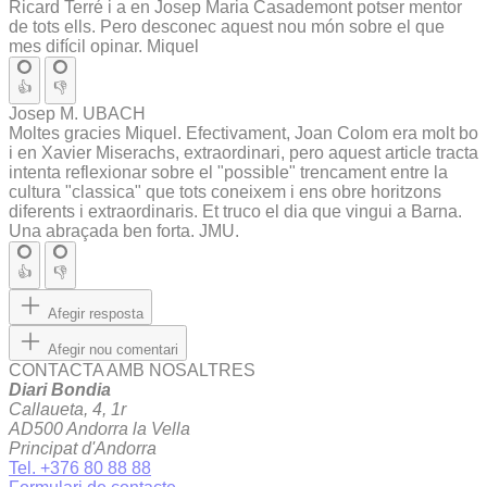
Ricard Terré i a en Josep Maria Casademont potser mentor
de tots ells. Pero desconec aquest nou món sobre el que
mes difícil opinar. Miquel
👍
👎
Josep M. UBACH
Moltes gracies Miquel. Efectivament, Joan Colom era molt bo
i en Xavier Miserachs, extraordinari, pero aquest article tracta
intenta reflexionar sobre el "possible" trencament entre la
cultura "classica" que tots coneixem i ens obre horitzons
diferents i extraordinaris. Et truco el dia que vingui a Barna.
Una abraçada ben forta. JMU.
👍
👎
Afegir resposta
Afegir nou comentari
CONTACTA AMB NOSALTRES
Diari Bondia
Callaueta, 4, 1r
AD500 Andorra la Vella
Principat d'Andorra
Tel. +376 80 88 88