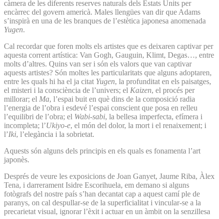
càmera de les diferents reserves naturals dels Estats Units per
encàrrec del govern americà. Males llengües van dir que Adams
s’inspirà en una de les branques de l’estètica japonesa anomenada
Yugen
.
Cal recordar que foren molts els artistes que es deixaren captivar per
aquesta corrent artística: Van Gogh, Gauguin, Klimt, Degas…, entre
molts d’altres. Quins van ser i són els valors que van captivar
aquests artistes? Són moltes les particularitats que alguns adoptaren,
entre les quals hi ha el ja citat
Yugen
, la profunditat en els paisatges,
el misteri i la consciència de l’univers; el
Kaizen
, el procés per
millorar; el
Ma
, l’espai buit en què dins de la composició radia
l’energia de l’obra i esdevé l’espai conscient que posa en relleu
l’equilibri de l’obra; el
Wabi-sabi
, la bellesa imperfecta, efímera i
incompleta; l’
Ukiyo-e
, el món del dolor, la mort i el renaixement; i
l’
Iki
, l’elegància i la sobrietat.
Aquests són alguns dels principis en els quals es fonamenta l’art
japonès.
Després de veure les exposicions de Joan Ganyet, Jaume Riba, Àlex
Tena, i darrerament Isidre Escorihuela, em demano si alguns
fotògrafs del nostre país s’han decantat cap a aquest camí ple de
paranys, on cal despullar-se de la superficialitat i vincular-se a la
precarietat visual, ignorar l’èxit i actuar en un àmbit on la senzillesa