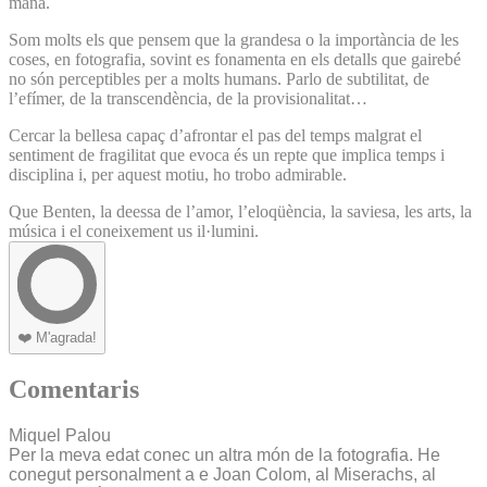
mana.
Som molts els que pensem que la grandesa o la importància de les
coses, en fotografia, sovint es fonamenta en els detalls que gairebé
no són perceptibles per a molts humans. Parlo de subtilitat, de
l’efímer, de la transcendència, de la provisionalitat…
Cercar la bellesa capaç d’afrontar el pas del temps malgrat el
sentiment de fragilitat que evoca és un repte que implica temps i
disciplina i, per aquest motiu, ho trobo admirable.
Que Benten, la deessa de l’amor, l’eloqüència, la saviesa, les arts, la
música i el coneixement us il·lumini.
❤️
M'agrada!
Comentaris
Miquel Palou
Per la meva edat conec un altra món de la fotografia. He
conegut personalment a e Joan Colom, al Miserachs, al