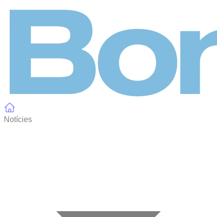
Panell de gestió de galetes
Notícies