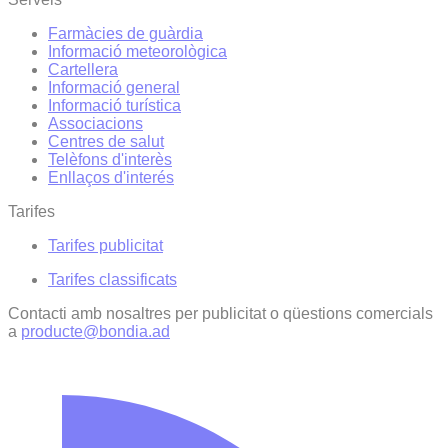
Farmàcies de guàrdia
Informació meteorològica
Cartellera
Informació general
Informació turística
Associacions
Centres de salut
Telèfons d'interès
Enllaços d'interés
Tarifes
Tarifes publicitat
Tarifes classificats
Contacti amb nosaltres per publicitat o qüestions comercials
a
producte@bondia.ad