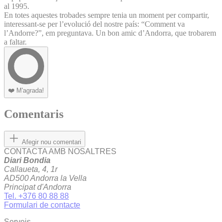
al 1995.
En totes aquestes trobades sempre tenia un moment per compartir,
interessant-se per l’evolució del nostre país: “Comment va
l’Andorre?”, em preguntava. Un bon amic d’Andorra, que trobarem
a faltar.
❤️
M'agrada!
Comentaris
Afegir nou comentari
CONTACTA AMB NOSALTRES
Diari Bondia
Callaueta, 4, 1r
AD500 Andorra la Vella
Principat d'Andorra
Tel. +376 80 88 88
Formulari de contacte
Serveis