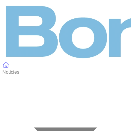
Panell de gestió de galetes
Notícies