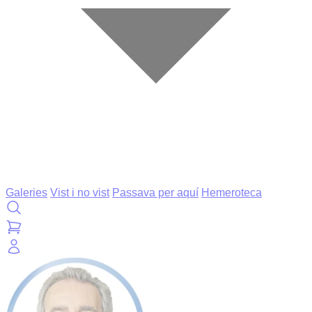
Galeries
Vist i no vist
Passava per aquí
Hemeroteca