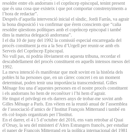
resoldre entre els andorrans i el copríncep episcopal, tenint present
que és una cosa que existeix i que pot comportar constrenyiments a
l’hora de redactar”.
Després d’aquella intervenció inicial el síndic, Jordi Farràs, va agrair
la bona disposició i va confirmar que érem conscients que “calia
resoldre qüestions polítiques amb el copríncep episcopal i també
dins la mateixa delegació andorrana”.
I el dia 10 de juny del 1992 la comissió especial encarregada del
procés constituent ja era a la Seu d’Urgell per reunir-se amb els
Serveis del Copríncep Episcopal.
No vull pas, ni podria òbviament en aquesta tribuna, recordar el
descabdellament del procés constituent en aquells intensos mesos del
1992.
La meva intenció és manifestar que molt sovint en la història dels
pobles hi ha persones que, en un càrrec concret i en un moment
determinat, poden tenir una importància transcendental. Gilles
Ménage fou una d’aquestes persones en el nostre procés constituent
i els andorrans ho hem de reconèixer i l’hi hem d’agrair.
He tingut el privilegi en els darrers anys de trobar-me sovint amb
Gilles Ménage a París. Ens vèiem en la reunió anual de l’assemblea
de l’associació d’amics de l’Institut François Mitterrand i també en
els col·loquis organitzats per l’Institut.
En el darrer, el 4 i 5 d’octubre del 2016, ens vam retrobar al Quai
d’Orsay, la seu del ministeri d’Afers Estrangers francès, per estudiar
el paper de François Mitterrand en la política internacional del 1981