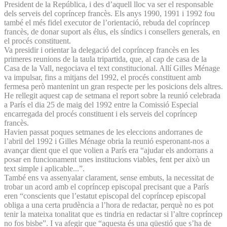
President de la República, i des d’aquell lloc va ser el responsable
dels serveis del copríncep francès. Els anys 1990, 1991 i 1992 fou
també el més fidel executor de l’orientació, rebuda del copríncep
francès, de donar suport als élus, els síndics i consellers generals, en
el procés constituent.
Va presidir i orientar la delegació del copríncep francès en les
primeres reunions de la taula tripartida, que, al cap de casa de la
Casa de la Vall, negociava el text constitucional. Allí Gilles Ménage
va impulsar, fins a mitjans del 1992, el procés constituent amb
fermesa però mantenint un gran respecte per les posicions dels altres.
He rellegit aquest cap de setmana el report sobre la reunió celebrada
a París el dia 25 de maig del 1992 entre la Comissió Especial
encarregada del procés constituent i els serveis del copríncep
francès.
Havien passat poques setmanes de les eleccions andorranes de
l’abril del 1992 i Gilles Ménage obria la reunió esperonant-nos a
avançar dient que el que volien a París era “ajudar els andorrans a
posar en funcionament unes institucions viables, fent per això un
text simple i apli­cable...”.
També ens va assenyalar clarament, sense embuts, la necessitat de
trobar un acord amb el copríncep episcopal precisant que a París
eren “conscients que l’estatut episcopal del copríncep episcopal
obliga a una certa prudència a l’hora de redactar, perquè no es pot
tenir la mateixa tonalitat que es tindria en redactar si l’altre copríncep
no fos bisbe”. I va afegir que “aquesta és una qüestió que s’ha de