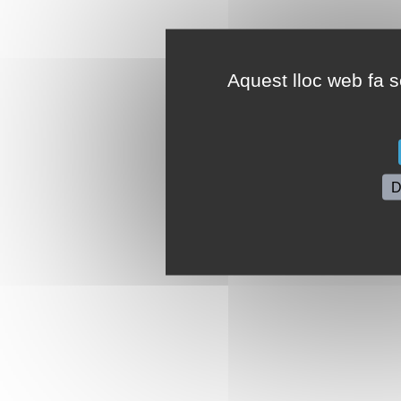
Aquest lloc web fa se
D