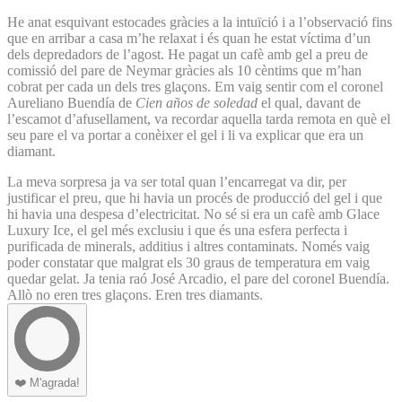
He anat esquivant estocades gràcies a la intuïció i a l’observació fins
que en arribar a casa m’he relaxat i és quan he estat víctima d’un
dels depredadors de l’agost. He pagat un cafè amb gel a preu de
comissió del pare de Neymar gràcies als 10 cèntims que m’han
cobrat per cada un dels tres glaçons. Em vaig sentir com el coronel
Aureliano Buendía de
Cien años de soledad
el qual, davant de
l’escamot d’afusellament, va recordar aquella tarda remota en què el
seu pare el va portar a conèixer el gel i li va explicar que era un
diamant.
La meva sorpresa ja va ser total quan l’encarregat va dir, per
justificar el preu, que hi havia un procés de producció del gel i que
hi havia una despesa d’electricitat. No sé si era un cafè amb Glace
Luxury Ice, el gel més exclusiu i que és una esfera perfecta i
purificada de minerals, additius i altres contaminats. Només vaig
poder constatar que malgrat els 30 graus de temperatura em vaig
quedar gelat. Ja tenia raó José Arcadio, el pare del coronel Buendía.
Allò no eren tres glaçons. Eren tres diamants.
❤️
M'agrada!