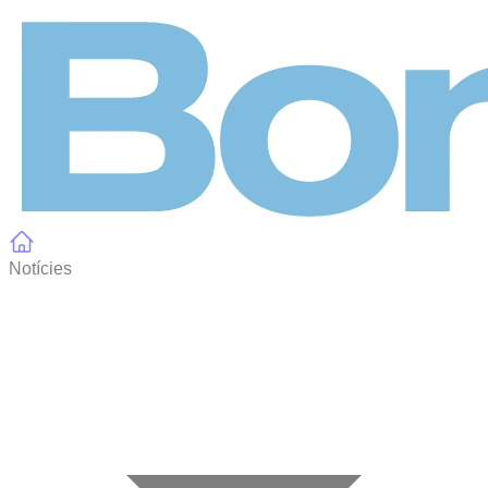
Panell de gestió de galetes
Notícies