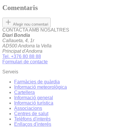
Comentaris
Afegir nou comentari
CONTACTA AMB NOSALTRES
Diari Bondia
Callaueta, 4, 1r
AD500 Andorra la Vella
Principat d'Andorra
Tel. +376 80 88 88
Formulari de contacte
Serveis
Farmàcies de guàrdia
Informació meteorològica
Cartellera
Informació general
Informació turística
Associacions
Centres de salut
Telèfons d'interès
Enllaços d'interés