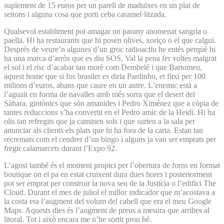
suplement de 15 euros per un parell de maduixes en un plat de
seitons i alguna cosa que porti ceba caramel·litzada.
Qualsevol establiment pot amagar un parany anomenat sangria o
paella. Hi ha restaurants que hi posen olives, xoriço o el que calgui.
Després de veure’n algunes d’un groc radioactiu he entès perquè hi
ha una marca d’arròs que es diu SOS. Val la pena fer voltes malgrat
el sol i el risc d’acabar tan morè com Dembelé i que Bartomeu,
aquest home que si fos brasiler es diria Pardinho, et fitxi per 100
milions d’euros, abans que caure en un antre. L’enemic està a
l’aguait en forma de navalles amb més sorra que el desert del
Sàhara, gintònics que són amanides i Pedro Ximénez que a còpia de
tantes reduccions s’ha convertit en el Pedro amic de la Heidi. Hi ha
olis tan refregits que ja caminen sols i que surten a la sala per
anunciar als clients els plats que hi ha fora de la carta. Estan tan
recremats com el cendrer d’un bingo i alguns ja van ser emprats per
fregir calamarcets durant l’Expo 92.
L’agost també és el moment propici per l’obertura de forns en format
boutique on el pa en estat cruixent dura dues hores i posteriorment
pot ser emprat per construir la nova seu de la Justícia o l’edifici The
Cloud. Durant el mes de juliol el millor indicador que m’acostava a
la costa era l’augment del volum del cabell que era el meu Google
Maps. Aquests dies és l’augment de preus a mesura que arribes al
litoral. Tot i això encara me n’he sortit prou bé.