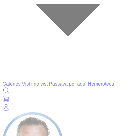
Galeries
Vist i no vist
Passava per aquí
Hemeroteca