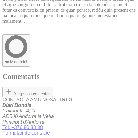
els que vinguin en el futur ja trobaran (o no) la solució. I quan el
futur es converteix en present és quan penses, redéu quin present ens
ha tocat, i quan dius que un hort i quatre gallines no estarien
malament...
❤️
M'agrada!
Comentaris
Afegir nou comentari
CONTACTA AMB NOSALTRES
Diari Bondia
Callaueta, 4, 1r
AD500 Andorra la Vella
Principat d'Andorra
Tel. +376 80 88 88
Formulari de contacte