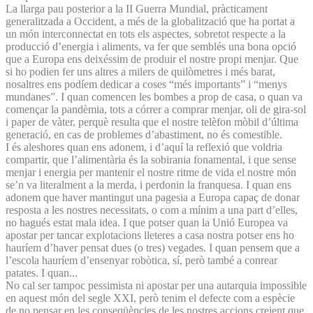
La llarga pau posterior a la II Guerra Mundial, pràcticament
generalitzada a Occident, a més de la globalització que ha portat a
un món interconnectat en tots els aspectes, sobretot respecte a la
producció d’energia i aliments, va fer que semblés una bona opció
que a Europa ens deixéssim de produir el nostre propi menjar. Que
si ho podien fer uns altres a milers de quilòmetres i més barat,
nosaltres ens podíem dedicar a coses “més importants” i “menys
mundanes”. I quan comencen les bombes a prop de casa, o quan va
començar la pandèmia, tots a córrer a comprar menjar, oli de gira-sol
i paper de vàter, perquè resulta que el nostre telèfon mòbil d’última
generació, en cas de problemes d’abastiment, no és comestible.
I és aleshores quan ens adonem, i d’aquí la reflexió que voldria
compartir, que l’alimentària és la sobirania fonamental, i que sense
menjar i energia per mantenir el nostre ritme de vida el nostre món
se’n va literalment a la merda, i perdonin la franquesa. I quan ens
adonem que haver mantingut una pagesia a Europa capaç de donar
resposta a les nostres necessitats, o com a mínim a una part d’elles,
no hagués estat mala idea. I que potser quan la Unió Europea va
apostar per tancar explotacions lleteres a casa nostra potser ens ho
hauríem d’haver pensat dues (o tres) vegades. I quan pensem que a
l’escola hauríem d’ensenyar robòtica, sí, però també a conrear
patates. I quan...
No cal ser tampoc pessimista ni apostar per una autarquia impossible
en aquest món del segle XXI, però tenim el defecte com a espècie
de no pensar en les conseqüències de les nostres accions creient que