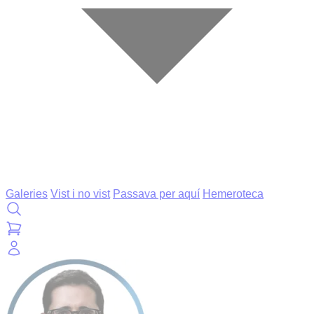
Galeries
Vist i no vist
Passava per aquí
Hemeroteca