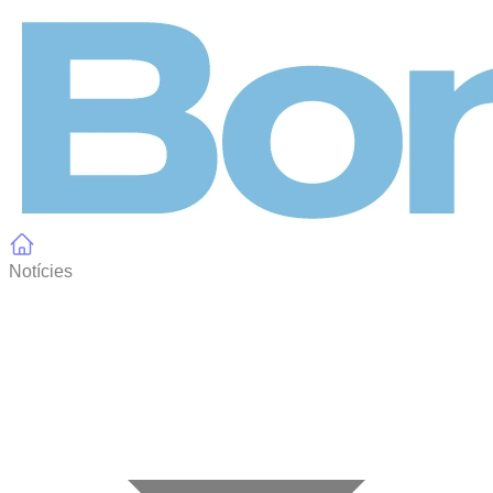
Panell de gestió de galetes
Notícies