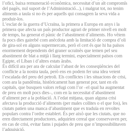
l’ofici, baixa remuneració econòmica, necessitat d’un alt compromís
del pagès, nul suport de l’Administració...), i malgrat tot, no tenim
aliments a taula si no és per aquells qui consagren la seva vida a
produir-los.
L’esclat de la guerra d’Ucraïna, la primera a Europa en anys i la
primera que afecta un país productor agrari de primer nivell en molt
de temps, ha generat el pànic de l’abastiment d’aliments. Ho vèiem
fa pocs dies gairebé com anècdota amb la limitació de compra d’oli
de gira-sol en alguns supermercats, però el cert és que hi ha països
enormement dependents del graner ucraïnès que temen pel seu
abastiment de blat a mitjà i llarg termini, especialment països com
Egipte, el Líban i d’altres estats àrabs.
És difícil ara per ara de calcular l’abast de les conseqüències del
conflicte a la nostra taula, però ens en podem fer una idea veient
l’escalada del preu del petroli. Els conflictes i les situacions de crisi,
com ara la pandèmia, històricament han generat por, tant en els
capitals, que busquen valors refugi com l’or –el qual ha augmentat
de preu en molt pocs dies–, com en la necessitat d’abastiment
d’aliment per a la població. A l’edat mitjana, quan alguna crisi
afectava la producció d’aliments (per males collites o el que fos), les
ciutats patien una manca d’abastiment que es traduïa en revoltes
populars contra l’ordre establert. És per això que les ciutats, que no
eren directament productores, adquirien cereal que conservaven per,
en cas de crisi, evitar fams i pujades de preu que n’impossibilitaven
l’adquisició.