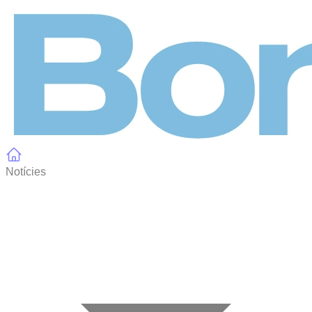
Panell de gestió de galetes
Notícies