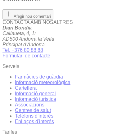
Afegir nou comentari
CONTACTA AMB NOSALTRES
Diari Bondia
Callaueta, 4, 1r
AD500 Andorra la Vella
Principat d'Andorra
Tel. +376 80 88 88
Formulari de contacte
Serveis
Farmàcies de guàrdia
Informació meteorològica
Cartellera
Informació general
Informació turística
Associacions
Centres de salut
Telèfons d'interès
Enllaços d'interés
Tarifes