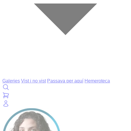
Galeries
Vist i no vist
Passava per aquí
Hemeroteca