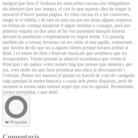
malgrat que fora d’Andorra les mascaretes encara són obligatòries
als interiors (per poc temps), el cert és que aquests dies he tingut la
sensació d’haver passat pàgina. El virus encara és a les converses,
ningú se n’oblida, i de tant en tant encara ens dona alguna sorpresa
en forma de contagi inesperat d’algun familiar o conegut, però per
primera vegada en dos anys m’he vist passejant tranquil·lament
deixant la pandèmia completament en segon terme. Un passeig
marítim ple a vessar, terrasses on no cabia ni una agulla, restaurants
que havien de dir que no a alguns clients perquè havien arribat al
límit, i el retorn de fires i festivals musicals que semblava que no
recuperaríem. Tenint present la situació econòmica que vivim al
Principat i als països veïns només faig que pensar que almenys, per
ara, som molts els que hem prioritzat una mica la desconnexió i
l’esbarjo. Potser ens haurem d’ajustar en funció de com de castigada
vagi quedant la nostra butxaca a causa dels preus disparats, però de
moment la nostra salut mental segur que ens ho agrairà. Bentornada
(certa) normalitat, i que duri!
❤️
M'agrada!
Comentaris