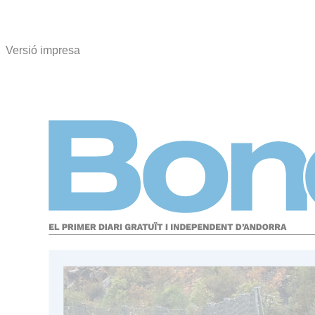
Versió impresa