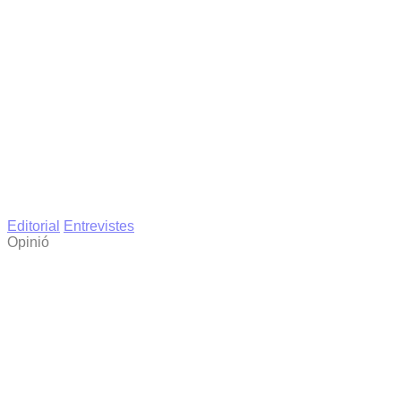
Editorial
Entrevistes
Opinió