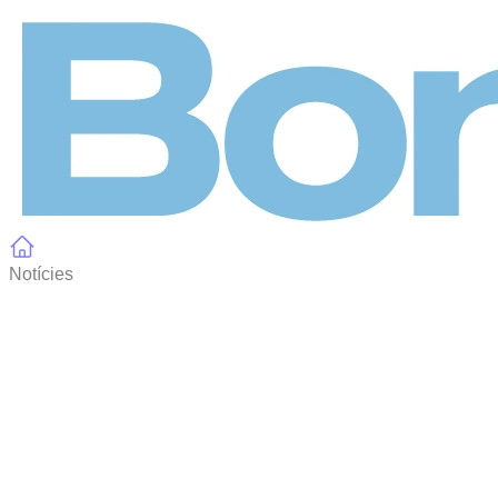
Panell de gestió de galetes
Notícies