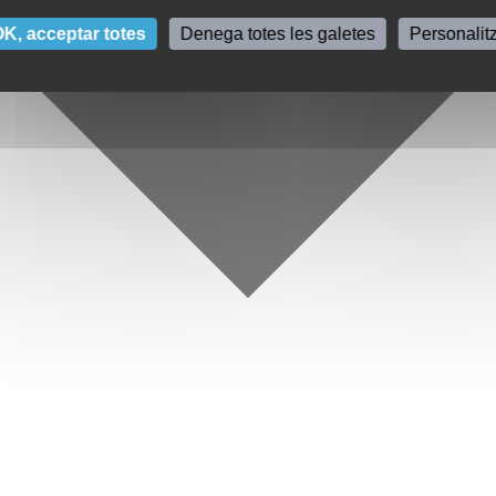
K, acceptar totes
Denega totes les galetes
Personalit