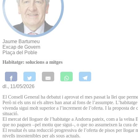
Jaume Bartumeu
Excap de Govern
Plaça del Poble
Habitatge: solucions a mitges
dl., 11/05/2026
El Consell General ha debatut i aprovat el mes passat la llei que perm
Però ni els uns ni els altres han anat al fons de l’assumpte. L’habitatg
vivenda sigui molt superior a l’increment de l’oferta. I la proposta de c
situació.
El mercat del lloguer de l’habitatge a Andorra pateix, com a la veïna E
que no paguen –pel motiu que sigui–, o que no assumeixen la cura de l
El resultat és una reducció progressiva de l’oferta de pisos per llogar
nivells insostenibles per als sous actuals.