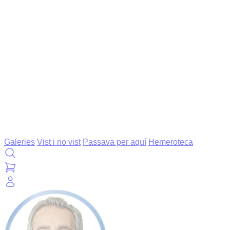
Galeries
Vist i no vist
Passava per aquí
Hemeroteca