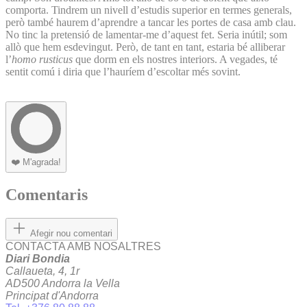
comporta. Tindrem un nivell d’estudis superior en termes generals,
però també haurem d’aprendre a tancar les portes de casa amb clau.
No tinc la pretensió de lamentar-me d’aquest fet. Seria inútil; som
allò que hem esdevingut. Però, de tant en tant, estaria bé alliberar
l’
homo rusticus
que dorm en els nostres interiors. A vegades, té
sentit comú i diria que l’hauríem d’escoltar més sovint.
❤️
M'agrada!
Comentaris
Afegir nou comentari
CONTACTA AMB NOSALTRES
Diari Bondia
Callaueta, 4, 1r
AD500 Andorra la Vella
Principat d'Andorra