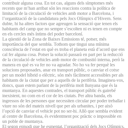
contribuir alguna cosa. En tot cas, alguns dels símptomes més
recents que m’han arribat són les reaccions contra la política de
limitació de la circulació de vehicles amb motor a Barcelona, i
l’organització de la candidatura pels Jocs Olímpics d’Hivern. Sens
dubte, hi ha altres factors que agreugen la sensació que tenen els
habitants del camp que no sempre s’escolten ni es tenen en compte
en els cercles més íntims del poder barceloní.
La qüestió de la Zona de Baixes Emissions té, potser, més
importància del que sembla. Tothom que tingui una mínima
consciència de l’estat en què es troba el planeta està d’acord que ens
cal fer alguna cosa. Potser la solució passarà en part per la reducció
de la circulació de vehicles amb motor de combustió interna, però la
manera en què es va fer no va agradar. No ho va fer perquè les
solucions proposades, anar en transport públic, o canviar el cotxe
per un model híbrid o elèctric, són més fàcilment accessibles per als
habitants de la ciutat que per a aquells de la perifèria. Imagineu-vos,
doncs, quan estem parlant de la perifèria molt llunyana que és la
muntanya. En aquestes contrades, el transport públic és gairebé
inexistent, no com en el cor de les ciutats. Per altra banda, els
ingressos de les persones que necessiten circular per poder treballar i
viure no són del mateix nivell que per als urbanites, i per això
l’opció de canviar el vehicle pot no ser-hi. Allò que sembla evident
al centre de Barcelona, és evidentment poc pràctic o impossible en
un poble de muntanya.
El segon episodi que he esmentat, l’organització dels Jocs Olímpics,