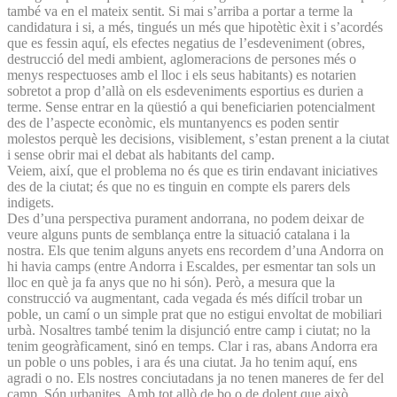
també va en el mateix sentit. Si mai s’arriba a portar a terme la
candidatura i si, a més, tingués un més que hipotètic èxit i s’acordés
que es fessin aquí, els efectes negatius de l’esdeveniment (obres,
destrucció del medi ambient, aglomeracions de persones més o
menys respectuoses amb el lloc i els seus habitants) es notarien
sobretot a prop d’allà on els esdeveniments esportius es durien a
terme. Sense entrar en la qüestió a qui beneficiarien potencialment
des de l’aspecte econòmic, els muntanyencs es poden sentir
molestos perquè les decisions, visiblement, s’estan prenent a la ciutat
i sense obrir mai el debat als habitants del camp.
Veiem, així, que el problema no és que es tirin endavant iniciatives
des de la ciutat; és que no es tinguin en compte els parers dels
indigets.
Des d’una perspectiva purament andorrana, no podem deixar de
veure alguns punts de semblança entre la situació catalana i la
nostra. Els que tenim alguns anyets ens recordem d’una Andorra on
hi havia camps (entre Andorra i Escaldes, per esmentar tan sols un
lloc en què ja fa anys que no hi són). Però, a mesura que la
construcció va augmentant, cada vegada és més difícil trobar un
poble, un camí o un simple prat que no estigui envoltat de mobiliari
urbà. Nosaltres també tenim la disjunció entre camp i ciutat; no la
tenim geogràficament, sinó en temps. Clar i ras, abans Andorra era
un poble o uns pobles, i ara és una ciutat. Ja ho tenim aquí, ens
agradi o no. Els nostres conciutadans ja no tenen maneres de fer del
camp. Són urbanites. Amb tot allò de bo o de dolent que això