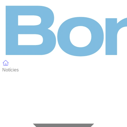
Panell de gestió de galetes
Notícies