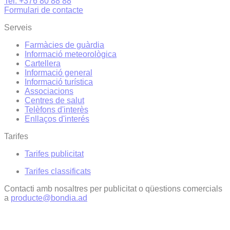
Tel. +376 80 88 88
Formulari de contacte
Serveis
Farmàcies de guàrdia
Informació meteorològica
Cartellera
Informació general
Informació turística
Associacions
Centres de salut
Telèfons d'interès
Enllaços d'interés
Tarifes
Tarifes publicitat
Tarifes classificats
Contacti amb nosaltres per publicitat o qüestions comercials
a
producte@bondia.ad