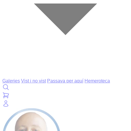
Galeries
Vist i no vist
Passava per aquí
Hemeroteca