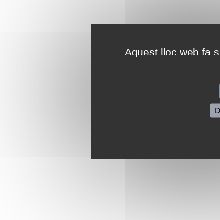
Aquest lloc web fa se
D