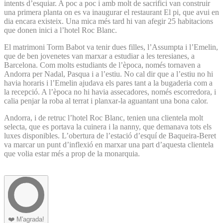
intents d’esquiar. A poc a poc i amb molt de sacrifici van construir
una primera planta on es va inaugurar el restaurant El pi, que avui en
dia encara existeix. Una mica més tard hi van afegir 25 habitacions
que donen inici a l’hotel Roc Blanc.
El matrimoni Torm Babot va tenir dues filles, l’Assumpta i l’Emelin,
que de ben jovenetes van marxar a estudiar a les teresianes, a
Barcelona. Com molts estudiants de l’època, només tornaven a
Andorra per Nadal, Pasqua i a l’estiu. No cal dir que a l’estiu no hi
havia horaris i l’Emelin ajudava els pares tant a la bugaderia com a
la recepció. A l’època no hi havia assecadores, només escorredora, i
calia penjar la roba al terrat i planxar-la aguantant una bona calor.
Andorra, i de retruc l’hotel Roc Blanc, tenien una clientela molt
selecta, que es portava la cuinera i la nanny, que demanava tots els
luxes disponibles. L’obertura de l’estació d’esquí de Baqueira-Beret
va marcar un punt d’inflexió en marxar una part d’aquesta clientela
que volia estar més a prop de la monarquia.
❤️
M'agrada!