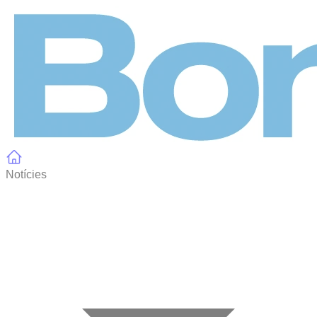
Panell de gestió de galetes
Notícies