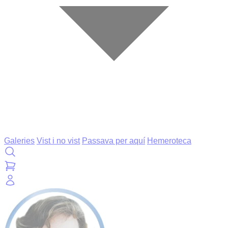
Galeries
Vist i no vist
Passava per aquí
Hemeroteca