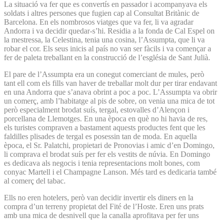
La situació va fer que es convertís en passador i acompanyava els
soldats i altres persones que fugien cap al Consultat Britànic de
Barcelona. En els nombrosos viatges que va fer, li va agradar
Andorra i va decidir quedar-s’hi. Residia a la fonda de Cal Espel on
la mestressa, la Celestina, tenia una cosina, l’Assumpta, que li va
robar el cor. Els seus inicis al país no van ser fàcils i va començar a
fer de paleta treballant en la construcció de l’església de Sant Julià.
El pare de l’Assumpta era un conegut comerciant de mules, però
tant ell com els fills van haver de treballar molt dur per tirar endavant
en una Andorra que s’anava obrint a poc a poc. L’Assumpta va obrir
un comerç, amb l’habitatge al pis de sobre, on venia una mica de tot
però especialment brodat suís, tergal, estovalles d’Alençon i
porcellana de Llemotges. En una època en què no hi havia de res,
els turistes compraven a bastament aquests productes fent que les
faldilles plisades de tergal es posessin tan de moda. En aquella
època, el Sr. Palatchi, propietari de Pronovias i amic d’en Domingo,
li comprava el brodat suís per fer els vestits de núvia. En Domingo
es dedicava als negocis i tenia representacions molt bones, com
conyac Martell i el Champagne Lanson. Més tard es dedicaria també
al comerç del tabac.
Ells no eren hotelers, però van decidir invertir els diners en la
compra d’un terreny propietat del Fité de l’Hoste. Eren uns prats
amb una mica de desnivell que la canalla aprofitava per fer uns