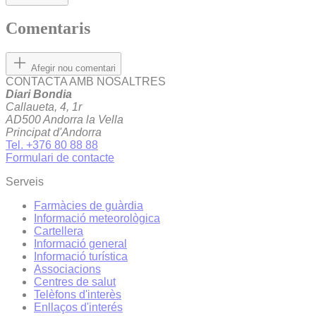
Comentaris
Afegir nou comentari
CONTACTA AMB NOSALTRES
Diari Bondia
Callaueta, 4, 1r
AD500 Andorra la Vella
Principat d'Andorra
Tel. +376 80 88 88
Formulari de contacte
Serveis
Farmàcies de guàrdia
Informació meteorològica
Cartellera
Informació general
Informació turística
Associacions
Centres de salut
Telèfons d'interès
Enllaços d'interés