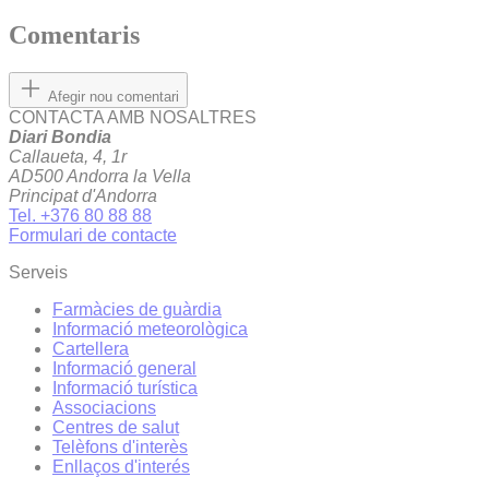
Comentaris
Afegir nou comentari
CONTACTA AMB NOSALTRES
Diari Bondia
Callaueta, 4, 1r
AD500 Andorra la Vella
Principat d'Andorra
Tel. +376 80 88 88
Formulari de contacte
Serveis
Farmàcies de guàrdia
Informació meteorològica
Cartellera
Informació general
Informació turística
Associacions
Centres de salut
Telèfons d'interès
Enllaços d'interés