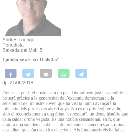
Andrés Luengo
Periodista
Baixada del Molí, 5
I jubilar-se als 55? O als 35?
dj., 21/06/2018
Doncs sí: per fi el nostre serà un país laboralment just i sostenible. I
ho serà gràcies a la generositat de l’executiu demòcrata i a la
sensibilitat del ministre Jover, que ha vist la llum i avançarà la
jubilació dels professors als 60 anys. No és un privilegi, ve a dir,
sinó el reconeixement a una feina “estressant”, un deute històric que
calia saldar d’una vegada. És una notícia sensacional, en fi, que
augura una suculenta subhasta de prebendes i sinecures ara, quina
casualitat, que s’acosten les eleccions. Als funcionaris els ha faltat