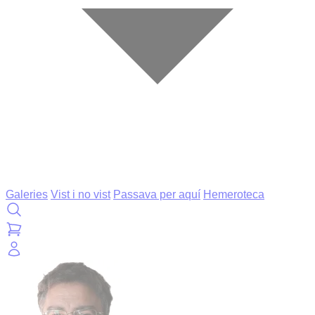
Galeries
Vist i no vist
Passava per aquí
Hemeroteca