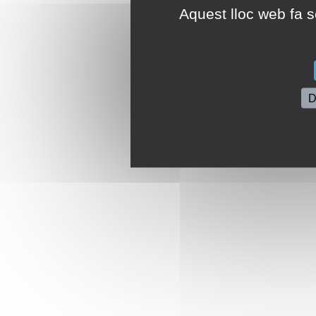
Aquest lloc web fa se
D