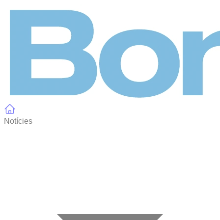
Panell de gestió de galetes
Notícies