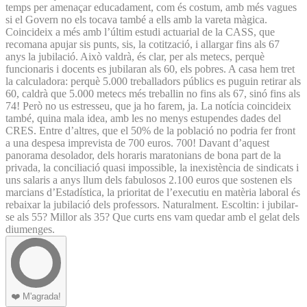
temps per amenaçar educadament, com és costum, amb més vagues
si el Govern no els tocava també a ells amb la vareta màgica.
Coincideix a més amb l’últim estudi actuarial de la CASS, que
recomana apujar sis punts, sis, la cotització, i allargar fins als 67
anys la jubilació. Això valdrà, és clar, per als metecs, perquè
funcionaris i docents es jubilaran als 60, els pobres. A casa hem tret
la calculadora: perquè 5.000 treballadors públics es puguin retirar als
60, caldrà que 5.000 metecs més treballin no fins als 67, sinó fins als
74! Però no us estresseu, que ja ho farem, ja. La notícia coincideix
també, quina mala idea, amb les no menys estupendes dades del
CRES. Entre d’altres, que el 50% de la població no podria fer front
a una despesa imprevista de 700 euros. 700! Davant d’aquest
panorama desolador, dels horaris maratonians de bona part de la
privada, la conciliació quasi impossible, la inexistència de sindicats i
uns salaris a anys llum dels fabulosos 2.100 euros que sostenen els
marcians d’Estadística, la prioritat de l’executiu en matèria laboral és
rebaixar la jubilació dels professors. Naturalment. Escoltin: i jubilar-
se als 55? Millor als 35? Que curts ens vam quedar amb el gelat dels
diumenges.
❤️
M'agrada!