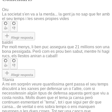
Oru
La societat s'en va a la merda... la gent ja no sap que fer amb
el seu temps i les seves propies vides
👍
👎
Afegir resposta
baldiri
Per molt menys, li ben puc assegura que 21 millions son una
bona pessigada. Però com es prou ben sabut, mentre hi hagi
rucs, els llestos aniran a caball!
👍
👎
Afegir resposta
Titania
A mi em sorprén veure quantíssima gent passa el seu temps
discutint a les xarxes per defensar un o l'altre, com si
necessitessin algún tipus de defensa aquesta gent que viu a
costa nostra. Molts diuen que el tema ja cansa peró
continuen esmentant el "tema", tot i que sigui per dir que
cansa... de veritat o ens sobra temps o ens manquen
neurones o les dues coses. Tot per una canço que