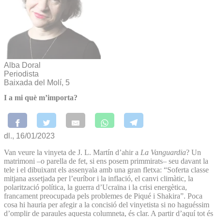
Alba Doral
Periodista
Baixada del Molí, 5
I a mi què m’importa?
dl., 16/01/2023
Van veure la vinyeta de J. L. Martín d’ahir a
La Vanguardia
? Un
matrimoni –o parella de fet, si ens posem primmirats– seu davant la
tele i el dibuixant els assenyala amb una gran fletxa: “Soferta classe
mitjana assetjada per l’euríbor i la inflació, el canvi climàtic, la
polarització política, la guerra d’Ucraïna i la crisi energètica,
francament preocupada pels problemes de Piqué i Shakira”. Poca
cosa hi hauria per afegir a la concisió del vinyetista si no haguéssim
d’omplir de paraules aquesta columneta, és clar. A partir d’aquí tot és