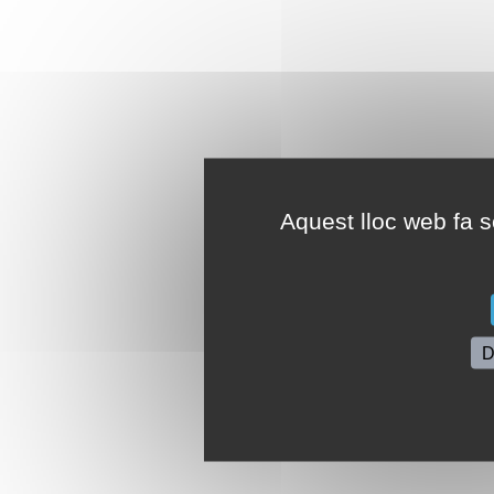
Aquest lloc web fa se
D