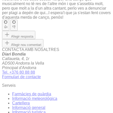
musicalment no té res de l'altre món i que s'assebla molt,
pero que molt a la d'un altra cantant, perìo ves a denunciar
per plagi a depén de qui...I espera't que ja s'estan fent covers
d'aquesta merda de canço, penós!
👍
👎
Afegir resposta
Afegir nou comentari
CONTACTA AMB NOSALTRES
Diari Bondia
Callaueta, 4, 1r
AD500 Andorra la Vella
Principat d'Andorra
Tel. +376 80 88 88
Formulari de contacte
Serveis
Farmàcies de guàrdia
Informació meteorològica
Cartellera
Informació general
Informació turística