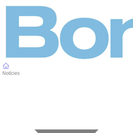
Panell de gestió de galetes
Notícies