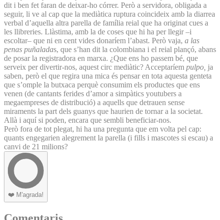
dit i ben fet faran de deixar-ho córrer. Però a servidora, obligada a
seguir, li ve al cap que la mediàtica ruptura coincideix amb la diarrea
verbal d’aquella altra parella de família reial que ha originat cues a
les llibreries. Llàstima, amb la de coses que hi ha per llegir –i
escoltar– que ni en cent vides donaríem l’abast. Però vaja,
a las
penas puñalada
s, que s’han dit la colombiana i el reial plançó, abans
de posar la registradora en marxa. ¿Que ens ho passem bé, que
serveix per divertir-nos, aquest circ mediàtic? Acceptaríem
pulpo,
ja
saben, però el que regira una mica és pensar en tota aquesta genteta
que s’omple la butxaca perquè consumim els productes que ens
venen (de cantants ferides d’amor a simpàtics youtubers a
megaempreses de distribució) a aquells que detrauen sense
miraments la part dels guanys que haurien de tornar a la societat.
Allà i aquí si poden, encara que sembli beneficiar-nos.
Però fora de tot plegat, hi ha una pregunta que em volta pel cap:
quants engegarien alegrement la parella (i fills i mascotes si escau) a
canvi de 21 milions?
❤️
M'agrada!
Comentaris