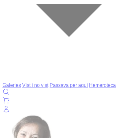
Galeries
Vist i no vist
Passava per aquí
Hemeroteca