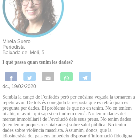
Mireia Suero
Periodista
Baixada del Molí, 5
I què passa quan tenim les dades?
dc., 19/02/2020
Sembla la cançó de l’enfadós però per enèsima vegada la tornarem a
repetir avui. De tots és coneguda la resposta que es rebrà quan es
pregunta per dades. El problema és que no en tenim. No en teníem
ni ahir, ni avui i qui sap si en tindrem demà. No tenim dades del
mercat immobiliari i de l’evolució dels seus preus. No tenim dades
(o en tenim poques o esbiaixades) sobre salut pública. No tenim
dades sobre violència masclista. Assumim, doncs, que la
idiosincràsia del país ens impedeix disposar d’informació fidedigna