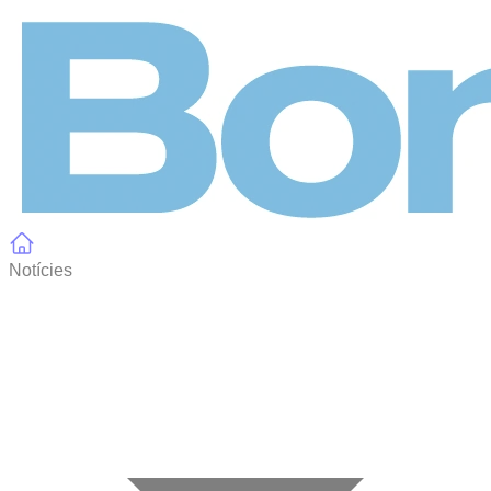
Panell de gestió de galetes
Notícies