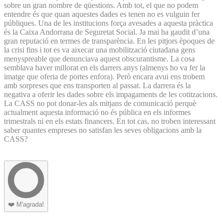
sobre un gran nombre de qüestions. Amb tot, el que no podem
entendre és que quan aquestes dades es tenen no es vulguin fer
públiques. Una de les institucions força avesades a aquesta pràctica
és la Caixa Andorrana de Seguretat Social. Ja mai ha gaudit d’una
gran reputació en termes de transparència. En les pitjors èpoques de
la crisi fins i tot es va aixecar una mobilització ciutadana gens
menyspreable que denunciava aquest obscurantisme. La cosa
semblava haver millorat en els darrers anys (almenys ho va fer la
imatge que oferia de portes enfora). Però encara avui ens trobem
amb sorpreses que ens transporten al passat. La darrera és la
negativa a oferir les dades sobre els impagaments de les cotitzacions.
La CASS no pot donar-les als mitjans de comunicació perquè
actualment aquesta informació no és pública en els informes
trimestrals ni en els estats financers. En tot cas, no troben interessant
saber quantes empreses no satisfan les seves obligacions amb la
CASS?
❤️
M'agrada!