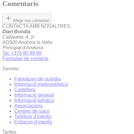
Comentaris
Afegir nou comentari
CONTACTA AMB NOSALTRES
Diari Bondia
Callaueta, 4, 1r
AD500 Andorra la Vella
Principat d'Andorra
Tel. +376 80 88 88
Formulari de contacte
Serveis
Farmàcies de guàrdia
Informació meteorològica
Cartellera
Informació general
Informació turística
Associacions
Centres de salut
Telèfons d'interès
Enllaços d'interés
Tarifes