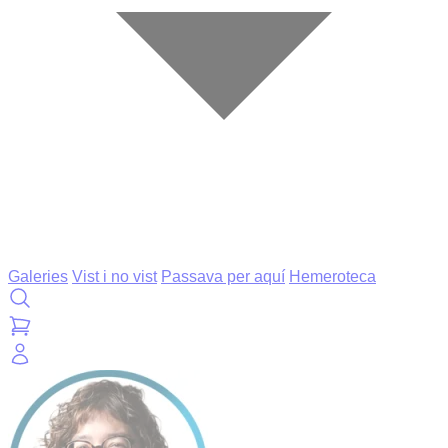
Galeries
Vist i no vist
Passava per aquí
Hemeroteca