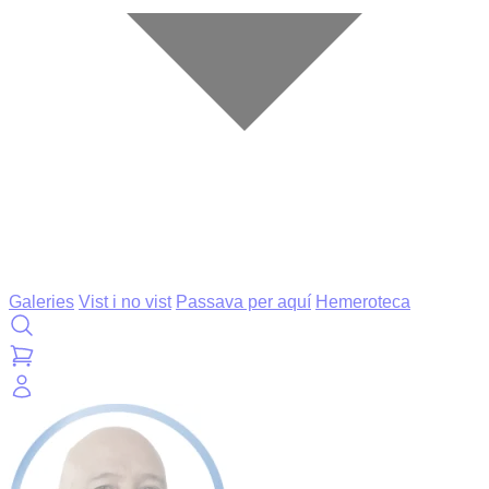
Galeries
Vist i no vist
Passava per aquí
Hemeroteca