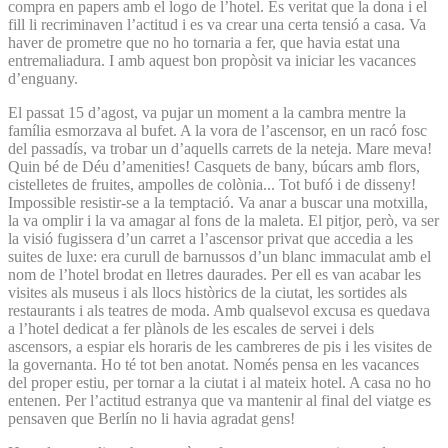
compra en papers amb el logo de l’hotel. És veritat que la dona i el
fill li recriminaven l’actitud i es va crear una certa tensió a casa. Va
haver de prometre que no ho tornaria a fer, que havia estat una
entremaliadura. I amb aquest bon propòsit va iniciar les vacances
d’enguany.
El passat 15 d’agost, va pujar un moment a la cambra mentre la
família esmorzava al bufet. A la vora de l’ascensor, en un racó fosc
del passadís, va trobar un d’aquells carrets de la neteja. Mare meva!
Quin bé de Déu d’amenities! Casquets de bany, búcars amb flors,
cistelletes de fruites, ampolles de colònia... Tot bufó i de disseny!
Impossible resistir-se a la temptació. Va anar a buscar una motxilla,
la va omplir i la va amagar al fons de la maleta. El pitjor, però, va ser
la visió fugissera d’un carret a l’ascensor privat que accedia a les
suites de luxe: era curull de barnussos d’un blanc immaculat amb el
nom de l’hotel brodat en lletres daurades. Per ell es van acabar les
visites als museus i als llocs històrics de la ciutat, les sortides als
restaurants i als teatres de moda. Amb qualsevol excusa es quedava
a l’hotel dedicat a fer plànols de les escales de servei i dels
ascensors, a espiar els horaris de les cambreres de pis i les visites de
la governanta. Ho té tot ben anotat. Només pensa en les vacances
del proper estiu, per tornar a la ciutat i al mateix hotel. A casa no ho
entenen. Per l’actitud estranya que va mantenir al final del viatge es
pensaven que Berlín no li havia agradat gens!