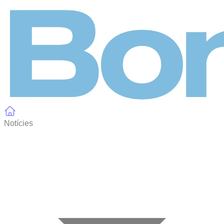
Panell de gestió de galetes
Notícies