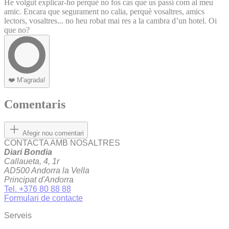
He volgut explicar-ho perquè no fos cas que us passi com al meu
amic. Encara que segurament no calia, perquè vosaltres, amics
lectors, vosaltres... no heu robat mai res a la cambra d’un hotel. Oi
que no?
❤️
M'agrada!
Comentaris
Afegir nou comentari
CONTACTA AMB NOSALTRES
Diari Bondia
Callaueta, 4, 1r
AD500 Andorra la Vella
Principat d'Andorra
Tel. +376 80 88 88
Formulari de contacte
Serveis