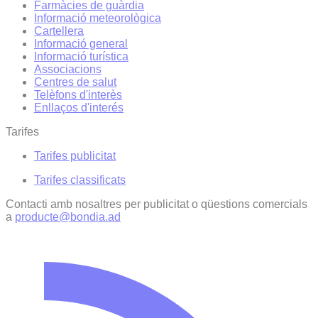
Farmàcies de guàrdia
Informació meteorològica
Cartellera
Informació general
Informació turística
Associacions
Centres de salut
Telèfons d'interès
Enllaços d'interés
Tarifes
Tarifes publicitat
Tarifes classificats
Contacti amb nosaltres per publicitat o qüestions comercials
a
producte@bondia.ad