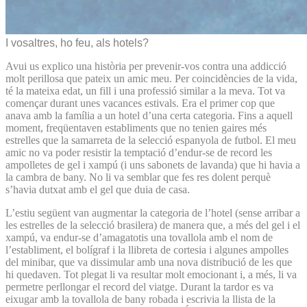
I vosaltres, ho feu, als hotels?
Avui us explico una història per prevenir-vos contra una addicció
molt perillosa que pateix un amic meu. Per coincidències de la vida,
té la mateixa edat, un fill i una professió similar a la meva. Tot va
començar durant unes vacances estivals. Era el primer cop que
anava amb la família a un hotel d’una certa categoria. Fins a aquell
moment, freqüentaven establiments que no tenien gaires més
estrelles que la samarreta de la selecció espanyola de futbol. El meu
amic no va poder resistir la temptació d’endur-se de record les
ampolletes de gel i xampú (i uns sabonets de lavanda) que hi havia a
la cambra de bany. No li va semblar que fes res dolent perquè
s’havia dutxat amb el gel que duia de casa.
L’estiu següent van augmentar la categoria de l’hotel (sense arribar a
les estrelles de la selecció brasilera) de manera que, a més del gel i el
xampú, va endur-se d’amagatotis una tovallola amb el nom de
l’establiment, el bolígraf i la llibreta de cortesia i algunes ampolles
del minibar, que va dissimular amb una nova distribució de les que
hi quedaven. Tot plegat li va resultar molt emocionant i, a més, li va
permetre perllongar el record del viatge. Durant la tardor es va
eixugar amb la tovallola de bany robada i escrivia la llista de la