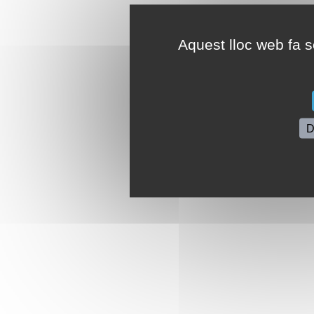
Aquest lloc web fa se
D