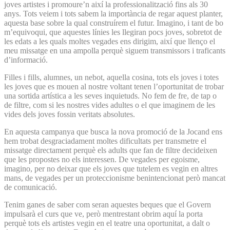
joves artistes i promoure’n així la professionalització fins als 30
anys. Tots veiem i tots sabem la importància de regar aquest planter,
aquesta base sobre la qual construírem el futur. Imagino, i tant de bo
m’equivoqui, que aquestes línies les llegiran pocs joves, sobretot de
les edats a les quals moltes vegades ens dirigim, així que llenço el
meu missatge en una ampolla perquè siguem transmissors i traficants
d’informació.
Filles i fills, alumnes, un nebot, aquella cosina, tots els joves i totes
les joves que es mouen al nostre voltant tenen l’oportunitat de trobar
una sortida artística a les seves inquietuds. No fem de fre, de tap o
de filtre, com si les nostres vides adultes o el que imaginem de les
vides dels joves fossin veritats absolutes.
En aquesta campanya que busca la nova promoció de la Jocand ens
hem trobat desgraciadament moltes dificultats per transmetre el
missatge directament perquè els adults que fan de filtre decideixen
que les propostes no els interessen. De vegades per egoisme,
imagino, per no deixar que els joves que tutelem es vegin en altres
mans, de vegades per un proteccionisme benintencionat però mancat
de comunicació.
Tenim ganes de saber com seran aquestes beques que el Govern
impulsarà el curs que ve, però mentrestant obrim aquí la porta
perquè tots els artistes vegin en el teatre una oportunitat, a dalt o