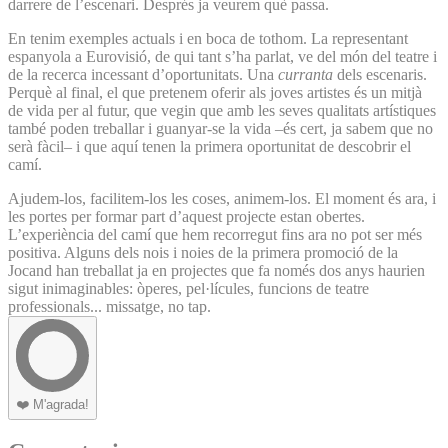
darrere de l’escenari. Després ja veurem què passa.
En tenim exemples actuals i en boca de tothom. La representant
espanyola a Eurovisió, de qui tant s’ha parlat, ve del món del teatre i
de la recerca incessant d’oportunitats. Una
curranta
dels escenaris.
Perquè al final, el que pretenem oferir als joves artistes és un mitjà
de vida per al futur, que vegin que amb les seves qualitats artístiques
també poden treballar i guanyar-se la vida –és cert, ja sabem que no
serà fàcil– i que aquí tenen la primera oportunitat de descobrir el
camí.
Ajudem-los, facilitem-los les coses, animem-los. El moment és ara, i
les portes per formar part d’aquest projecte estan obertes.
L’experiència del camí que hem recorregut fins ara no pot ser més
positiva. Alguns dels nois i noies de la primera promoció de la
Jocand han treballat ja en projectes que fa només dos anys haurien
sigut inimaginables: òperes, pel·lícules, funcions de teatre
professionals... missatge, no tap.
❤️
M'agrada!