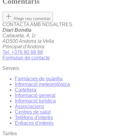
Comentaris
Afegir nou comentari
CONTACTA AMB NOSALTRES
Diari Bondia
Callaueta, 4, 1r
AD500 Andorra la Vella
Principat d'Andorra
Tel. +376 80 88 88
Formulari de contacte
Serveis
Farmàcies de guàrdia
Informació meteorològica
Cartellera
Informació general
Informació turística
Associacions
Centres de salut
Telèfons d'interès
Enllaços d'interés
Tarifes