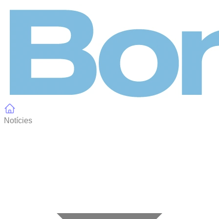
Panell de gestió de galetes
Notícies