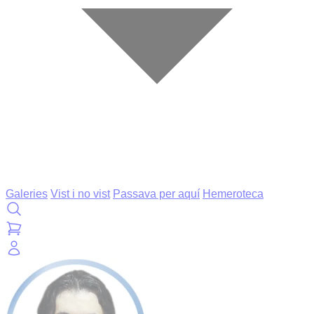
Galeries
Vist i no vist
Passava per aquí
Hemeroteca