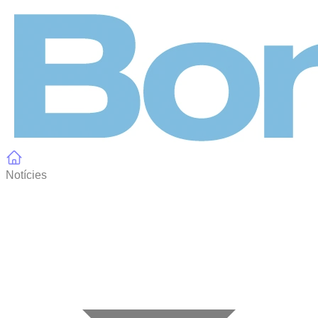
Panell de gestió de galetes
Notícies