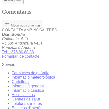
❤️
M'agrada!
Comentaris
Afegir nou comentari
CONTACTA AMB NOSALTRES
Diari Bondia
Callaueta, 4, 1r
AD500 Andorra la Vella
Principat d'Andorra
Tel. +376 80 88 88
Formulari de contacte
Serveis
Farmàcies de guàrdia
Informació meteorològica
Cartellera
Informació general
Informació turística
Associacions
Centres de salut
Telèfons d'interès
Enllaços d'interés