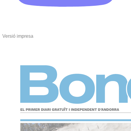
Versió impresa