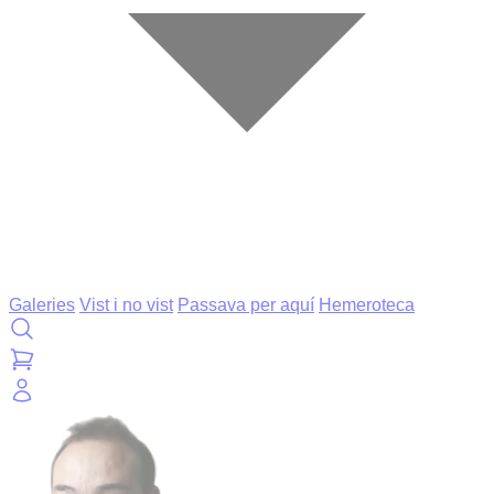
Galeries
Vist i no vist
Passava per aquí
Hemeroteca