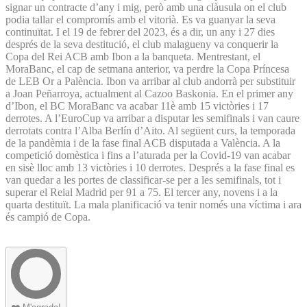
signar un contracte d’any i mig, però amb una clàusula on el club
podia tallar el compromís amb el vitorià. Es va guanyar la seva
continuïtat. I el 19 de febrer del 2023, és a dir, un any i 27 dies
després de la seva destitució, el club malagueny va conquerir la
Copa del Rei ACB amb Ibon a la banqueta. Mentrestant, el
MoraBanc, el cap de setmana anterior, va perdre la Copa Príncesa
de LEB Or a Palència. Ibon va arribar al club andorrà per substituir
a Joan Peñarroya, actualment al Cazoo Baskonia. En el primer any
d’Ibon, el BC MoraBanc va acabar 11è amb 15 victòries i 17
derrotes. A l’EuroCup va arribar a disputar les semifinals i van caure
derrotats contra l’Alba Berlín d’Aito. Al següent curs, la temporada
de la pandèmia i de la fase final ACB disputada a València. A la
competició domèstica i fins a l’aturada per la Covid-19 van acabar
en sisè lloc amb 13 victòries i 10 derrotes. Després a la fase final es
van quedar a les portes de classificar-se per a les semifinals, tot i
superar el Reial Madrid per 91 a 75. El tercer any, novens i a la
quarta destituït. La mala planificació va tenir només una víctima i ara
és campió de Copa.