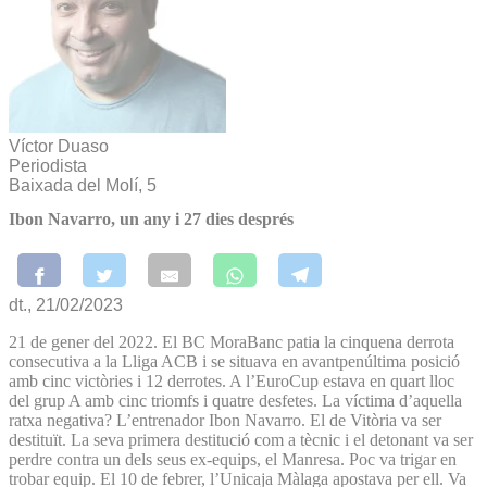
Víctor Duaso
Periodista
Baixada del Molí, 5
Ibon Navarro, un any i 27 dies després
dt., 21/02/2023
21 de gener del 2022. El BC MoraBanc patia la cinquena derrota
consecutiva a la Lliga ACB i se situava en avantpenúltima posició
amb cinc victòries i 12 derrotes. A l’EuroCup estava en quart lloc
del grup A amb cinc triomfs i quatre desfetes. La víctima d’aquella
ratxa negativa? L’entrenador Ibon Navarro. El de Vitòria va ser
destituït. La seva primera destitució com a tècnic i el detonant va ser
perdre contra un dels seus ex-equips, el Manresa. Poc va trigar en
trobar equip. El 10 de febrer, l’Unicaja Màlaga apostava per ell. Va