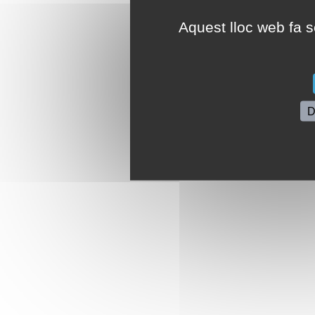
Aquest lloc web fa se
D