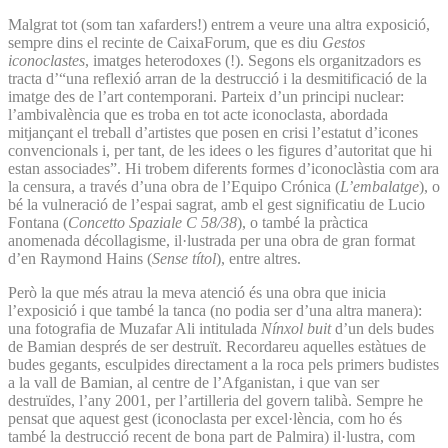
Malgrat tot (som tan xafarders!) entrem a veure una altra exposició,
sempre dins el recinte de CaixaForum, que es diu
Gestos
iconoclastes
, imatges heterodoxes (!). Segons els organitzadors es
tracta d’“una reflexió arran de la destrucció i la desmitificació de la
imatge des de l’art contemporani. Parteix d’un principi nuclear:
l’ambivalència que es troba en tot acte iconoclasta, abordada
mitjançant el treball d’artistes que posen en crisi l’estatut d’icones
convencionals i, per tant, de les idees o les figures d’autoritat que hi
estan associades”. Hi trobem diferents formes d’iconoclàstia com ara
la censura, a través d’una obra de l’Equipo Crónica (
L’embalatge
), o
bé la vulneració de l’espai sagrat, amb el gest significatiu de Lucio
Fontana (
Concetto Spaziale C 58/38
), o també la pràctica
anomenada décollagisme, il·lustrada per una obra de gran format
d’en Raymond Hains (
Sense títol
), entre altres.
Però la que més atrau la meva atenció és una obra que inicia
l’exposició i que també la tanca (no podia ser d’una altra manera):
una fotografia de Muzafar Ali intitulada
Nínxol buit
d’un dels budes
de Bamian després de ser destruït. Recordareu aquelles estàtues de
budes gegants, esculpides directament a la roca pels primers budistes
a la vall de Bamian, al centre de l’Afganistan, i que van ser
destruïdes, l’any 2001, per l’artilleria del govern talibà. Sempre he
pensat que aquest gest (iconoclasta per excel·lència, com ho és
també la destrucció recent de bona part de Palmira) il·lustra, com