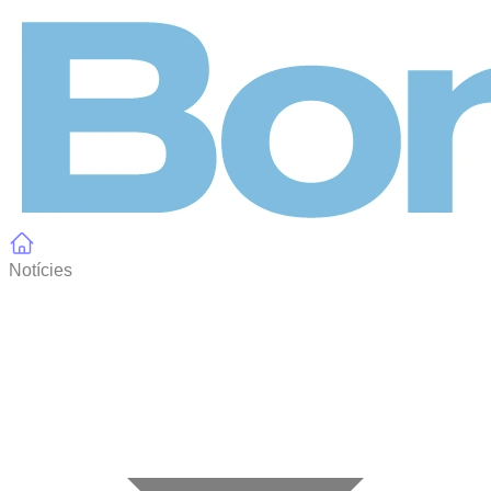
Panell de gestió de galetes
Notícies