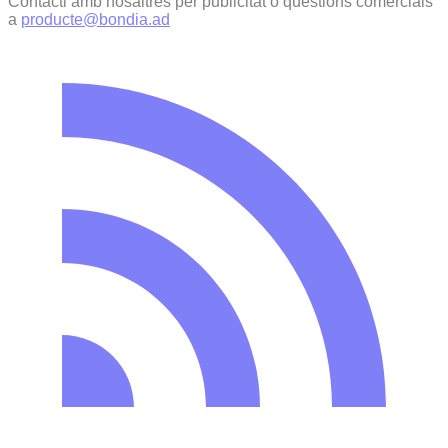
Contacti amb nosaltres per publicitat o qüestions comercials
a
producte@bondia.ad