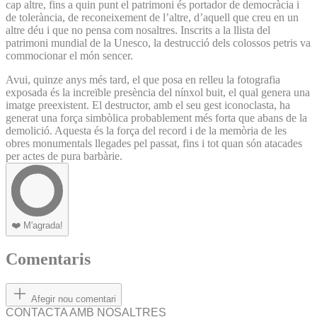
cap altre, fins a quin punt el patrimoni és portador de democràcia i
de tolerància, de reconeixement de l’altre, d’aquell que creu en un
altre déu i que no pensa com nosaltres. Inscrits a la llista del
patrimoni mundial de la Unesco, la destrucció dels colossos petris va
commocionar el món sencer.
Avui, quinze anys més tard, el que posa en relleu la fotografia
exposada és la increïble presència del nínxol buit, el qual genera una
imatge preexistent. El destructor, amb el seu gest iconoclasta, ha
generat una força simbòlica probablement més forta que abans de la
demolició. Aquesta és la força del record i de la memòria de les
obres monumentals llegades pel passat, fins i tot quan són atacades
per actes de pura barbàrie.
❤️
M'agrada!
Comentaris
Afegir nou comentari
CONTACTA AMB NOSALTRES