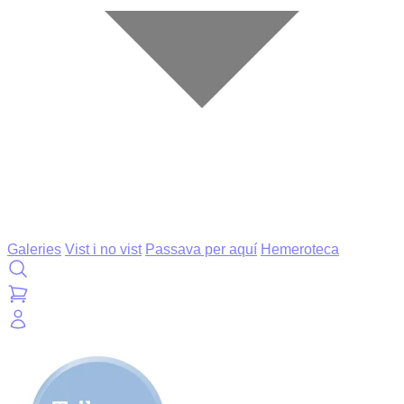
Galeries
Vist i no vist
Passava per aquí
Hemeroteca