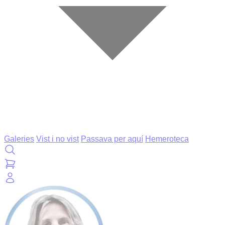
Galeries
Vist i no vist
Passava per aquí
Hemeroteca