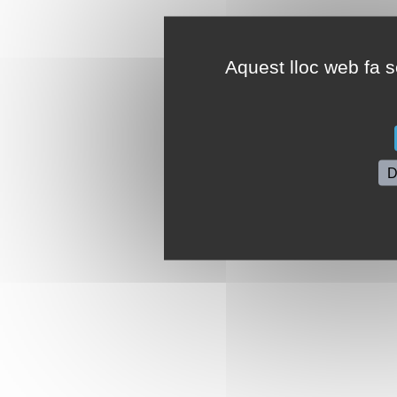
Aquest lloc web fa se
D