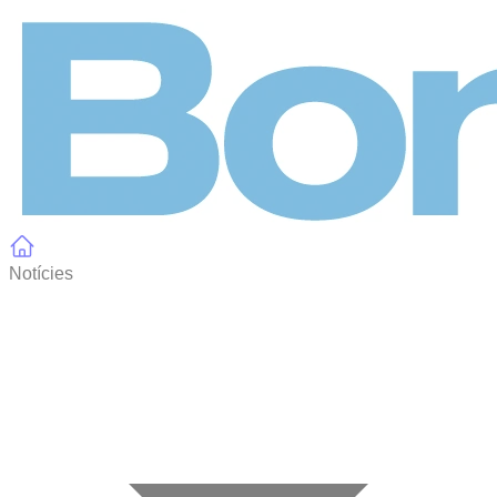
Panell de gestió de galetes
Notícies