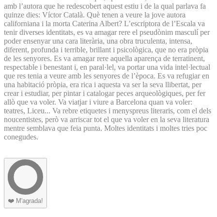
amb l’autora que he redescobert aquest estiu i de la qual parlava fa
quinze dies: Víctor Català. Què tenen a veure la jove autora
californiana i la morta Caterina Albert? L’escriptora de l’Escala va
tenir diverses identitats, es va amagar rere el pseudònim masculí per
poder ensenyar una cara literària, una obra truculenta, intensa,
diferent, profunda i terrible, brillant i psicològica, que no era pròpia
de les senyores. Es va amagar rere aquella aparença de terratinent,
respectable i benestant i, en paral·lel, va portar una vida intel·lectual
que res tenia a veure amb les senyores de l’època. Es va refugiar en
una habitació pròpia, era rica i aquesta va ser la seva llibertat, per
crear i estudiar, per pintar i catalogar peces arqueològiques, per fer
allò que va voler. Va viatjar i viure a Barcelona quan va voler:
teatres, Liceu... Va rebre etiquetes i menyspreus literaris, com el dels
noucentistes, però va arriscar tot el que va voler en la seva literatura
mentre semblava que feia punta. Moltes identitats i moltes tries poc
conegudes.
❤️
M'agrada!