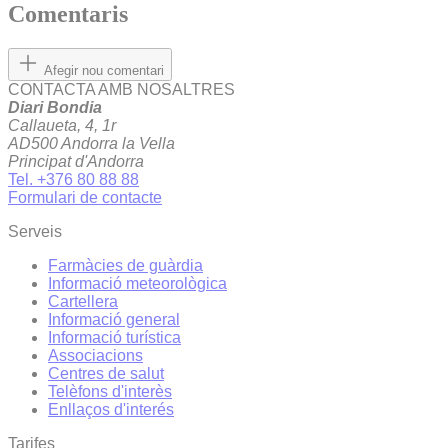
Comentaris
Afegir nou comentari
CONTACTA AMB NOSALTRES
Diari Bondia
Callaueta, 4, 1r
AD500 Andorra la Vella
Principat d'Andorra
Tel. +376 80 88 88
Formulari de contacte
Serveis
Farmàcies de guàrdia
Informació meteorològica
Cartellera
Informació general
Informació turística
Associacions
Centres de salut
Telèfons d'interès
Enllaços d'interés
Tarifes