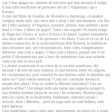
cop s’han apagat les càmeres de televisió que han mostrat el viatge
d’una xifra insuficient de persones des de l’Afganistan cap a
Europa.
A més del llibre de Guallar, de divendres a diumenge, en podem
comprar molts més, una mica més a prop i més plàcidament, a la fira
del Llibre pirinenc d’Organyà, novetats, premis, bon ambient i punt
final a l’estiu. Llibres de paper? Tants i tan seguits? Hi haurà temps
de llegir-los? Doncs sí, tard o d’hora n’hi haurà. I potser entendrem
una mica més el món. I les persones i les idees. Com en el cas de La
meitat evanescent, de la nord-americana Brit Bennett, la història de
dues bessones que, per circumstàncies, trien vides completament
diferents: una com a negra i l’altra com a blanca, perquè són d’un
poble d’afroamericans que a base de matrimonis han anat aclarint
cada cop més la seva pell.
La meitat evanescent és un retrat de la societat americana, del
racisme i de tots els seus matisos, és una història sobre els orígens,
les circumstàncies, però sobretot és una història sobre la identitat: qui
triem ser? Què volem ensenyar? Com ens construïm davant la
mirada dels altres? Fins on arriba la llibertat individual? Fins on
podem arribar? I tot plegat amb una trama que enganxa perquè és
una història familiar plena de secrets i de sorpreses. Bennett juga
totes les cartes de la modernitat: feminisme, minories racials i
sexuals, drets i llibertats... però les juga amb un estil brillant, amb
intel·ligència.
Una modernitat i unes cartes que, aparentment, no tenen res a veure