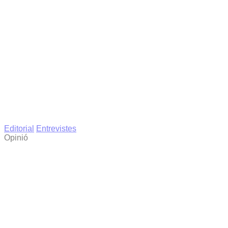
Editorial
Entrevistes
Opinió