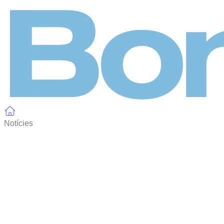
Panell de gestió de galetes
Notícies