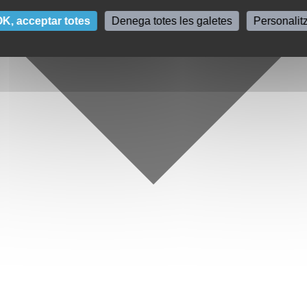
K, acceptar totes
Denega totes les galetes
Personalit