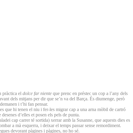
n pràctica el
dolce far niente
que prenc en préstec un cop a l’any dels
davant dels mitjans per dir que se’n va del Barça. És diumenge, però
o demanen i t’hi fan pensar.
es que hi tenen el niu i fer-les migrar cap a una arna mòbil de cartró
de desenes d’elles et posen els pels de punta.
scaladei cap carrer té sortida) xerrar amb la Susanne, que aquests dies es
i tombar a mà esquerra, i deixar el temps passar sense remordiment.
egues devorant pàgines i pàgines, no ho sé.