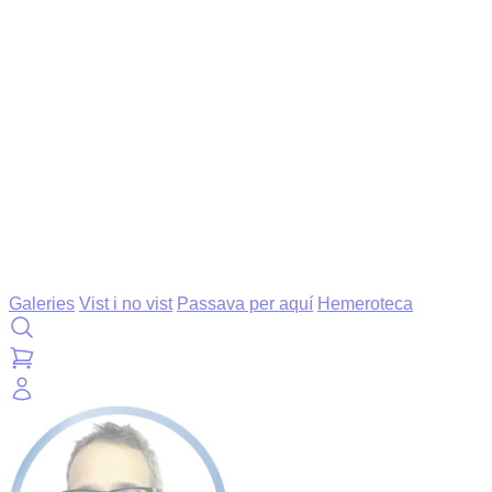
Galeries
Vist i no vist
Passava per aquí
Hemeroteca