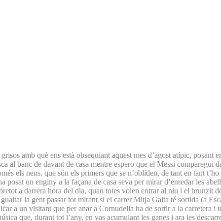
s grisos amb què ens està obsequiant aquest mes d’agost atípic, posant e
a fresca al banc de davant de casa mentre espero que el Messi comparegui 
només els nens, que són els primers que se n’obliden, de tant en tant t’h
ha posat un enginy a la façana de casa seva per mirar d’enredar les abell
retot a darrera hora del dia, quan totes volen entrar al niu i el brunzit 
 guaitar la gent passar tot mirant si el carrer Mitja Galta té sortida (a E
licar a un visitant que per anar a Cornudella ha de sortir a la carretera 
ca que, durant tot l’any, en vas acumulant les ganes i ara les descarr