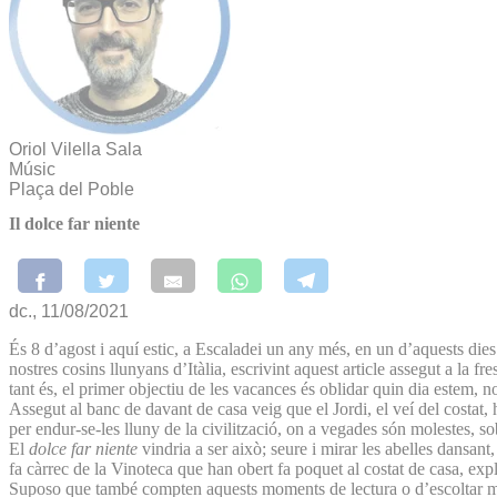
Oriol Vilella Sala
Músic
Plaça del Poble
Il dolce far niente
dc., 11/08/2021
És 8 d’agost i aquí estic, a Escaladei un any més, en un d’aquests die
nostres cosins llunyans d’Itàlia, escrivint aquest article assegut a l
tant és, el primer objectiu de les vacances és oblidar quin dia estem, 
Assegut al banc de davant de casa veig que el Jordi, el veí del costat, 
per endur-se-les lluny de la civilització, on a vegades són molestes, sob
El
dolce far niente
vindria a ser això; seure i mirar les abelles dansant,
fa càrrec de la Vinoteca que han obert fa poquet al costat de casa, exp
Suposo que també compten aquests moments de lectura o d’escoltar músi