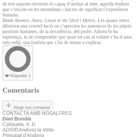
de tots aquests elements és capaç d’arribar al mite, aquella història
que s’inscriu en les mentalitats i farceix de significat l’experiència
humana.
Blade Runner, Akira, Ghost in the Shell
i
Matrix
. Les quatre obres
dibuixen una constel·lació on s’aprecien les amenaces de les pitjors
passions humanes, de la decadència, del poder. Alhora hi ha
esperança, la de comprendre que quan tot cau al voltant s’ha d’anar
més enllà, una història que s’ha de tornar a explicar.
❤️
M'agrada!
1
Comentaris
Afegir nou comentari
CONTACTA AMB NOSALTRES
Diari Bondia
Callaueta, 4, 1r
AD500 Andorra la Vella
Principat d'Andorra