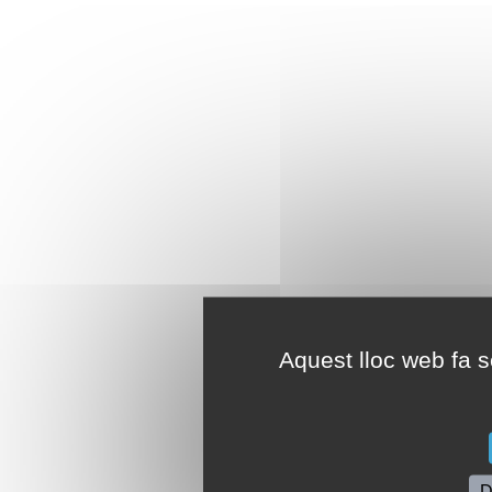
Aquest lloc web fa se
D