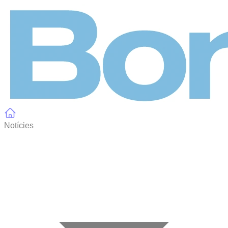
Panell de gestió de galetes
Notícies