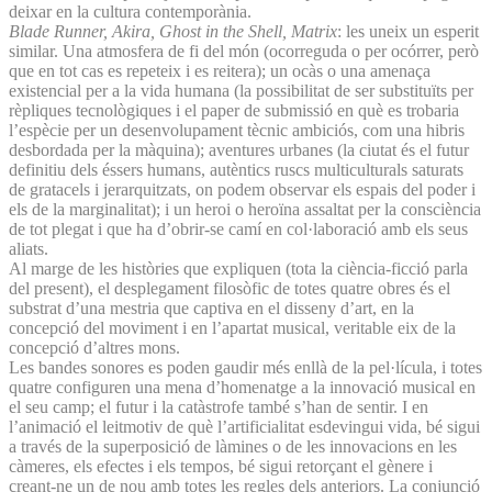
deixar en la cultura contemporània.
Blade Runner, Akira, Ghost in the Shell, Matrix
: les uneix un esperit
similar. Una atmosfera de fi del món (ocorreguda o per ocórrer, però
que en tot cas es repeteix i es reitera); un ocàs o una amenaça
existencial per a la vida humana (la possibilitat de ser substituïts per
rèpliques tecnològiques i el paper de submissió en què es trobaria
l’espècie per un desenvolupament tècnic ambiciós, com una hibris
desbordada per la màquina); aventures urbanes (la ciutat és el futur
definitiu dels éssers humans, autèntics ruscs multiculturals saturats
de gratacels i jerarquitzats, on podem observar els espais del poder i
els de la marginalitat); i un heroi o heroïna assaltat per la consciència
de tot plegat i que ha d’obrir-se camí en col·laboració amb els seus
aliats.
Al marge de les històries que expliquen (tota la ciència-ficció parla
del present), el desplegament filosòfic de totes quatre obres és el
substrat d’una mestria que captiva en el disseny d’art, en la
concepció del moviment i en l’apartat musical, veritable eix de la
concepció d’altres mons.
Les bandes sonores es poden gaudir més enllà de la pel·lícula, i totes
quatre configuren una mena d’homenatge a la innovació musical en
el seu camp; el futur i la catàstrofe també s’han de sentir. I en
l’animació el leitmotiv de què l’artificialitat esdevingui vida, bé sigui
a través de la superposició de làmines o de les innovacions en les
càmeres, els efectes i els tempos, bé sigui retorçant el gènere i
creant-ne un de nou amb totes les regles dels anteriors. La conjunció