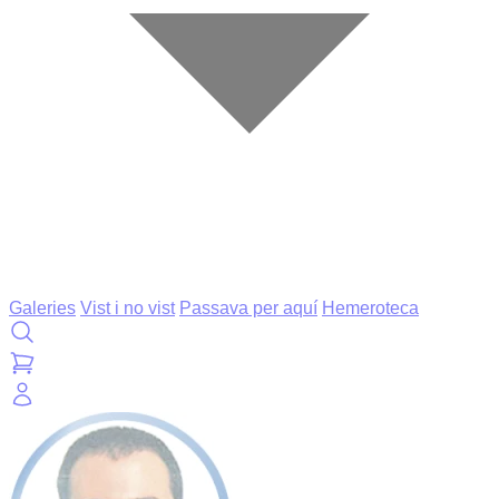
Galeries
Vist i no vist
Passava per aquí
Hemeroteca