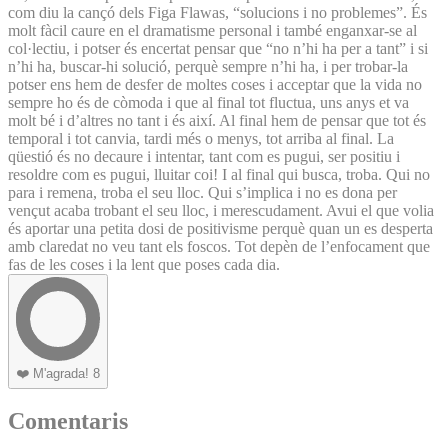
com diu la cançó dels Figa Flawas, “solucions i no problemes”. És
molt fàcil caure en el dramatisme personal i també enganxar-se al
col·lectiu, i potser és encertat pensar que “no n’hi ha per a tant” i si
n’hi ha, buscar-hi solució, perquè sempre n’hi ha, i per trobar-la
potser ens hem de desfer de moltes coses i acceptar que la vida no
sempre ho és de còmoda i que al final tot fluctua, uns anys et va
molt bé i d’altres no tant i és així. Al final hem de pensar que tot és
temporal i tot canvia, tardi més o menys, tot arriba al final. La
qüestió és no decaure i intentar, tant com es pugui, ser positiu i
resoldre com es pugui, lluitar coi! I al final qui busca, troba. Qui no
para i remena, troba el seu lloc. Qui s’implica i no es dona per
vençut acaba trobant el seu lloc, i merescudament. Avui el que volia
és aportar una petita dosi de positivisme perquè quan un es desperta
amb claredat no veu tant els foscos. Tot depèn de l’enfocament que
fas de les coses i la lent que poses cada dia.
❤️
M'agrada!
8
Comentaris