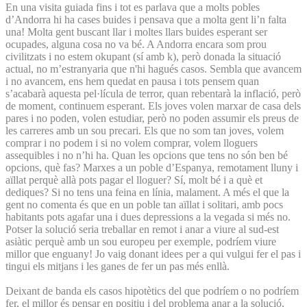
En una visita guiada fins i tot es parlava que a molts pobles
d’Andorra hi ha cases buides i pensava que a molta gent li’n falta
una! Molta gent buscant llar i moltes llars buides esperant ser
ocupades, alguna cosa no va bé. A Andorra encara som prou
civilitzats i no estem okupant (sí amb k), però donada la situació
actual, no m’estranyaria que n'hi hagués casos. Sembla que avancem
i no avancem, ens hem quedat en pausa i tots pensem quan
s’acabarà aquesta pel·lícula de terror, quan rebentarà la inflació, però
de moment, continuem esperant. Els joves volen marxar de casa dels
pares i no poden, volen estudiar, però no poden assumir els preus de
les carreres amb un sou precari. Els que no som tan joves, volem
comprar i no podem i si no volem comprar, volem lloguers
assequibles i no n’hi ha. Quan les opcions que tens no són ben bé
opcions, què fas? Marxes a un poble d’Espanya, remotament lluny i
aïllat perquè allà pots pagar el lloguer? Sí, molt bé i a què et
dediques? Si no tens una feina en línia, malament. A més el que la
gent no comenta és que en un poble tan aïllat i solitari, amb pocs
habitants pots agafar una i dues depressions a la vegada si més no.
Potser la solució seria treballar en remot i anar a viure al sud-est
asiàtic perquè amb un sou europeu per exemple, podríem viure
millor que enguany! Jo vaig donant idees per a qui vulgui fer el pas i
tingui els mitjans i les ganes de fer un pas més enllà.
Deixant de banda els casos hipotètics del que podríem o no podríem
fer, el millor és pensar en positiu i del problema anar a la solució,