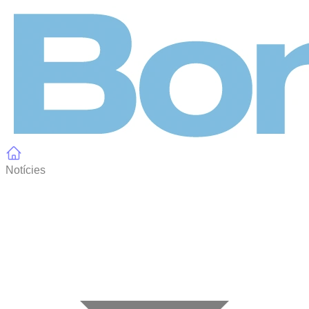
Panell de gestió de galetes
Notícies