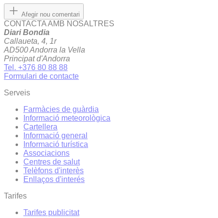
Afegir nou comentari
CONTACTA AMB NOSALTRES
Diari Bondia
Callaueta, 4, 1r
AD500 Andorra la Vella
Principat d'Andorra
Tel. +376 80 88 88
Formulari de contacte
Serveis
Farmàcies de guàrdia
Informació meteorològica
Cartellera
Informació general
Informació turística
Associacions
Centres de salut
Telèfons d'interès
Enllaços d'interés
Tarifes
Tarifes publicitat