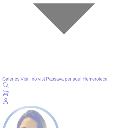
Galeries
Vist i no vist
Passava per aquí
Hemeroteca