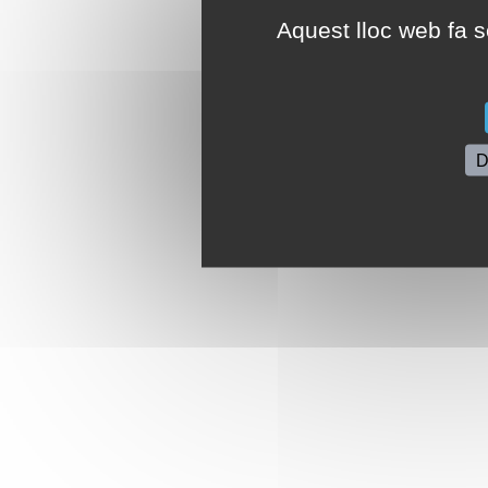
Aquest lloc web fa se
D