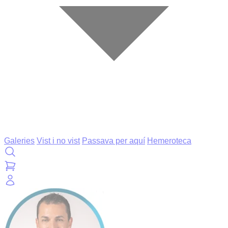
Galeries
Vist i no vist
Passava per aquí
Hemeroteca