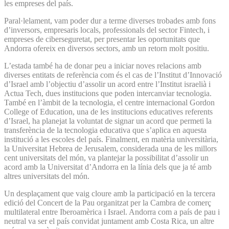
les empreses del país.
Paral·lelament, vam poder dur a terme diverses trobades amb fons
d’inversors, empresaris locals, professionals del sector Fintech, i
empreses de ciberseguretat, per presentar les oportunitats que
Andorra ofereix en diversos sectors, amb un retorn molt positiu.
L’estada també ha de donar peu a iniciar noves relacions amb
diverses entitats de referència com és el cas de l’Institut d’Innovació
d’Israel amb l’objectiu d’assolir un acord entre l’Institut israelià i
Actua Tech, dues institucions que poden intercanviar tecnologia.
També en l’àmbit de la tecnologia, el centre internacional Gordon
College of Education, una de les institucions educatives referents
d’Israel, ha planejat la voluntat de signar un acord que permeti la
transferència de la tecnologia educativa que s’aplica en aquesta
institució a les escoles del país. Finalment, en matèria universitària,
la Universitat Hebrea de Jerusalem, considerada una de les millors
cent universitats del món, va plantejar la possibilitat d’assolir un
acord amb la Universitat d’Andorra en la línia dels que ja té amb
altres universitats del món.
Un desplaçament que vaig cloure amb la participació en la tercera
edició del Concert de la Pau organitzat per la Cambra de comerç
multilateral entre Iberoamèrica i Israel. Andorra com a país de pau i
neutral va ser el país convidat juntament amb Costa Rica, un altre