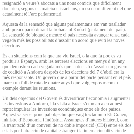
resignació a veure’s abocats a uns nous comicis que difícilment
donarien, segons els mateixos israelians, un escenari diferent del que
actualment té l’arc parlamentari.
Aquesta és la sensació que alguns parlamentaris em van traslladar
amb preocupació durant la trobada al Knéset (parlament del país).
La sensació de bloqueig mentre el país necessita avançar tensa cada
vegada més les possibilitats d’assolir un acord que eviti les noves
eleccions.
És en situacions com la que ara viu Israel, o la que fa poc es va
produir a Espanya, amb les terceres eleccions en menys d’un any,
que demostren cada vegada més que la decisió d’assolir un govern
de coalició a Andorra després de les eleccions del 7 d’abril era la
més responsable. Un govern que a partir del pacte pensant en el país
marca un full de ruta de quatre anys i que vaig exposar com a
exemple durant les reunions.
Un dels objectius del Govern és diversificar l’economia i augmentar
les inversions a Andorra, i la visita a Israel s’emmarca en aquest
repte; impulsar les inversions econòmiques entre els dos països.
Aquest va ser el principal objectiu que vaig tractar amb Eli Cohen,
ministre d’Economia i Indústria. Assumptes d’interès bilateral, com
la tramitació d’un conveni de no doble imposició (CDI) entre els dos
estats per l’atracció de capital estranger i la internacionalització de