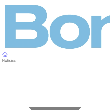
Panell de gestió de galetes
Notícies