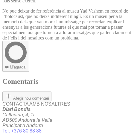
país sense exèrcit.
No puc deixar de fer referència al museu Yad Vashem en record de
l’holocaust, que no deixa indiferent ningú. És un museu per a la
memòria dels que van morir i un missatge per recordar, explicar i
ensenyar a les generacions futures el que mai pot tornar a passar,
especialment ara que tornen a aflorar missatges que parlen clarament
de l’ells i del nosaltres com un problema.
❤️
M'agrada!
Comentaris
Afegir nou comentari
CONTACTA AMB NOSALTRES
Diari Bondia
Callaueta, 4, 1r
AD500 Andorra la Vella
Principat d'Andorra
Tel. +376 80 88 88