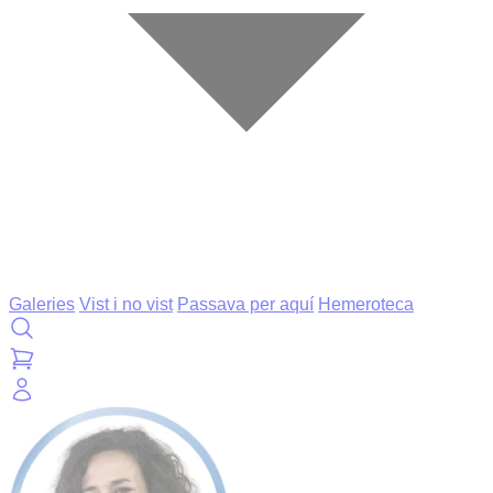
Galeries
Vist i no vist
Passava per aquí
Hemeroteca