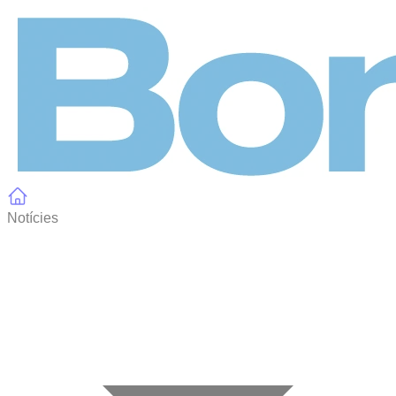
Panell de gestió de galetes
Notícies