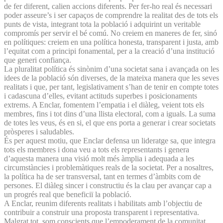
de fer diferent, calien accions diferents. Per fer-ho real és necessari
poder asseure’s i ser capaços de comprendre la realitat des de tots els
punts de vista, integrant tota la població i adquirint un veritable
compromís per servir el bé comú. No creiem en maneres de fer, sinó
en polítiques: creiem en una política honesta, transparent i justa, amb
l’equitat com a principi fonamental, per a la creació d’una institució
que generi confiança.
La pluralitat política és sinònim d’una societat sana i avançada on les
idees de la població són diverses, de la mateixa manera que les seves
realitats i que, per tant, legislativament s’han de tenir en compte totes
i cadascuna d’elles, evitant actituds superbes i posicionaments
extrems. A Enclar, fomentem l’empatia i el diàleg, veient tots els
membres, fins i tot dins d’una llista electoral, com a iguals. La suma
de totes les veus, és en si, el que ens porta a generar i crear societats
pròsperes i saludables.
És per aquest motiu, que Enclar defensa un lideratge sa, que integra
tots els membres i dona veu a tots els representants i genera
d’aquesta manera una visió molt més àmplia i adequada a les
circumstàncies i problemàtiques reals de la societat. Per a nosaltres,
la política ha de ser transversal, tant en termes d’àmbits com de
persones. El diàleg sincer i constructiu és la clau per avançar cap a
un progrés real que beneficiï la població.
A Enclar, reunim diferents realitats i habilitats amb l’objectiu de
contribuir a construir una proposta transparent i representativa.
Malgrat tot, som conscients que l’empoderament de la comunitat