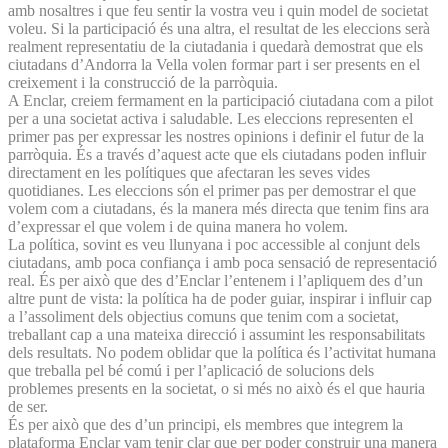
amb nosaltres i que feu sentir la vostra veu i quin model de societat
voleu. Si la participació és una altra, el resultat de les eleccions serà
realment representatiu de la ciutadania i quedarà demostrat que els
ciutadans d’Andorra la Vella volen formar part i ser presents en el
creixement i la construcció de la parròquia.
A Enclar, creiem fermament en la participació ciutadana com a pilot
per a una societat activa i saludable. Les eleccions representen el
primer pas per expressar les nostres opinions i definir el futur de la
parròquia. És a través d’aquest acte que els ciutadans poden influir
directament en les polítiques que afectaran les seves vides
quotidianes. Les eleccions són el primer pas per demostrar el que
volem com a ciutadans, és la manera més directa que tenim fins ara
d’expressar el que volem i de quina manera ho volem.
La política, sovint es veu llunyana i poc accessible al conjunt dels
ciutadans, amb poca confiança i amb poca sensació de representació
real. És per això que des d’Enclar l’entenem i l’apliquem des d’un
altre punt de vista: la política ha de poder guiar, inspirar i influir cap
a l’assoliment dels objectius comuns que tenim com a societat,
treballant cap a una mateixa direcció i assumint les responsabilitats
dels resultats. No podem oblidar que la política és l’activitat humana
que treballa pel bé comú i per l’aplicació de solucions dels
problemes presents en la societat, o si més no això és el que hauria
de ser.
És per això que des d’un principi, els membres que integrem la
plataforma Enclar vam tenir clar que per poder construir una manera