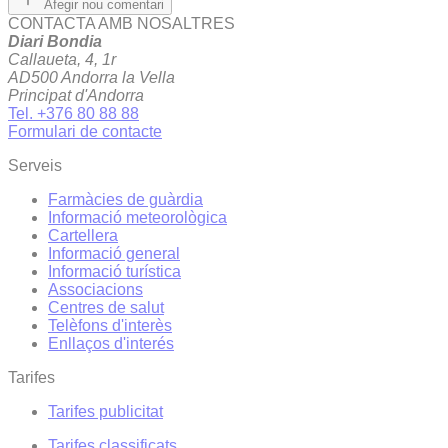
Afegir nou comentari
CONTACTA AMB NOSALTRES
Diari Bondia
Callaueta, 4, 1r
AD500 Andorra la Vella
Principat d'Andorra
Tel. +376 80 88 88
Formulari de contacte
Serveis
Farmàcies de guàrdia
Informació meteorològica
Cartellera
Informació general
Informació turística
Associacions
Centres de salut
Telèfons d'interès
Enllaços d'interés
Tarifes
Tarifes publicitat
Tarifes classificats