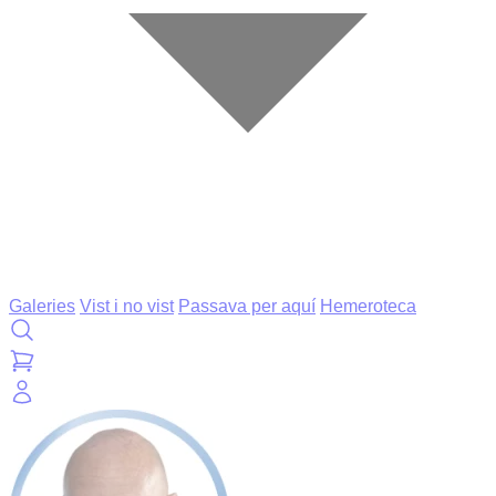
Galeries
Vist i no vist
Passava per aquí
Hemeroteca