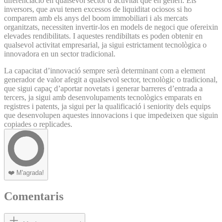
diferenciació en qualsevol sector d’activitat que en generi. Els
inversors, que avui tenen excessos de liquiditat ociosos si ho
comparem amb els anys del boom immobiliari i als mercats
organitzats, necessiten invertir-los en models de negoci que ofereixin
elevades rendibilitats. I aquestes rendibiltats es poden obtenir en
qualsevol activitat empresarial, ja sigui estrictament tecnològica o
innovadora en un sector tradicional.
La capacitat d’innovació sempre serà determinant com a element
generador de valor afegit a qualsevol sector, tecnològic o tradicional,
que sigui capaç d’aportar novetats i generar barreres d’entrada a
tercers, ja sigui amb desenvolupaments tecnològics emparats en
registres i patents, ja sigui per la qualificació i seniority dels equips
que desenvolupen aquestes innovacions i que impedeixen que siguin
copiades o replicades.
❤️
M'agrada!
Comentaris