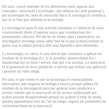
Dit això, convé entendre bé les diferències entre aquests dos
conceptes –innovació i tecnologia– per utilitzar-los amb propietat i,
per aconseguir-ho, hem de retrocedir fins a la investigació científica,
que és la font que alimenta la tecnologia.
La investigació pura és una activitat orientada a l’obtenció de nous
coneixements dintre d’aquesta xarxa que constitueixen les
anomenades ciències. Per dir-ho de forma clara i entenedora: un
investigador investiga sense saber ben bé el que acabarà trobant ni
quina serà la utilitat pràctica dels seus hipotètics descobriments.
La tecnologia, en canvi, és una funció que consisteix a aplicar els
resultats de la investigació i, si és possible, desenvolupar-los i
transformar-los en béns i serveis útils per a la societat. La innovació
és la generació de nous productes o serveis que troben una aplicació
i generen un valor afegit.
Per tant, el que veiem és que la tecnologia és essencialment
innovadora; tota empresa tecnològica innova perquè utilitza els
resultats de la investigació pura per generar nous productes o
serveis, mentre que la innovació en els sectors tradicionals pot
acabar passant desapercebuda perquè no acaben d’estar de moda,
queden aparentment fora de l’air du temps, segons els paràmetres de
creixement basat en la innovació.