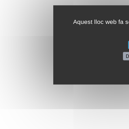
Aquest lloc web fa se
D