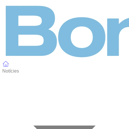
Panell de gestió de galetes
Notícies