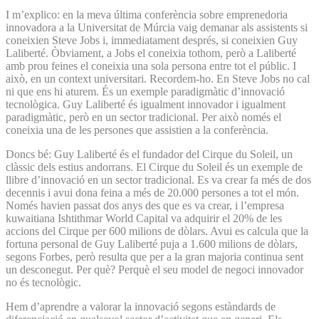
I m’explico: en la meva última conferència sobre emprenedoria
innovadora a la Universitat de Múrcia vaig demanar als assistents si
coneixien Steve Jobs i, immediatament després, si coneixien Guy
Laliberté. Òbviament, a Jobs el coneixia tothom, però a Laliberté
amb prou feines el coneixia una sola persona entre tot el públic. I
això, en un context universitari. Recordem-ho. En Steve Jobs no cal
ni que ens hi aturem. És un exemple paradigmàtic d’innovació
tecnològica. Guy Laliberté és igualment innovador i igualment
paradigmàtic, però en un sector tradicional. Per això només el
coneixia una de les persones que assistien a la conferència.
Doncs bé: Guy Laliberté és el fundador del Cirque du Soleil, un
clàssic dels estius andorrans. El Cirque du Soleil és un exemple de
llibre d’innovació en un sector tradicional. Es va crear fa més de dos
decennis i avui dona feina a més de 20.000 persones a tot el món.
Només havien passat dos anys des que es va crear, i l’empresa
kuwaitiana Ishtithmar World Capital va adquirir el 20% de les
accions del Cirque per 600 milions de dòlars. Avui es calcula que la
fortuna personal de Guy Laliberté puja a 1.600 milions de dòlars,
segons Forbes, però resulta que per a la gran majoria continua sent
un desconegut. Per què? Perquè el seu model de negoci innovador
no és tecnològic.
Hem d’aprendre a valorar la innovació segons estàndards de