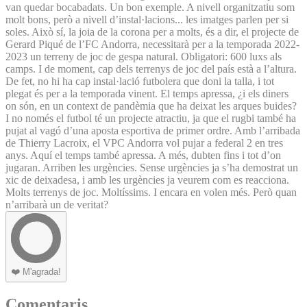
van quedar bocabadats. Un bon exemple. A nivell organitzatiu som
molt bons, però a nivell d’instal·lacions... les imatges parlen per si
soles. Això sí, la joia de la corona per a molts, és a dir, el projecte de
Gerard Piqué de l’FC Andorra, necessitarà per a la temporada 2022-
2023 un terreny de joc de gespa natural. Obligatori: 600 luxs als
camps. I de moment, cap dels terrenys de joc del país està a l’altura.
De fet, no hi ha cap instal·lació futbolera que doni la talla, i tot
plegat és per a la temporada vinent. El temps apressa, ¿i els diners
on són, en un context de pandèmia que ha deixat les arques buides?
I no només el futbol té un projecte atractiu, ja que el rugbi també ha
pujat al vagó d’una aposta esportiva de primer ordre. Amb l’arribada
de Thierry Lacroix, el VPC Andorra vol pujar a federal 2 en tres
anys. Aquí el temps també apressa. A més, dubten fins i tot d’on
jugaran. Arriben les urgències. Sense urgències ja s’ha demostrat un
xic de deixadesa, i amb les urgències ja veurem com es reacciona.
Molts terrenys de joc. Moltíssims. I encara en volen més. Però quan
n’arribarà un de veritat?
❤️
M'agrada!
Comentaris