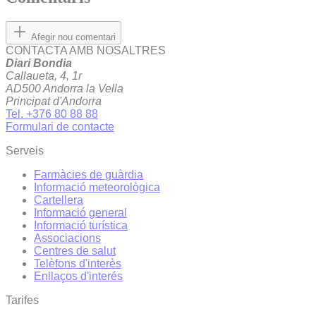
Afegir nou comentari
CONTACTA AMB NOSALTRES
Diari Bondia
Callaueta, 4, 1r
AD500 Andorra la Vella
Principat d'Andorra
Tel. +376 80 88 88
Formulari de contacte
Serveis
Farmàcies de guàrdia
Informació meteorològica
Cartellera
Informació general
Informació turística
Associacions
Centres de salut
Telèfons d'interès
Enllaços d'interés
Tarifes