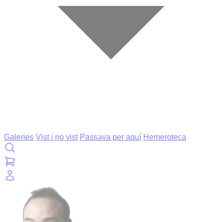
Galeries
Vist i no vist
Passava per aquí
Hemeroteca