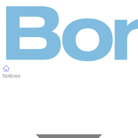
Panell de gestió de galetes
Notícies