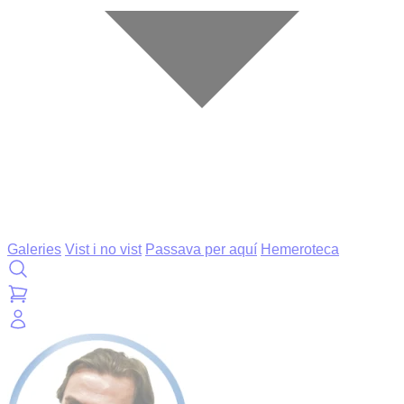
Galeries
Vist i no vist
Passava per aquí
Hemeroteca