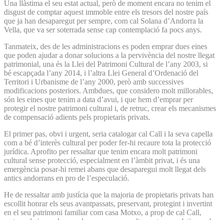
Una llàstima el seu estat actual, però de moment encara no tenim el
disgust de comptar aquest immoble entre els tresors del nostre país
que ja han desaparegut per sempre, com cal Solana d’Andorra la
Vella, que va ser soterrada sense cap contemplació fa pocs anys.
Tanmateix, des de les administracions es poden emprar dues eines
que poden ajudar a donar solucions a la pervivència del nostre llegat
patrimonial, una és la Llei del Patrimoni Cultural de l’any 2003, si
bé escapçada l’any 2014, i l’altra Llei General d’Ordenació del
Territori i Urbanisme de l’any 2000, però amb successives
modificacions posteriors. Ambdues, que considero molt millorables,
són les eines que tenim a data d’avui, i que hem d’emprar per
protegir el nostre patrimoni cultural i, de retruc, crear els mecanismes
de compensació adients pels propietaris privats.
El primer pas, obvi i urgent, seria catalogar cal Call i la seva capella
com a bé d’interès cultural per poder fer-hi recaure tota la protecció
jurídica. Aprofito per ressaltar que tenim encara molt patrimoni
cultural sense protecció, especialment en l’àmbit privat, i és una
emergència posar-hi remei abans que desaparegui molt llegat dels
antics andorrans en pro de l’especulació.
He de ressaltar amb justícia que la majoria de propietaris privats han
escollit honrar els seus avantpassats, preservant, protegint i invertint
en el seu patrimoni familiar com casa Motxo, a prop de cal Call,