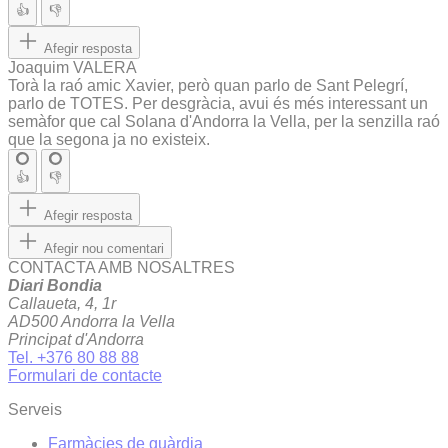
👍
👎
Afegir resposta
Joaquim VALERA
Torà la raó amic Xavier, però quan parlo de Sant Pelegrí,
parlo de TOTES. Per desgràcia, avui és més interessant un
semàfor que cal Solana d'Andorra la Vella, per la senzilla raó
que la segona ja no existeix.
👍
👎
Afegir resposta
Afegir nou comentari
CONTACTA AMB NOSALTRES
Diari Bondia
Callaueta, 4, 1r
AD500 Andorra la Vella
Principat d'Andorra
Tel. +376 80 88 88
Formulari de contacte
Serveis
Farmàcies de guàrdia