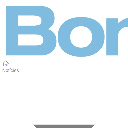
Panell de gestió de galetes
Notícies