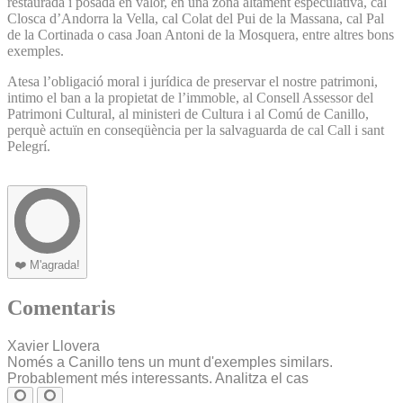
restaurada i posada en valor, en una zona altament especulativa, cal
Closca d’Andorra la Vella, cal Colat del Pui de la Massana, cal Pal
de la Cortinada o casa Joan Antoni de la Mosquera, entre altres bons
exemples.
Atesa l’obligació moral i jurídica de preservar el nostre patrimoni,
intimo el ban a la propietat de l’immoble, al Consell Assessor del
Patrimoni Cultural, al ministeri de Cultura i al Comú de Canillo,
perquè actuïn en conseqüència per la salvaguarda de cal Call i sant
Pelegrí.
❤️
M'agrada!
Comentaris
Xavier Llovera
Només a Canillo tens un munt d'exemples similars.
Probablement més interessants. Analitza el cas