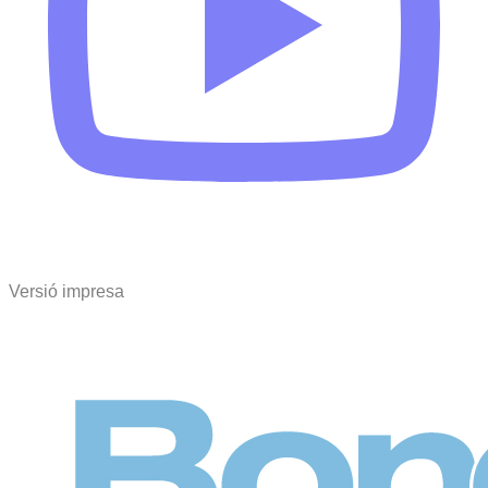
Versió impresa