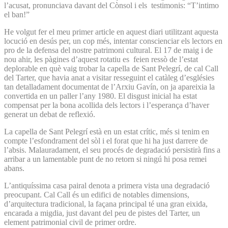
l’acusat, pronunciava davant del Cònsol i els testimonis: “T’intimo
el ban!”
He volgut fer el meu primer article en aquest diari utilitzant aquesta
locució en desús per, un cop més, intentar conscienciar els lectors en
pro de la defensa del nostre patrimoni cultural. El 17 de maig i de
nou ahir, les pàgines d’aquest rotatiu es feien ressò de l’estat
deplorable en què vaig trobar la capella de Sant Pelegrí, de cal Call
del Tarter, que havia anat a visitar resseguint el catàleg d’esglésies
tan detalladament documentat de l’Arxiu Gavín, on ja apareixia la
convertida en un paller l’any 1980. El disgust inicial ha estat
compensat per la bona acollida dels lectors i l’esperança d’haver
generat un debat de reflexió.
La capella de Sant Pelegrí està en un estat crític, més si tenim en
compte l’esfondrament del sòl i el forat que hi ha just darrere de
l’absis. Malauradament, el seu procés de degradació persistirà fins a
arribar a un lamentable punt de no retorn si ningú hi posa remei
abans.
L’antiquíssima casa pairal denota a primera vista una degradació
preocupant. Cal Call és un edifici de notables dimensions,
d’arquitectura tradicional, la façana principal té una gran eixida,
encarada a migdia, just davant del peu de pistes del Tarter, un
element patrimonial civil de primer ordre.