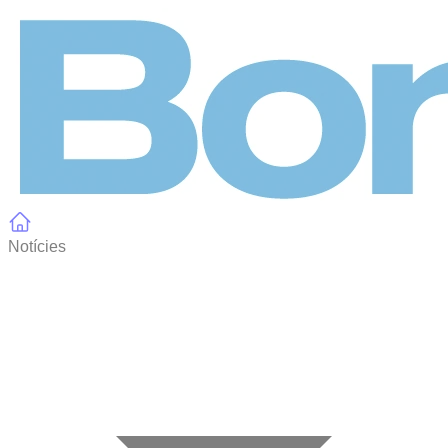
Panell de gestió de galetes
Notícies