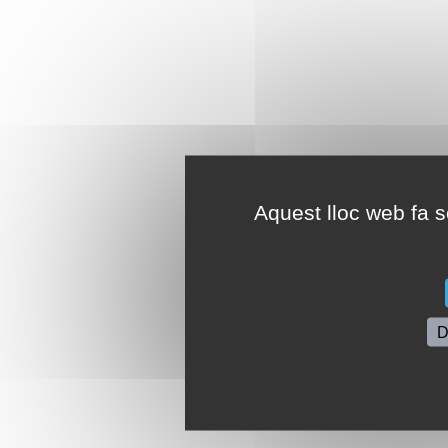
Aquest lloc web fa se
D