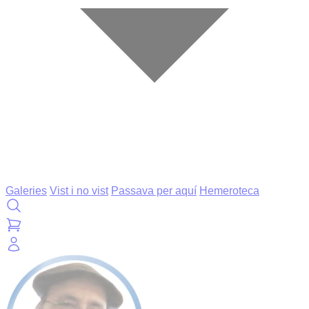
Galeries
Vist i no vist
Passava per aquí
Hemeroteca