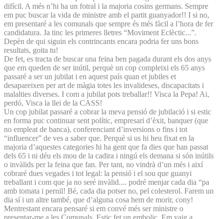
difícil. A més n’hi ha un fotral i la majoria cosins germans. Sempre
em puc buscar la vida de ministre amb el partit guanyador!! I si no,
em presentaré a les comunals que sempre és més fàcil a l’hora de fer
candidatura. Ja tinc les primeres lletres “Moviment Eclèctic...”.
Depèn de qui siguin els contrincants encara podria fer uns bons
resultats, goita tu!
De fet, es tracta de buscar una feina ben pagada durant els dos anys
que em queden de ser inútil, perquè un cop compleixi els 65 anys
passaré a ser un jubilat i en aquest país quan et jubiles et
desapareixen per art de màgia totes les invalideses, discapacitats i
malalties diverses. I com a jubilat pots treballar!! Visca la Pepa! Ai,
perdó, Visca la llei de la CASS!
Un cop jubilat passaré a cobrar la meva pensió de jubilació i si estic
en forma puc continuar sent polític, empresari d’èxit, banquer (que
no empleat de banca), conferenciant d’inversions o fins i tot
“influencer” de ves a saber que. Perquè si us hi heu fixat en la
majoria d’aquestes categories hi ha gent que fa dies que han passat
dels 65 i ni déu els mou de la cadira i ningú els demana si són inútils
o invàlids per la feina que fan. Per tant, no vindrà d’un més i així
cobraré dues vegades i tot legal: la pensió i el sou que guanyi
treballant i com que ja no seré invàlid.... podré menjar cada dia “pa
amb tomata i pernil! Bé, cada dia potser no, pel colesterol. Farem un
dia sí i un altre també, que d’alguna cosa hem de morir, cony!
Mentrestant encara pensaré si em convé més ser ministre o
presentar-me a les Comunals. Estic fet un embolic. Em vaig a