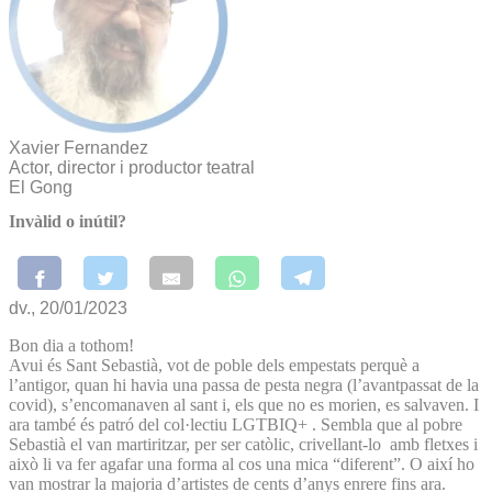
Xavier Fernandez
Actor, director i productor teatral
El Gong
Invàlid o inútil?
dv., 20/01/2023
Bon dia a tothom!
Avui és Sant Sebastià, vot de poble dels empestats perquè a
l’antigor, quan hi havia una passa de pesta negra (l’avantpassat de la
covid), s’encomanaven al sant i, els que no es morien, es salvaven. I
ara també és patró del col·lectiu LGTBIQ+ . Sembla que al pobre
Sebastià el van martiritzar, per ser catòlic, crivellant-lo amb fletxes i
això li va fer agafar una forma al cos una mica “diferent”. O així ho
van mostrar la majoria d’artistes de cents d’anys enrere fins ara.