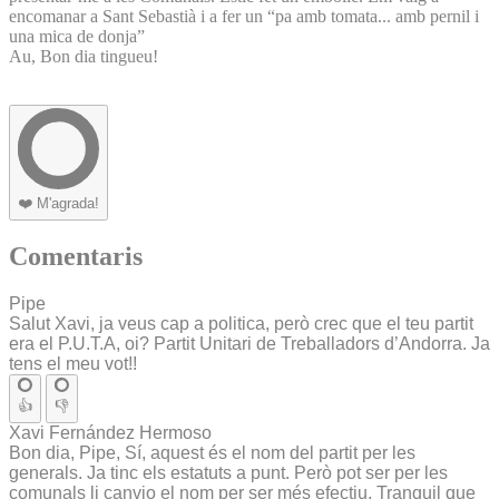
encomanar a Sant Sebastià i a fer un “pa amb tomata... amb pernil i
una mica de donja”
Au, Bon dia tingueu!
❤️
M'agrada!
Comentaris
Pipe
Salut Xavi, ja veus cap a politica, però crec que el teu partit
era el P.U.T.A, oi? Partit Unitari de Treballadors d’Andorra. Ja
tens el meu vot!!
👍
👎
Xavi Fernández Hermoso
Bon dia, Pipe, Sí, aquest és el nom del partit per les
generals. Ja tinc els estatuts a punt. Però pot ser per les
comunals li canvio el nom per ser més efectiu. Tranquil que