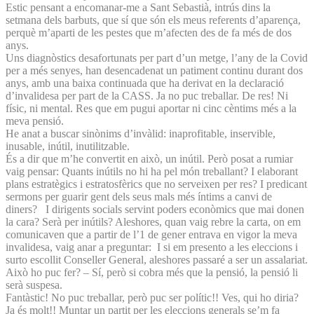
Estic pensant a encomanar-me a Sant Sebastià, intrús dins la
setmana dels barbuts, que sí que són els meus referents d’aparença,
perquè m’aparti de les pestes que m’afecten des de fa més de dos
anys.
Uns diagnòstics desafortunats per part d’un metge, l’any de la Covid
per a més senyes, han desencadenat un patiment continu durant dos
anys, amb una baixa continuada que ha derivat en la declaració
d’invalidesa per part de la CASS. Ja no puc treballar. De res! Ni
físic, ni mental. Res que em pugui aportar ni cinc cèntims més a la
meva pensió.
He anat a buscar sinònims d’invàlid: inaprofitable, inservible,
inusable, inútil, inutilitzable.
És a dir que m’he convertit en això, un inútil. Però posat a rumiar
vaig pensar: Quants inútils no hi ha pel món treballant? I elaborant
plans estratègics i estratosfèrics que no serveixen per res? I predicant
sermons per guarir gent dels seus mals més íntims a canvi de
diners? I dirigents socials servint poders econòmics que mai donen
la cara? Serà per inútils? Aleshores, quan vaig rebre la carta, on em
comunicaven que a partir de l’1 de gener entrava en vigor la meva
invalidesa, vaig anar a preguntar: I si em presento a les eleccions i
surto escollit Conseller General, aleshores passaré a ser un assalariat.
Això ho puc fer? – Sí, però si cobra més que la pensió, la pensió li
serà suspesa.
Fantàstic! No puc treballar, però puc ser polític!! Ves, qui ho diria?
Ja és molt!! Muntar un partit per les eleccions generals se’m fa