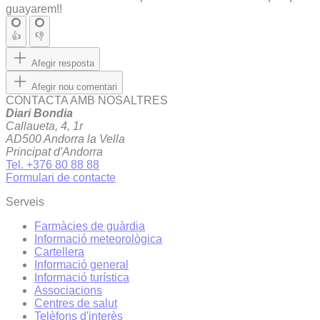
guayarem!!
👍
👎
Afegir resposta
Afegir nou comentari
CONTACTA AMB NOSALTRES
Diari Bondia
Callaueta, 4, 1r
AD500 Andorra la Vella
Principat d'Andorra
Tel. +376 80 88 88
Formulari de contacte
Serveis
Farmàcies de guàrdia
Informació meteorològica
Cartellera
Informació general
Informació turística
Associacions
Centres de salut
Telèfons d'interès