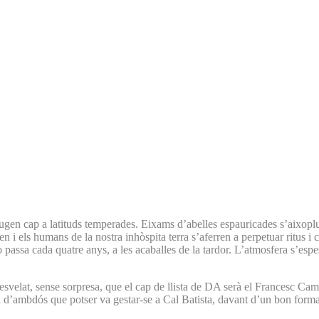
fugen cap a latituds temperades. Eixams d’abelles espauricades s’aixopl
en i els humans de la nostra inhòspita terra s’aferren a perpetuar ritus i
ò passa cada quatre anys, a les acaballes de la tardor. L’atmosfera s’espe
esvelat, sense sorpresa, que el cap de llista de DA serà el Francesc Camp
esa d’ambdós que potser va gestar-se a Cal Batista, davant d’un bon forma