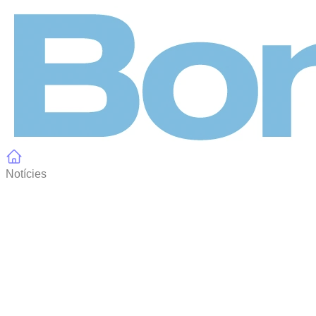
Panell de gestió de galetes
Notícies