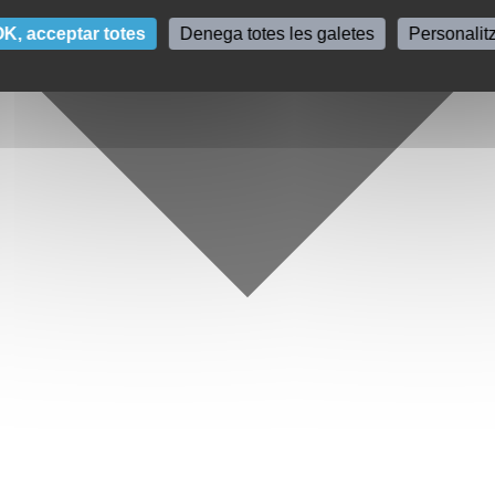
K, acceptar totes
Denega totes les galetes
Personalit