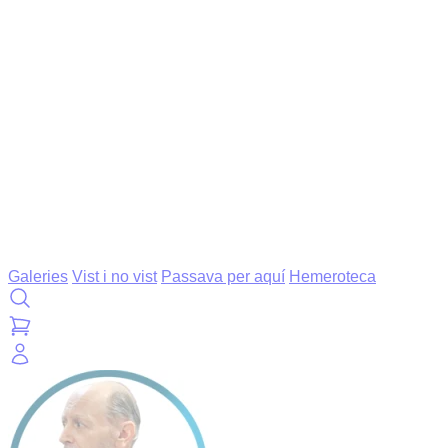
Galeries
Vist i no vist
Passava per aquí
Hemeroteca