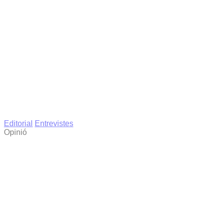
Editorial
Entrevistes
Opinió