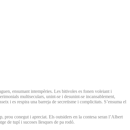
uguen, ensumant intempèries. Les bitivoles es fonen voleiant i
 cerimonials multiseculars, unint-se i desunint-se incansablement,
sseix i es respira una barreja de secretisme i complicitats. S’ensuma el
, prou conegut i apreciat. Els outsiders en la contesa seran l’Albert
tge de tupí i sucoses llesques de pa rodó.