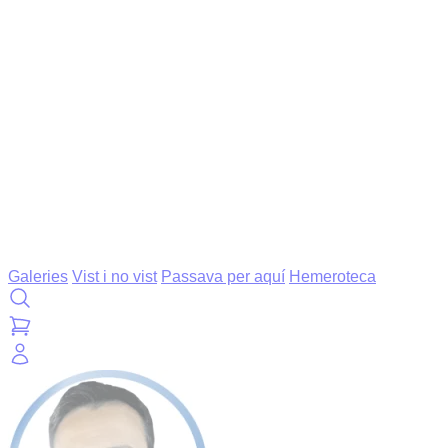
Galeries
Vist i no vist
Passava per aquí
Hemeroteca