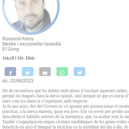
Rossend Areny
Mestre i exconseller lauredià
El Gong
Jekyll i Mr. Hide
dv., 02/06/2023
He de reconèixer que he dubtat molt abans d’escriure aquestes ratlles.
perquè no tingués clara la meva opinió, sinó perquè sé que es tracta d’
unes com les altres si s’expressen amb respecte.
Ja fa uns anys, des del Govern es va apostar per promocionar el nostre
practicar, a la meva manera, quan era jove. Em va servir per perdre uns 
descobrint el fabulós univers de la muntanya, que va acabar sent la mev
També s’organitzaven etapes ciclistes mediàtiques de les grans voltes
beneficis en això d’integrar la bicicleta en la mobilitat del dia a dia