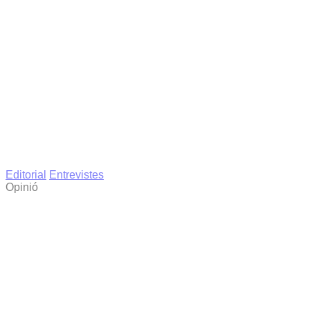
Editorial
Entrevistes
Opinió