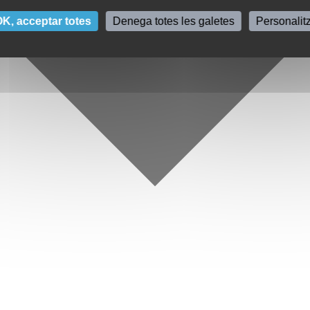
K, acceptar totes
Denega totes les galetes
Personalit