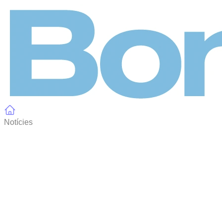
Panell de gestió de galetes
Notícies