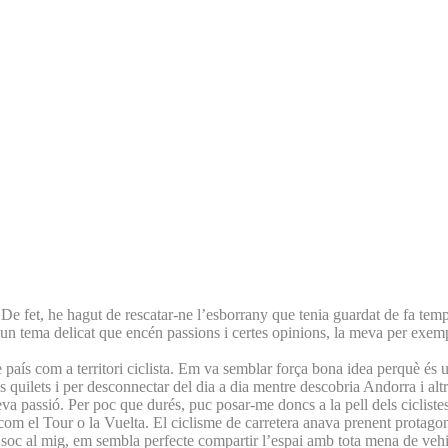
 De fet, he hagut de rescatar-ne l’esborrany que tenia guardat de fa temp
un tema delicat que encén passions i certes opinions, la meva per exemple
 país com a territori ciclista. Em va semblar força bona idea perquè és 
quilets i per desconnectar del dia a dia mentre descobria Andorra i altre
a passió. Per poc que durés, puc posar-me doncs a la pell dels ciclistes 
 com el Tour o la Vuelta. El ciclisme de carretera anava prenent prota
. Jo soc al mig, em sembla perfecte compartir l’espai amb tota mena de veh