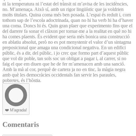
ni la temperatura ni l’estat del trànsit ni m’avisa de les incidències,
no. M’amenaça. Això sí, amb un rigor lingüístic que ja voldrien
molts titulars. Quina coma més ben posada. L’espai és reduït i, com
tothom sap de l’escola adoctrinada, quan no hi ha verb hi ha d’haver
una coma. Doncs hi és. Quin gran plaer que experimento fins que el
del darrere fa sonar el clàxon per tornar-me a la realitat en què no hi
ha comes plaents. És evident que seria més bonica una construcció
en ablatiu absolut, però no es pot menystenir el valor d’un sintagma
preposicional que amaga una condicional negativa. En un edifici
públic, és a dir, del públic, i jo crec que formo part d’aquest públic
que vol dir poble, tan sols soc un obligat a pagar i, al carrer, si no
faig el que em diuen que he de fer m’amenacen amb una sanció.
Amb la mà al cor, perquè de cartera ja no en tinc, la màgia negra
amb què les democràcies occidentals fan servir les paraules,
pobretes, és l’hòstia.
❤️
M'agrada!
Comentaris