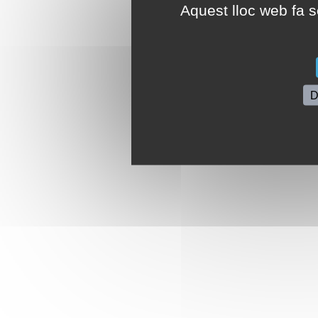
Aquest lloc web fa se
D