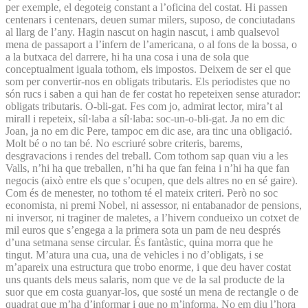
per exemple, el degoteig constant a l’oficina del costat. Hi passen
centenars i centenars, deuen sumar milers, suposo, de conciutadans
al llarg de l’any. Hagin nascut on hagin nascut, i amb qualsevol
mena de passaport a l’infern de l’americana, o al fons de la bossa, o
a la butxaca del darrere, hi ha una cosa i una de sola que
conceptualment iguala tothom, els impostos. Deixem de ser el que
som per convertir-nos en obligats tributaris. Els periodistes que no
són rucs i saben a qui han de fer costat ho repeteixen sense aturador:
obligats tributaris. O-bli-gat. Fes com jo, admirat lector, mira’t al
mirall i repeteix, síl·laba a síl·laba: soc-un-o-bli-gat. Ja no em dic
Joan, ja no em dic Pere, tampoc em dic ase, ara tinc una obligació.
Molt bé o no tan bé. No escriuré sobre criteris, barems,
desgravacions i rendes del treball. Com tothom sap quan viu a les
Valls, n’hi ha que treballen, n’hi ha que fan feina i n’hi ha que fan
negocis (això entre els que s’ocupen, que dels altres no en sé gaire).
Com és de menester, no tothom té el mateix criteri. Però no soc
economista, ni premi Nobel, ni assessor, ni entabanador de pensions,
ni inversor, ni traginer de maletes, a l’hivern condueixo un cotxet de
mil euros que s’engega a la primera sota un pam de neu després
d’una setmana sense circular. És fantàstic, quina morra que he
tingut. M’atura una cua, una de vehicles i no d’obligats, i se
m’apareix una estructura que trobo enorme, i que deu haver costat
uns quants dels meus salaris, nom que ve de la sal producte de la
suor que em costa guanyar-los, que sosté un mena de rectangle o de
quadrat que m’ha d’informar i que no m’informa. No em diu l’hora