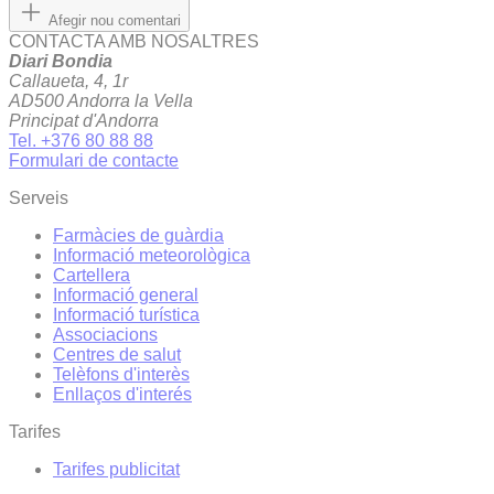
Afegir nou comentari
CONTACTA AMB NOSALTRES
Diari Bondia
Callaueta, 4, 1r
AD500 Andorra la Vella
Principat d'Andorra
Tel. +376 80 88 88
Formulari de contacte
Serveis
Farmàcies de guàrdia
Informació meteorològica
Cartellera
Informació general
Informació turística
Associacions
Centres de salut
Telèfons d'interès
Enllaços d'interés
Tarifes
Tarifes publicitat