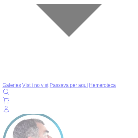
Galeries
Vist i no vist
Passava per aquí
Hemeroteca