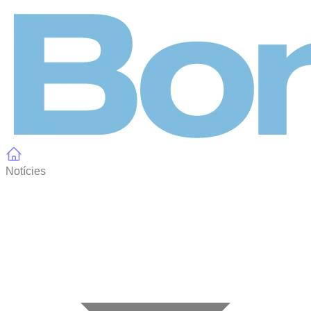
Panell de gestió de galetes
Notícies