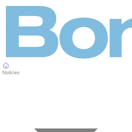
Panell de gestió de galetes
Notícies