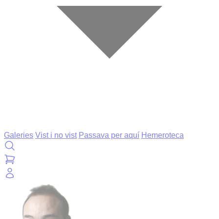
Galeries
Vist i no vist
Passava per aquí
Hemeroteca