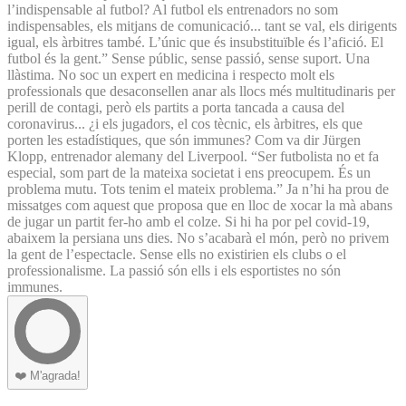
l’indispensable al futbol? Al futbol els entrenadors no som
indispensables, els mitjans de comunicació... tant se val, els dirigents
igual, els àrbitres també. L’únic que és insubstituïble és l’afició. El
futbol és la gent.” Sense públic, sense passió, sense suport. Una
llàstima. No soc un expert en medicina i respecto molt els
professionals que desaconsellen anar als llocs més multitudinaris per
perill de contagi, però els partits a porta tancada a causa del
coronavirus... ¿i els jugadors, el cos tècnic, els àrbitres, els que
porten les estadístiques, que són immunes? Com va dir Jürgen
Klopp, entrenador alemany del Liverpool. “Ser futbolista no et fa
especial, som part de la mateixa societat i ens preocupem. És un
problema mutu. Tots tenim el mateix problema.” Ja n’hi ha prou de
missatges com aquest que proposa que en lloc de xocar la mà abans
de jugar un partit fer-ho amb el colze. Si hi ha por pel covid-19,
abaixem la persiana uns dies. No s’acabarà el món, però no privem
la gent de l’espectacle. Sense ells no existirien els clubs o el
professionalisme. La passió són ells i els esportistes no són
immunes.
❤️
M'agrada!