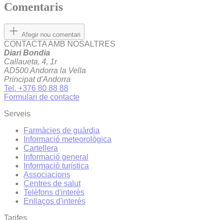
Comentaris
Afegir nou comentari
CONTACTA AMB NOSALTRES
Diari Bondia
Callaueta, 4, 1r
AD500 Andorra la Vella
Principat d'Andorra
Tel. +376 80 88 88
Formulari de contacte
Serveis
Farmàcies de guàrdia
Informació meteorològica
Cartellera
Informació general
Informació turística
Associacions
Centres de salut
Telèfons d'interès
Enllaços d'interés
Tarifes