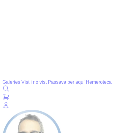
Galeries
Vist i no vist
Passava per aquí
Hemeroteca