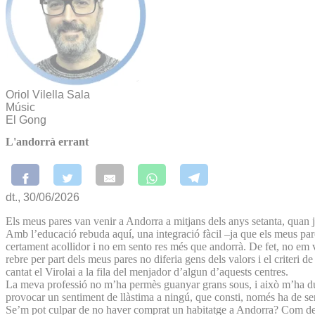
Oriol Vilella Sala
Músic
El Gong
L'andorrà errant
dt., 30/06/2026
Els meus pares van venir a Andorra a mitjans dels anys setanta, quan jo
Amb l’educació rebuda aquí, una integració fàcil –ja que els meus pare
certament acollidor i no em sento res més que andorrà. De fet, no em v
rebre per part dels meus pares no diferia gens dels valors i el criteri
cantat el Virolai a la fila del menjador d’algun d’aquests centres.
La meva professió no m’ha permès guanyar grans sous, i això m’ha dut 
provocar un sentiment de llàstima a ningú, que consti, només ha de serv
Se’m pot culpar de no haver comprat un habitatge a Andorra? Com deia, 