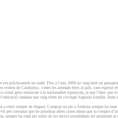
 era pràcticament un nadó. Fins a l’any 2000 no vaig tenir un passaport q
s venien de Catalunya– i totes les amistats fetes al país, vam esperar e
a costar gens renunciar a la nacionalitat espanyola, ja que l’únic que 
 de l’educació catalana que vaig rebre als col·legis Sagrada Família, Jane
a viure sempre de lloguer. Comprar un pis a Andorra sempre ha estat for
ir per constatar que he prioritzat altres coses abans que la compra d’un
sempre ha estat per sobre de les meves possibilitats ser propietari al m