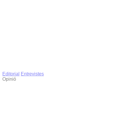
Editorial
Entrevistes
Opinió