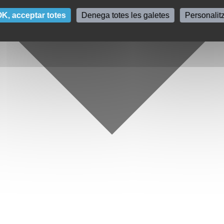
K, acceptar totes
Denega totes les galetes
Personalit