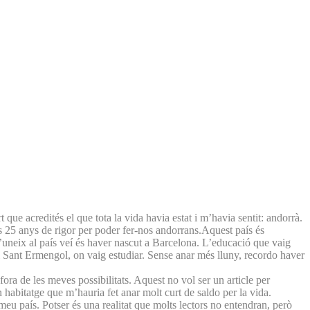
ue acredités el que tota la vida havia estat i m’havia sentit: andorrà.
ls 25 anys de rigor per poder fer-nos andorrans.Aquest país és
m’uneix al país veí és haver nascut a Barcelona. L’educació que vaig
r i Sant Ermengol, on vaig estudiar. Sense anar més lluny, recordo haver
a de les meves possibilitats. Aquest no vol ser un article per
 habitatge que m’hauria fet anar molt curt de saldo per la vida.
eu país. Potser és una realitat que molts lectors no entendran, però