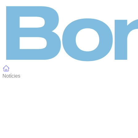
Panell de gestió de galetes
Notícies