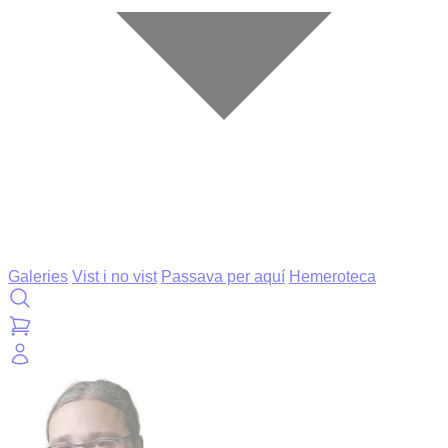
Galeries
Vist i no vist
Passava per aquí
Hemeroteca