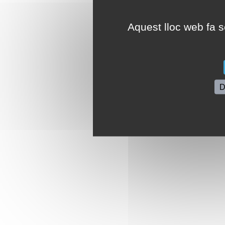
Aquest lloc web fa se
D