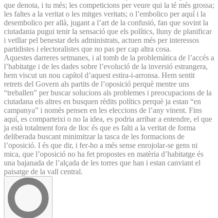
que denota, i tu més; les competicions per veure qui la té més grossa;
les faltes a la veritat o les mitges veritats; o l’embolico per aquí i la
desembolico per allà, jugant a l’art de la confusió, fan que sovint la
ciutadania pugui tenir la sensació que els polítics, lluny de planificar
i vetllar pel benestar dels administrats, actuen més per interessos
partidistes i electoralistes que no pas per cap altra cosa.
Aquestes darreres setmanes, i al tomb de la problemàtica de l’accés a
l’habitatge i de les dades sobre l’evolució de la inversió estrangera,
hem viscut un nou capítol d’aquest estira-i-arronsa. Hem sentit
retrets del Govern als partits de l’oposició perquè mentre uns
“treballen” per buscar solucions als problemes i preocupacions de la
ciutadana els altres en busquen rèdits polítics perquè ja estan “en
campanya” i només pensen en les eleccions de l’any vinent. Fins
aquí, es comparteixi o no la idea, es podria arribar a entendre, el que
ja està totalment fora de lloc és que es falti a la veritat de forma
deliberada buscant minimitzar la tasca de les formacions de
l’oposició. I és que dir, i fer-ho a més sense enrojolar-se gens ni
mica, que l’oposició no ha fet propostes en matèria d’habitatge és
una bajanada de l’alçada de les torres que han i estan canviant el
paisatge de la vall central.