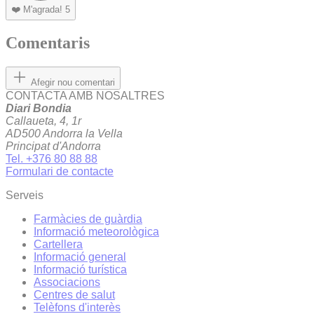
❤️
M'agrada!
5
Comentaris
Afegir nou comentari
CONTACTA AMB NOSALTRES
Diari Bondia
Callaueta, 4, 1r
AD500 Andorra la Vella
Principat d'Andorra
Tel. +376 80 88 88
Formulari de contacte
Serveis
Farmàcies de guàrdia
Informació meteorològica
Cartellera
Informació general
Informació turística
Associacions
Centres de salut
Telèfons d'interès