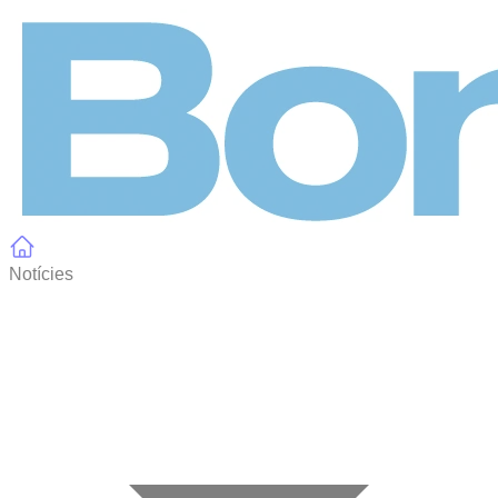
Panell de gestió de galetes
Notícies