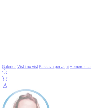
Galeries
Vist i no vist
Passava per aquí
Hemeroteca