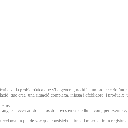
ultats i la problemàtica que s’ha generat, no hi ha un projecte de futur 
lació, que crea una situació complexa, injusta i afeblidora, i produeix un
ebatre.
r any, és necessari dotar-nos de noves eines de lluita com, per exemple, 
clama un pla de xoc que consisteixi a treballar per tenir un registre de l