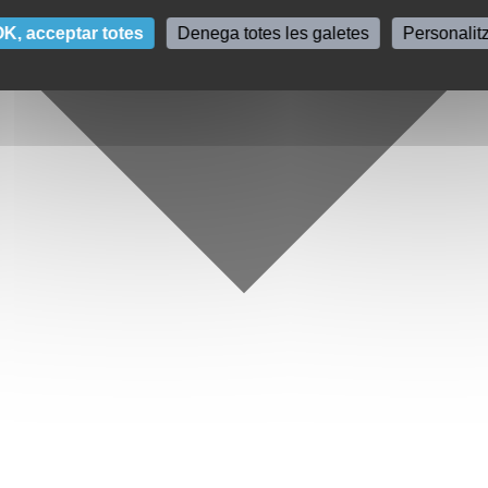
K, acceptar totes
Denega totes les galetes
Personalit