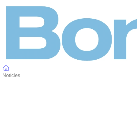
Panell de gestió de galetes
Notícies