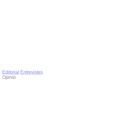
Editorial
Entrevistes
Opinió