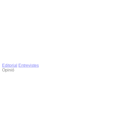
Editorial
Entrevistes
Opinió