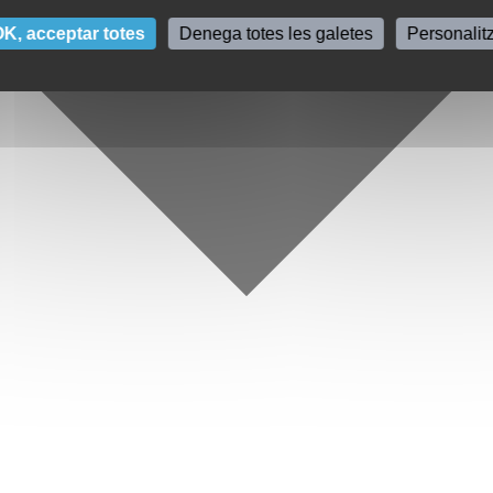
K, acceptar totes
Denega totes les galetes
Personalit