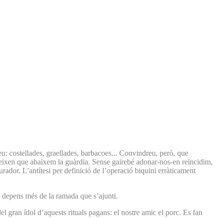
u: costellades, graellades, barbacoes... Convindreu, però, que
cideixen que abaixem la guàrdia. Sense gairebé adonar-nos-en reincidim,
ador. L’antítesi per definició de l’operació biquini erràticament
a depens més de la ramada que s’ajunti.
l gran ídol d’aquests rituals pagans: el nostre amic el porc. Es fan