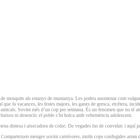
ols de mosquits als estanys de muntanya. Les podeu anomenar com vulgue
nal que fa vacances, les festes majors, les ganes de gresca, etcètera, in
 amicals. Sovint més d’un cop per setmana. És un fenomen que no té atur
 i baixos ni desencís: el poble s’hi bolca amb vehemència adolescent.
 mena distesa i aixecadora de colze. De vegades fas de convidat: i aquí j
é. Comparteixen menges sovint carnívores, molts cops confegides arran de