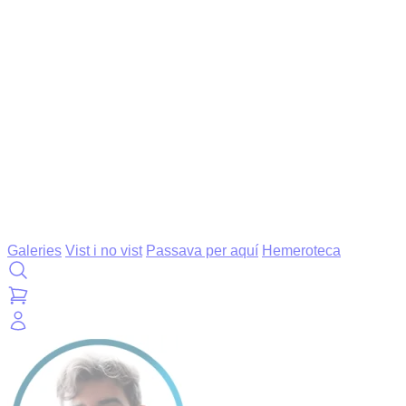
Galeries
Vist i no vist
Passava per aquí
Hemeroteca