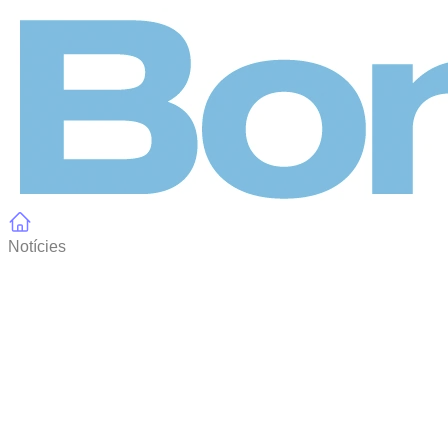
Panell de gestió de galetes
Notícies