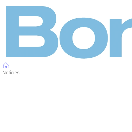
Panell de gestió de galetes
Notícies