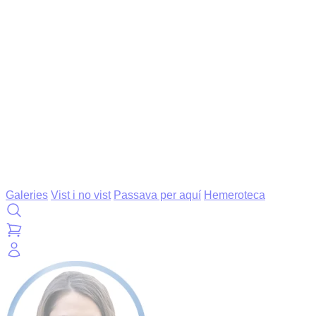
Galeries
Vist i no vist
Passava per aquí
Hemeroteca