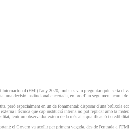
ternacional (FMI) l'any 2020, molts es van preguntar quin seria el valor
estat una decisió institucional encertada, en pro d’un seguiment acurat d
ntits, però especialment en un de fonamental: disposar d'una brúixola e
a externa i tècnica que cap institució interna no pot replicar amb la mat
itat, tenir un observador extern de la més alta qualificació i credibilita
ant: el Govern va acollir per primera vegada, des de l'entrada a l’FMI, 