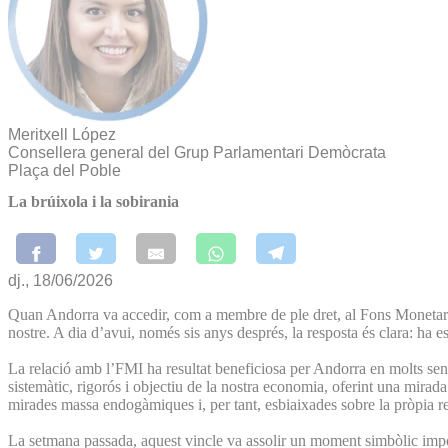
Meritxell López
Consellera general del Grup Parlamentari Demòcrata
Plaça del Poble
La brúixola i la sobirania
dj., 18/06/2026
Quan Andorra va accedir, com a membre de ple dret, al Fons Monetari In
nostre. A dia d’avui, només sis anys després, la resposta és clara: ha 
La relació amb l’FMI ha resultat beneficiosa per Andorra en molts se
sistemàtic, rigorós i objectiu de la nostra economia, oferint una mirad
mirades massa endogàmiques i, per tant, esbiaixades sobre la pròpia real
La setmana passada, aquest vincle va assolir un moment simbòlic import