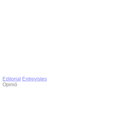
Editorial
Entrevistes
Opinió