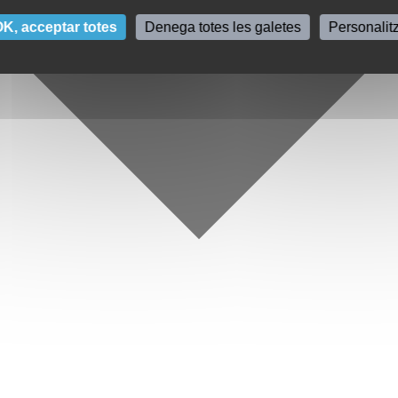
K, acceptar totes
Denega totes les galetes
Personalit