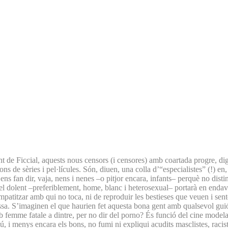
de Ficcial, aquests nous censors (i censores) amb coartada progre, dign
ns de sèries i pel·lícules. Són, diuen, una colla d’“especialistes” (!) en
 ens fan dir, vaja, nens i nenes –o pitjor encara, infants– perquè no dist
, el dolent –preferiblement, home, blanc i heterosexual– portarà en endav
patitzar amb qui no toca, ni de reproduir les bestieses que veuen i sen
assa. S’imaginen el que haurien fet aquesta bona gent amb qualsevol gu
amb femme fatale a dintre, per no dir del porno? És funció del cine modela
ú, i menys encara els bons, no fumi ni expliqui acudits masclistes, rac