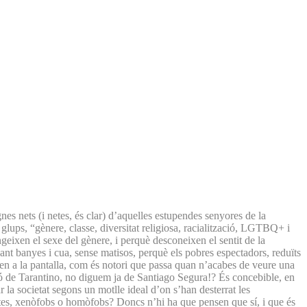
es nets (i netes, és clar) d’aquelles estupendes senyores de la
, glups, “gènere, classe, diversitat religiosa, racialització, LGTBQ+ i
ingeixen el sexe del gènere, i perquè desconeixen el sentit de la
ant banyes i cua, sense matisos, perquè els pobres espectadors, reduïts
ten a la pantalla, com és notori que passa quan n’acabes de veure una
ió de Tarantino, no diguem ja de Santiago Segura!? És concebible, en
r la societat segons un motlle ideal d’on s’han desterrat les
istes, xenòfobs o homòfobs? Doncs n’hi ha que pensen que sí, i que és