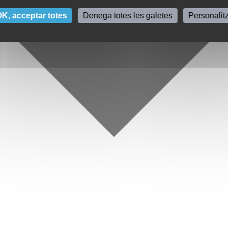
K, acceptar totes
Denega totes les galetes
Personalit