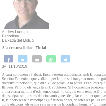
Andrés Luengo
Periodista
Baixada del Molí, 5
A la censura li diuen Ficcial
dv., 11/10/2019
A casa no donem a l’abast. Encara estem estupefactes amb la bona gent 
Sección Femenina, que vetllaran per la puresa i integritat moral de guio
diversitat funcional”, que dit així, de patac, ja fa paüra. D’aquests que
llengua. Però no els vagis tu amb subtileses. Si l’ocurrència prospera
a una eterna minoria d’edat emocional, no caiguin en la temptació d’em
de psicòpates: que surts del cine amb ganes de pelar el primer que p
fi, la ficció sense estereotips? Què n’hem de fer, de totes les pel·lis 
contradiccions, els grisos i els negres de la condició humana? On ning