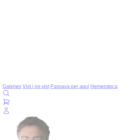
Galeries
Vist i no vist
Passava per aquí
Hemeroteca