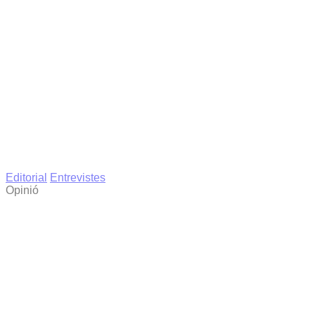
Editorial
Entrevistes
Opinió