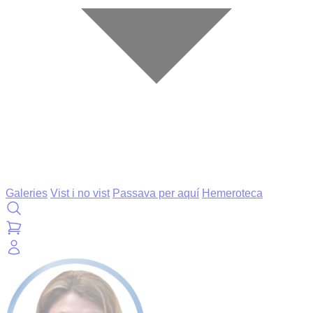
Galeries
Vist i no vist
Passava per aquí
Hemeroteca