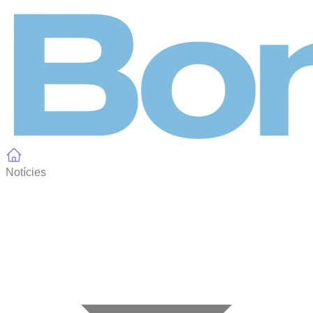
Panell de gestió de galetes
Notícies