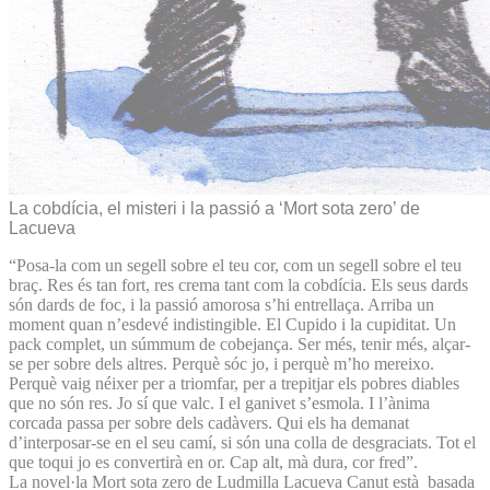
La cobdícia, el misteri i la passió a ‘Mort sota zero’ de
Lacueva
“Posa-la com un segell sobre el teu cor, com un segell sobre el teu
braç. Res és tan fort, res crema tant com la cobdícia. Els seus dards
són dards de foc, i la passió amorosa s’hi entrellaça. Arriba un
moment quan n’esdevé indistingible. El Cupido i la cupiditat. Un
pack complet, un súmmum de cobejança. Ser més, tenir més, alçar-
se per sobre dels altres. Perquè sóc jo, i perquè m’ho mereixo.
Perquè vaig néixer per a triomfar, per a trepitjar els pobres diables
que no són res. Jo sí que valc. I el ganivet s’esmola. I l’ànima
corcada passa per sobre dels cadàvers. Qui els ha demanat
d’interposar-se en el seu camí, si són una colla de desgraciats. Tot el
que toqui jo es convertirà en or. Cap alt, mà dura, cor fred”.
La novel·la Mort sota zero de Ludmilla Lacueva Canut està basada