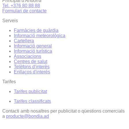
Principat d'Andorra
Tel. +376 80 88 88
Formulari de contacte
Serveis
Farmàcies de guàrdia
Informació meteorològica
Cartellera
Informació general
Informació turística
Associacions
Centres de salut
Telèfons d'interès
Enllaços d'interés
Tarifes
Tarifes publicitat
Tarifes classificats
Contacti amb nosaltres per publicitat o qüestions comercials
a
producte@bondia.ad