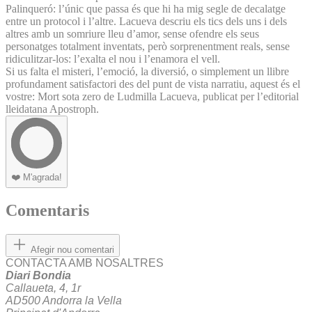
Palinqueró: l’únic que passa és que hi ha mig segle de decalatge
entre un protocol i l’altre. Lacueva descriu els tics dels uns i dels
altres amb un somriure lleu d’amor, sense ofendre els seus
personatges totalment inventats, però sorprenentment reals, sense
ridiculitzar-los: l’exalta el nou i l’enamora el vell.
Si us falta el misteri, l’emoció, la diversió, o simplement un llibre
profundament satisfactori des del punt de vista narratiu, aquest és el
vostre: Mort sota zero de Ludmilla Lacueva, publicat per l’editorial
lleidatana Apostroph.
❤️
M'agrada!
Comentaris
Afegir nou comentari
CONTACTA AMB NOSALTRES
Diari Bondia
Callaueta, 4, 1r
AD500 Andorra la Vella