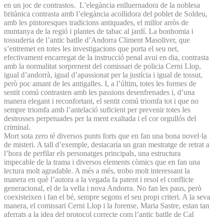
en un joc de contrastos. L’elegància enlluernadora de la noblesa
britànica contrasta amb l’elegància acollidora del poblet de Soldeu,
amb les pintoresques tradicions antiquades, el millor arròs de
muntanya de la regió i plantes de tabac al jardí. La bonhomia i
tossuderia de l’antic batlle d’Andorra Climent Masoliver, que
s’entremet en totes les investigacions que porta el seu net,
efectivament encarregat de la instrucció penal avui en dia, contrasta
amb la normalitat sorprenent del comissari de policia Cerni Llop,
igual d’andorrà, igual d’apassionat per la justícia i igual de tossut,
però poc amant de les antigalles. I, a l’últim, totes les formes de
sentit comú contrasten amb les passions desenfrenades i, d’una
manera elegant i reconfortant, el sentit comú triomfa tot i que no
sempre triomfa amb l’antelació suficient per prevenir totes les
destrosses perpetuades per la ment exaltada i el cor orgullós del
criminal.
Mort sota zero té diversos punts forts que en fan una bona novel·la
de misteri. A tall d’exemple, destacaria un gran mestratge de retrat a
l’hora de perfilar els personatges principals, una estructura
impecable de la trama i diversos elements còmics que en fan una
lectura molt agradable. A més a més, trobo molt interessant la
manera en què l’autora a la vegada fa patent i resol el conflicte
generacional, el de la vella i nova Andorra. No fan les paus, però
coexisteixen i fan el bé, sempre segons el seu propi criteri. A la seva
manera, el comissari Cerni Llop i la forense, Maria Sastre, estan tan
aferrats a la idea del protocol correcte com l’antic batlle de Cal