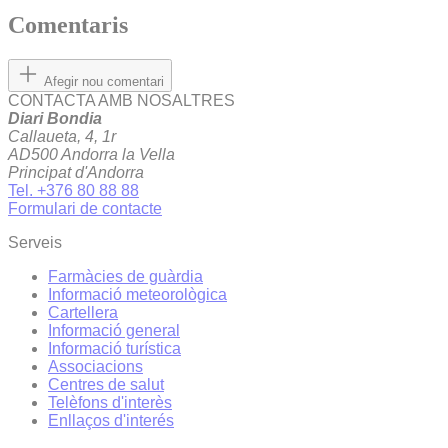
Comentaris
Afegir nou comentari
CONTACTA AMB NOSALTRES
Diari Bondia
Callaueta, 4, 1r
AD500 Andorra la Vella
Principat d'Andorra
Tel. +376 80 88 88
Formulari de contacte
Serveis
Farmàcies de guàrdia
Informació meteorològica
Cartellera
Informació general
Informació turística
Associacions
Centres de salut
Telèfons d'interès
Enllaços d'interés