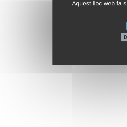
Aquest lloc web fa se
D