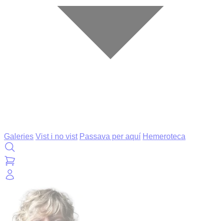
Galeries
Vist i no vist
Passava per aquí
Hemeroteca