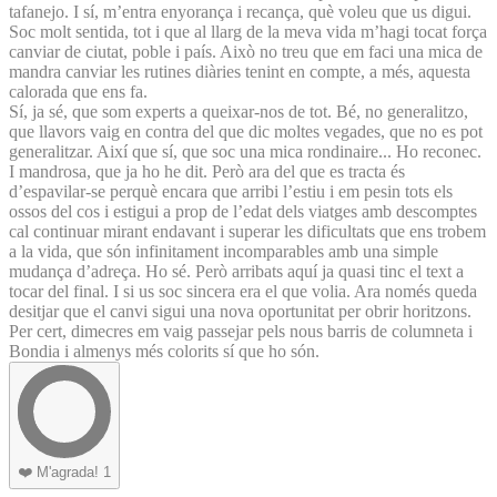
tafanejo. I sí, m’entra enyorança i recança, què voleu que us digui.
Soc molt sentida, tot i que al llarg de la meva vida m’hagi tocat força
canviar de ciutat, poble i país. Això no treu que em faci una mica de
mandra canviar les rutines diàries tenint en compte, a més, aquesta
calorada que ens fa.
Sí, ja sé, que som experts a queixar-nos de tot. Bé, no generalitzo,
que llavors vaig en contra del que dic moltes vegades, que no es pot
generalitzar. Així que sí, que soc una mica rondinaire... Ho reconec.
I mandrosa, que ja ho he dit. Però ara del que es tracta és
d’espavilar-se perquè encara que arribi l’estiu i em pesin tots els
ossos del cos i estigui a prop de l’edat dels viatges amb descomptes
cal continuar mirant endavant i superar les dificultats que ens trobem
a la vida, que són infinitament incomparables amb una simple
mudança d’adreça. Ho sé. Però arribats aquí ja quasi tinc el text a
tocar del final. I si us soc sincera era el que volia. Ara només queda
desitjar que el canvi sigui una nova oportunitat per obrir horitzons.
Per cert, dimecres em vaig passejar pels nous barris de columneta i
Bondia i almenys més colorits sí que ho són.
❤️
M'agrada!
1