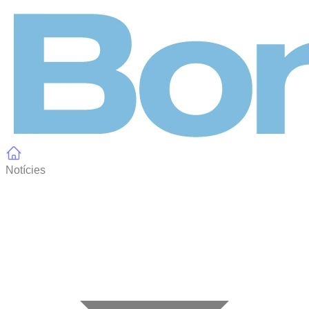
Panell de gestió de galetes
Notícies