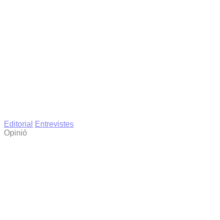
Editorial
Entrevistes
Opinió