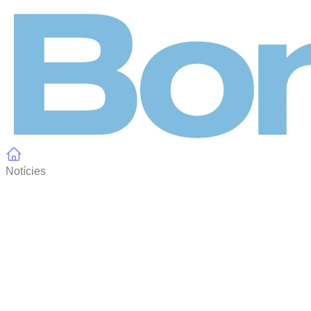
Panell de gestió de galetes
Notícies