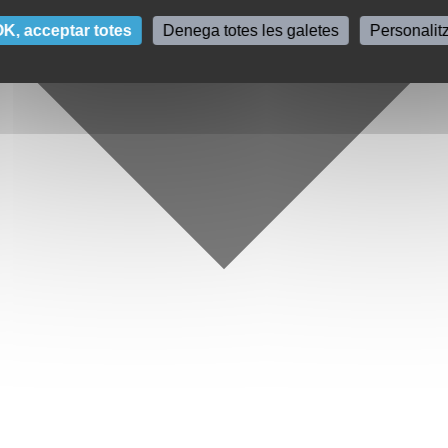
K, acceptar totes
Denega totes les galetes
Personalit