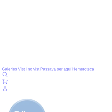
Galeries
Vist i no vist
Passava per aquí
Hemeroteca