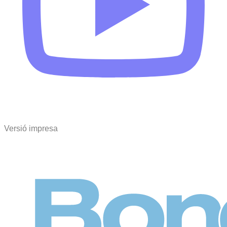
Versió impresa