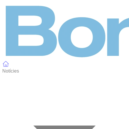
Panell de gestió de galetes
Notícies