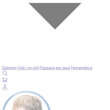
Galeries
Vist i no vist
Passava per aquí
Hemeroteca