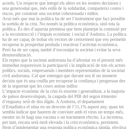
acords. Un respecte que integri els altres en les nostres decisions i
una generositat que, més enllà de la solidaritat, comparteixi costos i
riscos, per construir una societat cohesionada i millor.
Avui més que mai la política ha de ser l’instrument que faci possible
la sortida de la crisi. No només la política econòmica, sinó tota la
política. És des d’aquesta premissa que hem plantejat la comissió per
a la reconstrucció i l’impuls econòmic i social d’Andorra. La política
ha de ser capaç de trobar els vectors de creixement que ens permetin
recuperar la prosperitat perduda i reactivar l’activitat econòmica.
Però ha de ser capaç també d’encoratjar la societat i evitar la seva
desmoralització.
Els reptes que la societat andorrana ha d’afrontar en el present més
immediat requereixen la participació i la implicació de tots els actors
polítics, socials, empresarials i membres representatius de la societat
civil andorrana. Cal que entengui que davant seu té un moment
decisiu que és una cruïlla per recuperar la confiança i progressar des
de la seguretat que les coses aniran millor.
L’impacte econòmic de la crisi és enorme i generalitzat, a la majoria
de països desenvolupats, la caiguda del PIB del segon trimestre
d’enguany serà de dos dígits. A Andorra, el departament
d’Estadística el situa en un descens de l’11,1% aquest any, quan tot
sembla indicar que haurem de conviure amb el virus un temps més,
mentre no hi hagi una vacuna o un tractament efectiu. La incertesa,
per tant, encara serà molt elevada i la crisi econòmica, persistent.
Hem d’implementar una resposta política econòmica ràpida, efectiva