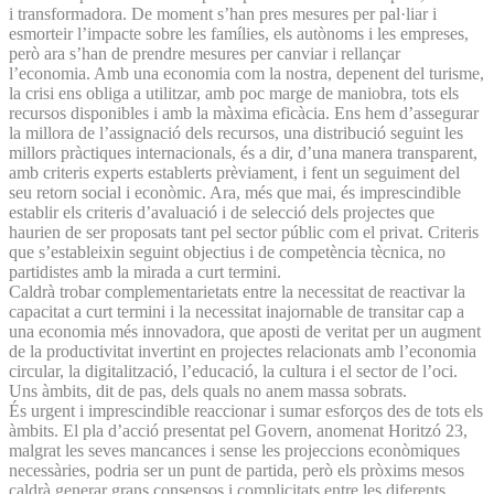
i transformadora. De moment s’han pres mesures per pal·liar i
esmorteir l’impacte sobre les famílies, els autònoms i les empreses,
però ara s’han de prendre mesures per canviar i rellançar
l’economia. Amb una economia com la nostra, depenent del turisme,
la crisi ens obliga a utilitzar, amb poc marge de maniobra, tots els
recursos disponibles i amb la màxima eficàcia. Ens hem d’assegurar
la millora de l’assignació dels recursos, una distribució seguint les
millors pràctiques internacionals, és a dir, d’una manera transparent,
amb criteris experts establerts prèviament, i fent un seguiment del
seu retorn social i econòmic. Ara, més que mai, és imprescindible
establir els criteris d’avaluació i de selecció dels projectes que
haurien de ser proposats tant pel sector públic com el privat. Criteris
que s’estableixin seguint objectius i de competència tècnica, no
partidistes amb la mirada a curt termini.
Caldrà trobar complementarietats entre la necessitat de reactivar la
capacitat a curt termini i la necessitat inajornable de transitar cap a
una economia més innovadora, que aposti de veritat per un augment
de la productivitat invertint en projectes relacionats amb l’economia
circular, la digitalització, l’educació, la cultura i el sector de l’oci.
Uns àmbits, dit de pas, dels quals no anem massa sobrats.
És urgent i imprescindible reaccionar i sumar esforços des de tots els
àmbits. El pla d’acció presentat pel Govern, anomenat Horitzó 23,
malgrat les seves mancances i sense les projeccions econòmiques
necessàries, podria ser un punt de partida, però els pròxims mesos
caldrà generar grans consensos i complicitats entre les diferents