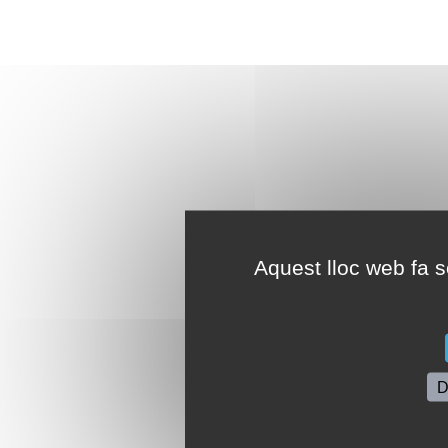
Aquest lloc web fa se
D