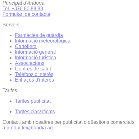
Principat d'Andorra
Tel. +376 80 88 88
Formulari de contacte
Serveis
Farmàcies de guàrdia
Informació meteorològica
Cartellera
Informació general
Informació turística
Associacions
Centres de salut
Telèfons d'interès
Enllaços d'interés
Tarifes
Tarifes publicitat
Tarifes classificats
Contacti amb nosaltres per publicitat o qüestions comercials
a
producte@bondia.ad