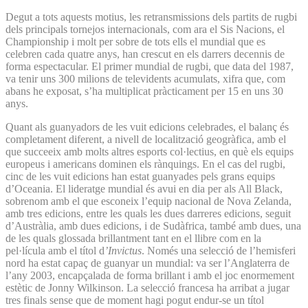
Degut a tots aquests motius, les retransmissions dels partits de rugbi
dels principals tornejos internacionals, com ara el Sis Nacions, el
Championship i molt per sobre de tots ells el mundial que es
celebren cada quatre anys, han crescut en els darrers decennis de
forma espectacular. El primer mundial de rugbi, que data del 1987,
va tenir uns 300 milions de televidents acumulats, xifra que, com
abans he exposat, s’ha multiplicat pràcticament per 15 en uns 30
anys.
Quant als guanyadors de les vuit edicions celebrades, el balanç és
completament diferent, a nivell de localització geogràfica, amb el
que succeeix amb molts altres esports col·lectius, en què els equips
europeus i americans dominen els rànquings. En el cas del rugbi,
cinc de les vuit edicions han estat guanyades pels grans equips
d’Oceania. El lideratge mundial és avui en dia per als All Black,
sobrenom amb el que esconeix l’equip nacional de Nova Zelanda,
amb tres edicions, entre les quals les dues darreres edicions, seguit
d’Austràlia, amb dues edicions, i de Sudàfrica, també amb dues, una
de les quals glossada brillantment tant en el llibre com en la
pel·lícula amb el títol d
’Invictus
. Només una selecció de l’hemisferi
nord ha estat capaç de guanyar un mundial: va ser l’Anglaterra de
l’any 2003, encapçalada de forma brillant i amb el joc enormement
estètic de Jonny Wilkinson. La selecció francesa ha arribat a jugar
tres finals sense que de moment hagi pogut endur-se un títol