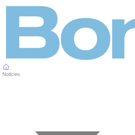
Panell de gestió de galetes
Notícies