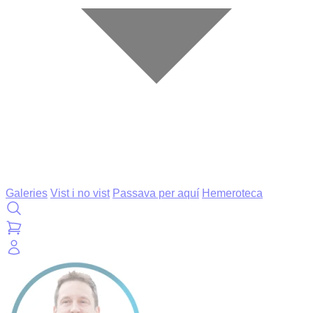
Galeries
Vist i no vist
Passava per aquí
Hemeroteca