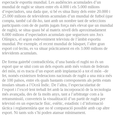
espectacle esportiu mundial. Les audiències acumulades d’un
mundial de rugbi se situen entre els 4.000 i els 5.000 milions
d’espectadors, una dada que, si bé es situa lluny dels entre 20.000 i
25.000 milions de televidents acumulats d’un mundial de futbol (que
compta, també cal dir-ho, tant amb un nombre tant de seleccions
participants com de de partits jugats força més elevat que un mundial
de rugbi), se situa quasi bé al mateix nivell dels aproximadament
6.000 milions d’espectadors acumulats que segueixen uns Jocs
Olímpics, el segon esdeveniment televisiu de l’àmbit esportiu
mundial. Per exemple, el recent mundial de bàsquet, l’altre gran
esport col·lectiu, es va situar pràcticament en els 3.000 milions de
televidents acumulats.
De forma gairebé contradictòria, d’una banda el rugbi no és un
esport que se situï com un dels esports amb més volum de federats
del món, ni es tracta d’un esport amb implantació a tot el món –de
fet, només existeixen federacions nacionals de rugbi a una mica més
de 100 països, entre els quals bastants corresponents als petits estats
insulars situats a l’Oceà Índic. De l’altra, l’espectacularitat de
l’esport i l’excel·lent treball fet amb la incorporació de la tecnologia
més avançada, des de fa molts anys, tant a l’arbitratge com a la
retransmissió, converteix la visualització d’un partit de rugbi per
televisió en un espectacle físic, estètic, estadístic i d’informació
tàctica i reglamentària que no té comparació possible amb cap altre
esport. Ni tants sols s’hi poden atansar mínimament.