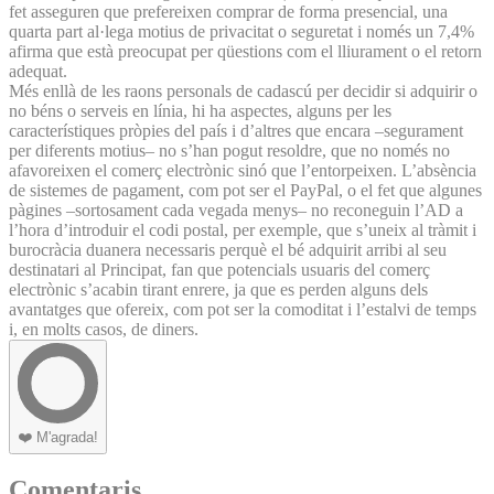
fet asseguren que prefereixen comprar de forma presencial, una
quarta part al·lega motius de privacitat o seguretat i només un 7,4%
afirma que està preocupat per qüestions com el lliurament o el retorn
adequat.
Més enllà de les raons personals de cadascú per decidir si adquirir o
no béns o serveis en línia, hi ha aspectes, alguns per les
característiques pròpies del país i d’altres que encara –segurament
per diferents motius– no s’han pogut resoldre, que no només no
afavoreixen el comerç electrònic sinó que l’entorpeixen. L’absència
de sistemes de pagament, com pot ser el PayPal, o el fet que algunes
pàgines –sortosament cada vegada menys– no reconeguin l’AD a
l’hora d’introduir el codi postal, per exemple, que s’uneix al tràmit i
burocràcia duanera necessaris perquè el bé adquirit arribi al seu
destinatari al Principat, fan que potencials usuaris del comerç
electrònic s’acabin tirant enrere, ja que es perden alguns dels
avantatges que ofereix, com pot ser la comoditat i l’estalvi de temps
i, en molts casos, de diners.
❤️
M'agrada!
Comentaris