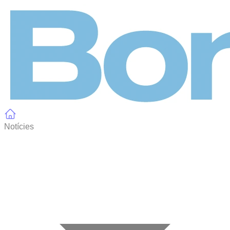
Panell de gestió de galetes
Notícies