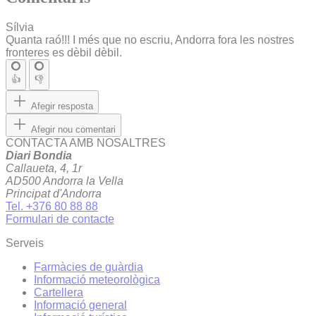
Sílvia
Quanta raó!!! I més que no escriu, Andorra fora les nostres
fronteres es dèbil dèbil.
👍
👎
Afegir resposta
Afegir nou comentari
CONTACTA AMB NOSALTRES
Diari Bondia
Callaueta, 4, 1r
AD500 Andorra la Vella
Principat d'Andorra
Tel. +376 80 88 88
Formulari de contacte
Serveis
Farmàcies de guàrdia
Informació meteorològica
Cartellera
Informació general