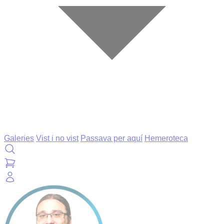
Galeries
Vist i no vist
Passava per aquí
Hemeroteca