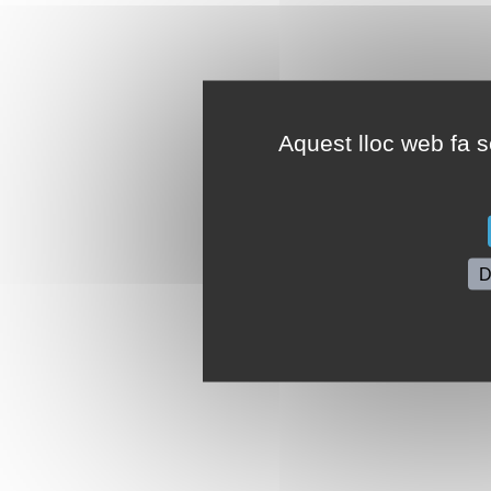
Aquest lloc web fa se
D