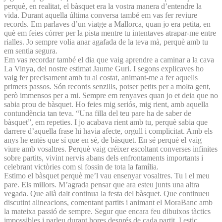
perquè, en realitat, el bàsquet era la vostra manera d’entendre la
vida. Durant aquella última conversa també em vas fer reviure
records. Em parlaves d’un viatge a Mallorca, quan jo era petita, en
què em feies córrer per la pista mentre tu intentaves atrapar-me entre
rialles. Jo sempre volia anar agafada de la teva mà, perquè amb tu
em sentia segura.
Em vas recordar també el dia que vaig aprendre a caminar a la cava
La Vinya, del nostre estimat Jaume Guri. I segons explicaves ho
vaig fer precisament amb tu al costat, animant-me a fer aquells
primers passos. Són records senzills, potser petits per a molta gent,
però immensos per a mi. Sempre em renyaves quan jo et deia que no
sabia prou de bàsquet. Ho feies mig seriós, mig rient, amb aquella
contundència tan teva. “Una filla del teu pare ha de saber de
bàsquet”, em repeties. I jo acabava rient amb tu, perquè sabia que
darrere d’aquella frase hi havia afecte, orgull i complicitat. Amb els
anys he entès que sí que en sé, de bàsquet. En sé perquè el vaig
viure amb vosaltres. Perquè vaig créixer escoltant converses infinites
sobre partits, vivint nervis abans dels enfrontaments importants i
celebrant victòries com si fossin de tota la família.
Estimo el bàsquet perquè me’l vau ensenyar vosaltres. Tu i el meu
pare. Els millors. M’agrada pensar que ara esteu junts una altra
vegada. Que allà dalt continua la festa del bàsquet. Que continueu
discutint alineacions, comentant partits i animant el MoraBanc amb
la mateixa passió de sempre. Segur que encara feu dibuixos tàctics
impossibles i parleu durant hores després de cada partit. I estic