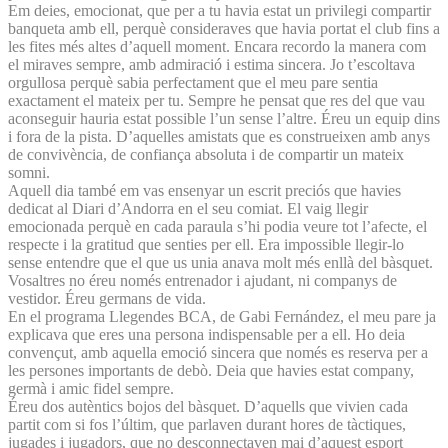
Em deies, emocionat, que per a tu havia estat un privilegi compartir
banqueta amb ell, perquè consideraves que havia portat el club fins a
les fites més altes d’aquell moment. Encara recordo la manera com
el miraves sempre, amb admiració i estima sincera. Jo t’escoltava
orgullosa perquè sabia perfectament que el meu pare sentia
exactament el mateix per tu. Sempre he pensat que res del que vau
aconseguir hauria estat possible l’un sense l’altre. Éreu un equip dins
i fora de la pista. D’aquelles amistats que es construeixen amb anys
de convivència, de confiança absoluta i de compartir un mateix
somni.
Aquell dia també em vas ensenyar un escrit preciós que havies
dedicat al Diari d’Andorra en el seu comiat. El vaig llegir
emocionada perquè en cada paraula s’hi podia veure tot l’afecte, el
respecte i la gratitud que senties per ell. Era impossible llegir-lo
sense entendre que el que us unia anava molt més enllà del bàsquet.
Vosaltres no éreu només entrenador i ajudant, ni companys de
vestidor. Éreu germans de vida.
En el programa Llegendes BCA, de Gabi Fernández, el meu pare ja
explicava que eres una persona indispensable per a ell. Ho deia
convençut, amb aquella emoció sincera que només es reserva per a
les persones importants de debò. Deia que havies estat company,
germà i amic fidel sempre.
Éreu dos autèntics bojos del bàsquet. D’aquells que vivien cada
partit com si fos l’últim, que parlaven durant hores de tàctiques,
jugades i jugadors, que no desconnectaven mai d’aquest esport