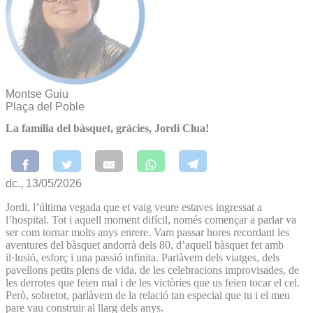
Montse Guiu
Plaça del Poble
La família del bàsquet, gràcies, Jordi Clua!
dc., 13/05/2026
Jordi, l’última vegada que et vaig veure estaves ingressat a
l’hospital. Tot i aquell moment difícil, només començar a parlar va
ser com tornar molts anys enrere. Vam passar hores recordant les
aventures del bàsquet andorrà dels 80, d’aquell bàsquet fet amb
il·lusió, esforç i una passió infinita. Parlàvem dels viatges, dels
pavellons petits plens de vida, de les celebracions improvisades, de
les derrotes que feien mal i de les victòries que us feien tocar el cel.
Però, sobretot, parlàvem de la relació tan especial que tu i el meu
pare vau construir al llarg dels anys.