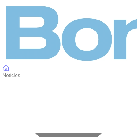
Panell de gestió de galetes
Notícies