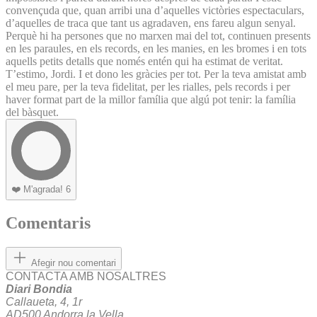
convençuda que, quan arribi una d’aquelles victòries espectaculars,
d’aquelles de traca que tant us agradaven, ens fareu algun senyal.
Perquè hi ha persones que no marxen mai del tot, continuen presents
en les paraules, en els records, en les manies, en les bromes i en tots
aquells petits detalls que només entén qui ha estimat de veritat.
T’estimo, Jordi. I et dono les gràcies per tot. Per la teva amistat amb
el meu pare, per la teva fidelitat, per les rialles, pels records i per
haver format part de la millor família que algú pot tenir: la família
del bàsquet.
❤️
M'agrada!
6
Comentaris
Afegir nou comentari
CONTACTA AMB NOSALTRES
Diari Bondia
Callaueta, 4, 1r
AD500 Andorra la Vella