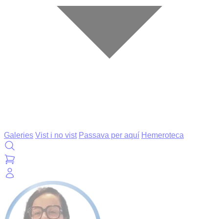
Galeries
Vist i no vist
Passava per aquí
Hemeroteca