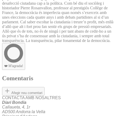
desafecció ciutadana cap a la política. Com bé diu el sociòleg i
historiador Pierre Rosanvallon, professor al prestigiós Collège de
France, la democràcia és imperfecta quan només s’exerceix amb
unes eleccions cada quatre anys i amb debats partidistes al si d’un
parlament. Cal saber escoltar la ciutadania i treure’n profit, més enllà
d’allò que alt i fort prou fan sentir els grups de pressió empresarials.
Allò que és de tots, no és de ningú i per tant abans de cedir-ho a un
ús privat s’ha de consensuar amb la ciutadania, i sempre amb total
transparència. La transparència, pilar fonamental de la democràcia.
❤️
M'agrada!
Comentaris
Afegir nou comentari
CONTACTA AMB NOSALTRES
Diari Bondia
Callaueta, 4, 1r
AD500 Andorra la Vella