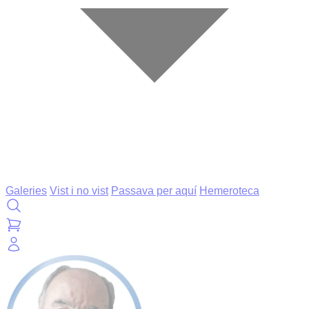
Galeries
Vist i no vist
Passava per aquí
Hemeroteca