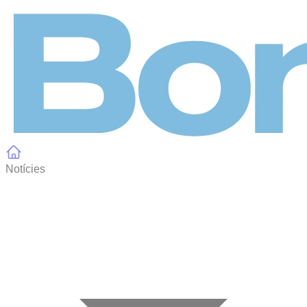
Panell de gestió de galetes
Notícies