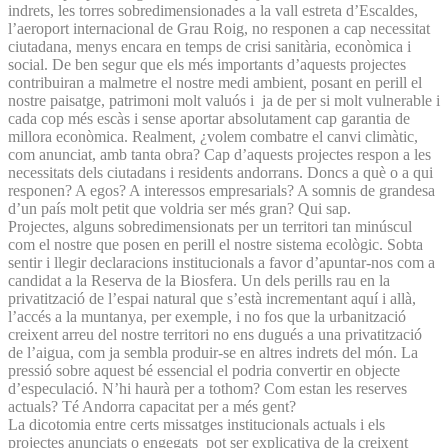
indrets, les torres sobredimensionades a la vall estreta d’Escaldes,
l’aeroport internacional de Grau Roig, no responen a cap necessitat
ciutadana, menys encara en temps de crisi sanitària, econòmica i
social. De ben segur que els més importants d’aquests projectes
contribuiran a malmetre el nostre medi ambient, posant en perill el
nostre paisatge, patrimoni molt valuós i ja de per si molt vulnerable i
cada cop més escàs i sense aportar absolutament cap garantia de
millora econòmica. Realment, ¿volem combatre el canvi climàtic,
com anunciat, amb tanta obra? Cap d’aquests projectes respon a les
necessitats dels ciutadans i residents andorrans. Doncs a què o a qui
responen? A egos? A interessos empresarials? A somnis de grandesa
d’un país molt petit que voldria ser més gran? Qui sap.
Projectes, alguns sobredimensionats per un territori tan minúscul
com el nostre que posen en perill el nostre sistema ecològic. Sobta
sentir i llegir declaracions institucionals a favor d’apuntar-nos com a
candidat a la Reserva de la Biosfera. Un dels perills rau en la
privatització de l’espai natural que s’està incrementant aquí i allà,
l’accés a la muntanya, per exemple, i no fos que la urbanització
creixent arreu del nostre territori no ens dugués a una privatització
de l’aigua, com ja sembla produir-se en altres indrets del món. La
pressió sobre aquest bé essencial el podria convertir en objecte
d’especulació. N’hi haurà per a tothom? Com estan les reserves
actuals? Té Andorra capacitat per a més gent?
La dicotomia entre certs missatges institucionals actuals i els
projectes anunciats o engegats pot ser explicativa de la creixent