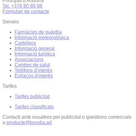
Principat d'Andorra
Tel. +376 80 88 88
Formulari de contacte
Serveis
Farmàcies de guàrdia
Informació meteorològica
Cartellera
Informació general
Informació turística
Associacions
Centres de salut
Telèfons d'interès
Enllaços d'interés
Tarifes
Tarifes publicitat
Tarifes classificats
Contacti amb nosaltres per publicitat o qüestions comercials
a
producte@bondia.ad