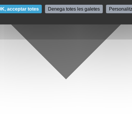
K, acceptar totes
Denega totes les galetes
Personalit