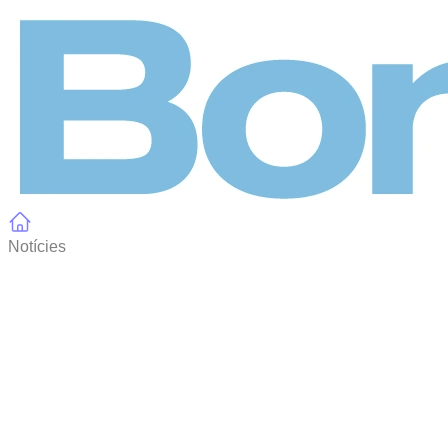
Panell de gestió de galetes
Notícies