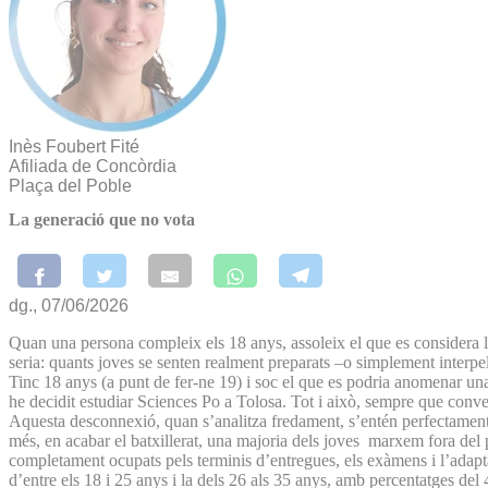
Inès Foubert Fité
Afiliada de Concòrdia
Plaça del Poble
La generació que no vota
dg., 07/06/2026
Quan una persona compleix els 18 anys, assoleix el que es considera la
seria: quants joves se senten realment preparats –o simplement interpel
Tinc 18 anys (a punt de fer-ne 19) i soc el que es podria anomenar una 
he decidit estudiar Sciences Po a Tolosa. Tot i això, sempre que conve
Aquesta desconnexió, quan s’analitza fredament, s’entén perfectament. 
més, en acabar el batxillerat, una majoria dels joves marxem fora del 
completament ocupats pels terminis d’entregues, els exàmens i l’adapta
d’entre els 18 i 25 anys i la dels 26 als 35 anys, amb percentatges de