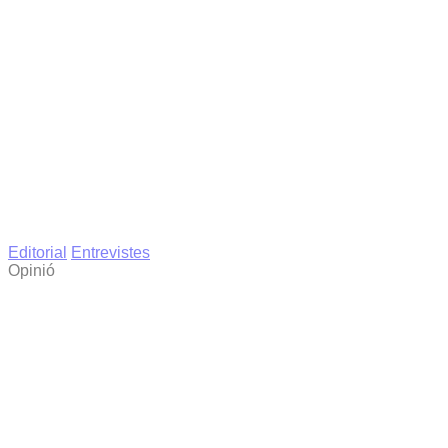
Editorial
Entrevistes
Opinió