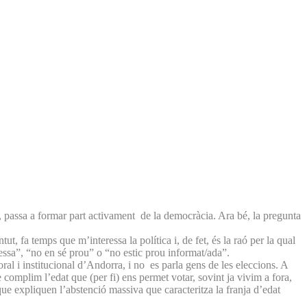
a, passa a formar part activament de la democràcia. Ara bé, la pregunta
 fa temps que m’interessa la política i, de fet, és la raó per la qual
essa”, “no en sé prou” o “no estic prou informat/ada”.
al i institucional d’Andorra, i no es parla gens de les eleccions. A
complim l’edat que (per fi) ens permet votar, sovint ja vivim a fora,
ue expliquen l’abstenció massiva que caracteritza la franja d’edat