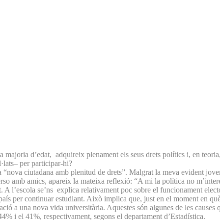
 majoria d’edat, adquireix plenament els seus drets polítics i, en teori
·lats– per participar-hi?
“nova ciutadana amb plenitud de drets”. Malgrat la meva evident joventut,
rso amb amics, apareix la mateixa reflexió: “A mi la política no m’inter
A l’escola se’ns explica relativament poc sobre el funcionament elector
país per continuar estudiant. Això implica que, just en el moment en què 
ció a una nova vida universitària. Aquestes són algunes de les causes q
l 44% i el 41%, respectivament, segons el departament d’Estadística.