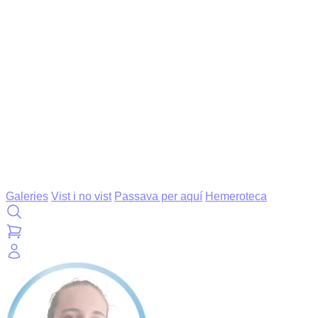
Galeries
Vist i no vist
Passava per aquí
Hemeroteca