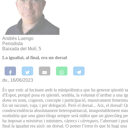
Andrés Luengo
Periodista
Baixada del Molí, 5
La igualtat, al final, era un dorsal
dv., 16/06/2023
És que estic al·lucinant amb la minipolèmica que ha generat qüestió ta
d'Espot, perquè posa en qüestió, sembla, la voluntat d’arribar a una ig
dona
en nom, cognom, concepte i participació, massivament femenina. E
En un raconet, vaja, i per delegació. Però el dorsal... Aix, el dorsal
condescendència absolutament heteropatriarcal, insuportablement mascli
sostindria que
una
ginecòloga sempre serà millor que
un
ginecòleg pe
ha imposat a
ministrus
i ministres, càrrecs i
càrregues
, l’aberrant i p
final la igualtat era això: un dorsal. O potser l’error és que hi hagi un