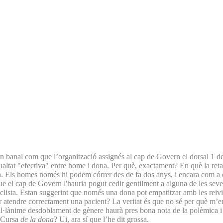
n banal com que l’organització assignés al cap de Govern el dorsal 1 de 
ualtat "efectiva" entre home i dona. Per què, exactament? En què la reta
ls homes només hi podem córrer des de fa dos anys, i encara com a cons
! Que el cap de Govern l'hauria pogut cedir gentilment a alguna de les s
sta. Estan suggerint que només una dona pot empatitzar amb les reivindi
r atendre correctament una pacient? La veritat és que no sé per què m
usil·lànime desdoblament de gènere haurà pres bona nota de la polèmica
a Cursa
de la dona
? Ui, ara sí que l’he dit grossa.