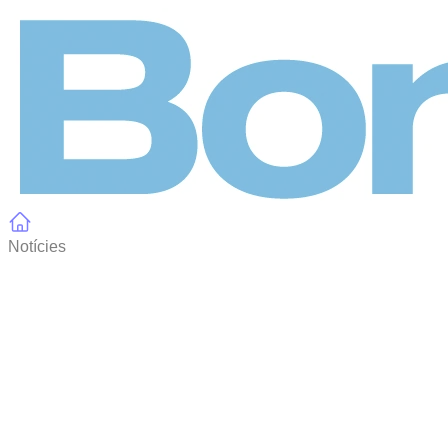
Panell de gestió de galetes
Notícies