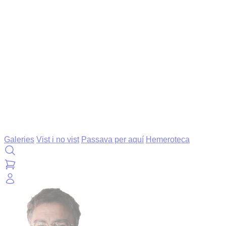
Galeries
Vist i no vist
Passava per aquí
Hemeroteca