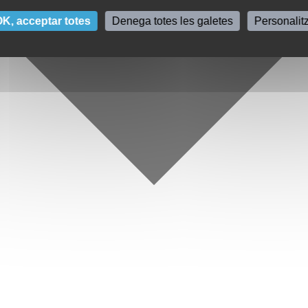
K, acceptar totes
Denega totes les galetes
Personalit