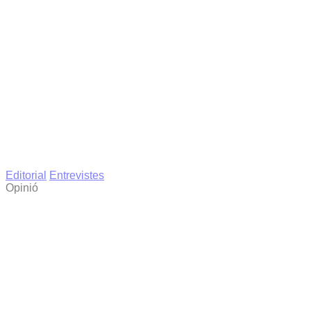
Editorial
Entrevistes
Opinió