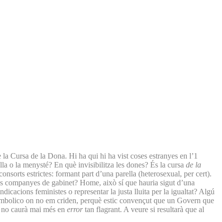
la Cursa de la Dona. Hi ha qui hi ha vist coses estranyes en l’1
lla o la menysté? En què invisibilitza les dones? És la cursa
de la
orts estrictes: formant part d’una parella (heterosexual, per cert).
eves companyes de gabinet? Home, això sí que hauria sigut d’una
cacions feministes o representar la justa lluita per la igualtat? Algú
’embolico on no em criden, perquè estic convençut que un Govern que
 i no caurà mai més en
error
tan flagrant. A veure si resultarà que al